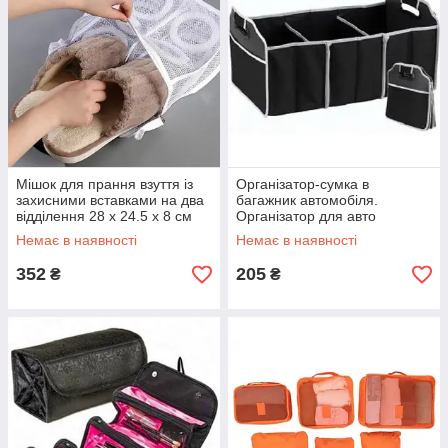
Мішок для прання взуття із
Організатор-сумка в
захисними вставками на два
багажник автомобіля.
відділення 28 х 24.5 х 8 см
Організатор для авто
LP-70
Supretto HD-23
Немає в наявності
Немає в наявності
352
205
₴
₴