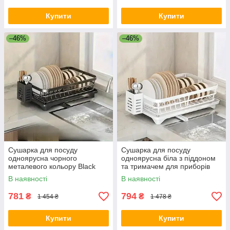
Купити
Купити
–46%
–46%
Сушарка для посуду
Сушарка для посуду
одноярусна чорного
одноярусна біла з піддоном
металевого кольору Black
та тримачем для приборів
RO-96
EV-22
В наявності
В наявності
781
794
₴
₴
1 454 ₴
1 478 ₴
Купити
Купити