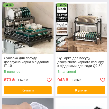
–46%
–46%
Сушарка для посуду
Сушарка для посуду
двоярусна чорна з піддоном
двохрівнева чорного кольору
IT-10
з піддонами для води QJ-82
В наявності
В наявності
873
943
₴
₴
1 626 ₴
1 756 ₴
Купити
Купити