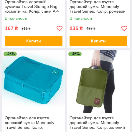
Органайзер дорожній
Органайзер для взуття
сумочка Travel Storage Bag
дорожній сумка Monopoly
косметичка. Колір: синій AP-
Travel Series. Колір: рожевий
79
IO-69
В наявності
В наявності
167
235
₴
₴
311 ₴
438 ₴
Купити
Купити
–46%
–46%
Органайзер для взуття
Органайзер для взуття
дорожній сумка Monopoly
дорожній сумка Monopoly
Travel Series. Колір:
Travel Series. Колір: зелений