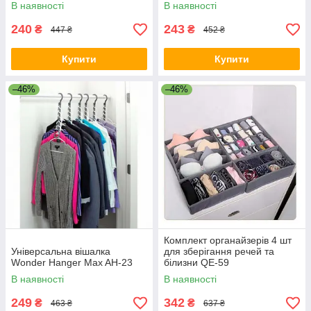
блакитний HT-84
EF-32
В наявності
В наявності
240
243
₴
₴
447 ₴
452 ₴
Купити
Купити
–46%
–46%
Комплект органайзерів 4 шт
Універсальна вішалка
для зберігання речей та
Wonder Hanger Max AH-23
білизни QE-59
В наявності
В наявності
249
342
₴
₴
463 ₴
637 ₴