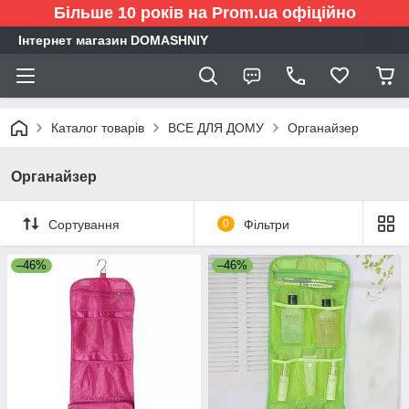
Більше 10 років на Prom.ua офіційно
Інтернет магазин DOMASHNIY
Каталог товарів
ВСЕ ДЛЯ ДОМУ
Органайзер
Органайзер
Сортування
0
Фільтри
–46%
–46%