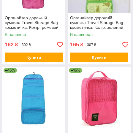
Органайзер дорожній
Органайзер дорожній
сумочка Travel Storage Bag
сумочка Travel Storage Bag
косметичка. Колір: рожевий
косметичка. Колір: зелений
MA-27
NM-37
В наявності
В наявності
162
165
₴
₴
302 ₴
307 ₴
Купити
Купити
–46%
–46%