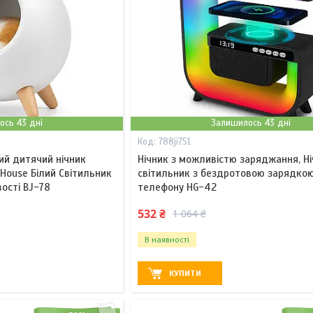
ось 43 дні
Залишилось 43 дні
788ji751
ий дитячий нічник
Нічник з можливістю заряджання, Н
 House Білий Світильник
світильник з бездротовою зарядко
ості BJ-78
телефону HG-42
532 ₴
1 064 ₴
В наявності
КУПИТИ