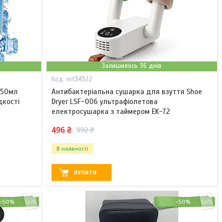
Залишилось 36 днів
mt34322
750мл
Антибактеріальна сушарка для взуття Shoe
дкості
Dryer LSF-006 ультрафіолетова
електросушарка з таймером EK-72
496 ₴
992 ₴
В наявності
КУПИТИ
–50%
–50%