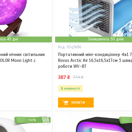
ось 43 дні
Залишилось 30 днів
65q3k86
ний нічник світильник
Портативний міні-кондиціонер 4в1 
OLOR Moon Light с
Rovus Arctic Air 16,5х16,5х17см 3 шви
роботи WV-87
387 ₴
774 ₴
В наявності
КУПИТИ
–50%