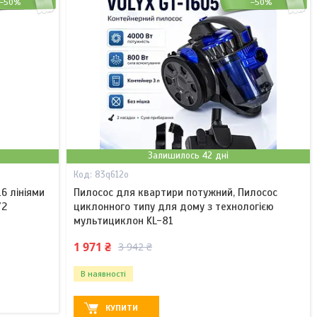
–50%
–50%
Залишилось 42 дні
83q612o
16 лініями
Пилосос для квартири потужний, Пилосос
72
циклонного типу для дому з технологією
мультициклон KL-81
1 971 ₴
3 942 ₴
В наявності
КУПИТИ