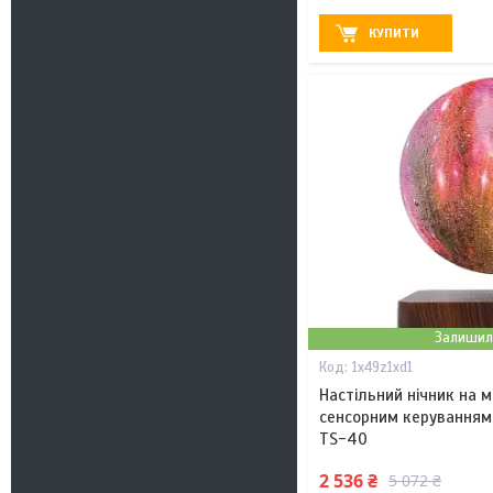
КУПИТИ
Залишил
1x49z1xd1
Настільний нічник на ма
сенсорним керуванням
TS-40
2 536 ₴
5 072 ₴