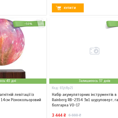
КУПИТИ
–50%
ось 43 дні
Залишилось 37 днів
65jt8p21
гнітній левітації із
Набір акумуляторних інструментів в 
 14см Різнокольоровий
Rainberg RB-2354 3в1 шуруповерт, г
болгарка VO-17
3 444 ₴
6 888 ₴