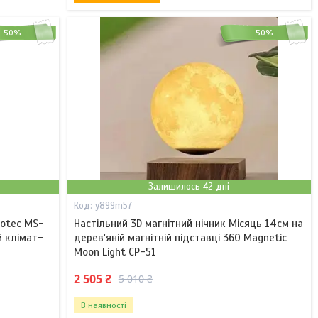
–50%
–50%
Залишилось 42 дні
y899m57
otec MS-
Настільний 3D магнітний нічник Місяць 14см на
й клімат-
дерев'яній магнітній підставці 360 Magnetic
Moon Light CP-51
2 505 ₴
5 010 ₴
В наявності