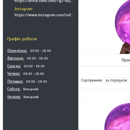
https://invite.viber.com/?g2=AQB9TTXO9EakakisXcuoWDeTdzKtKoAID1GcvWMGy2OHkT6B6XGdC1HAfjh2BQIk
Instagram
https://www.instagram.com/soft_postels/
Графік роботи
Понеділок
09:00
18:00
Вівторок
09:00
18:00
Прое
Середа
09:00
18:00
Четвер
09:00
18:00
Пʼятниця
09:00
18:00
Субота
Вихідний
Неділя
Вихідний