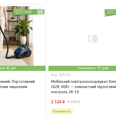
–50%
ось 42 дні
Залишилось 30 днів
363r53x
ужний, Портативний
Мобільний повітроохолоджувач Dom
егким чищенням
1628, 60Вт — компактний підлогови
контроль ZK-19
2 124 ₴
4 248 ₴
В наявності