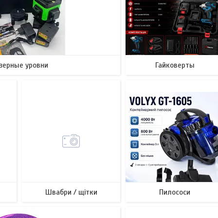
зерные уровни
Гайковерты
5
2
Швабри / щітки
Пилососи