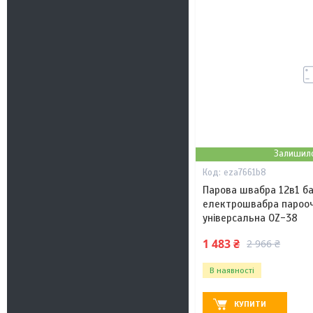
Залишило
eza7661b8
Парова швабра 12в1 б
електрошвабра парооч
універсальна OZ-38
1 483 ₴
2 966 ₴
В наявності
КУПИТИ