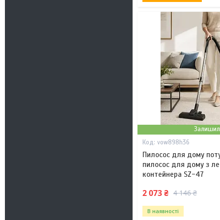
Залишил
vow898h36
Пилосос для дому пот
пилосос для дому з л
контейнера SZ-47
2 073 ₴
4 146 ₴
В наявності