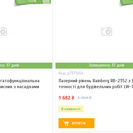
–50%
сь 37 днів
Залишилось 37 днів
p7373n5n
агатофункціональна
Лазерний рівень Rainberg RB-2352 з 
исник з насадками
точності для будівельних робіт LW-
1 682 ₴
3 364 ₴
В наявності
КУПИТИ