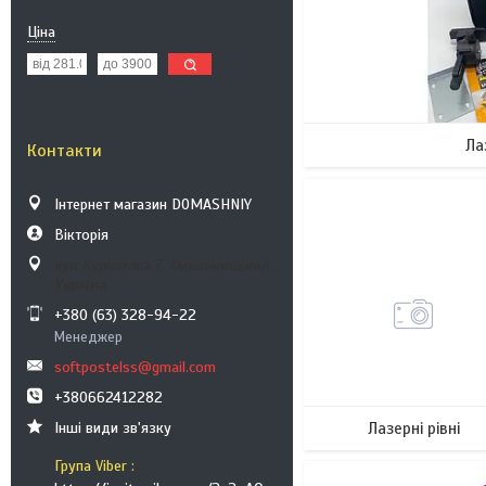
Ціна
Ла
Контакти
Інтернет магазин DOMASHNIY
Вікторія
вул Курчатова 7, Хмельницький,
Україна
+380 (63) 328-94-22
Менеджер
softpostelss@gmail.com
+380662412282
Лазерні рівні
Інші види зв'язку
Група Viber