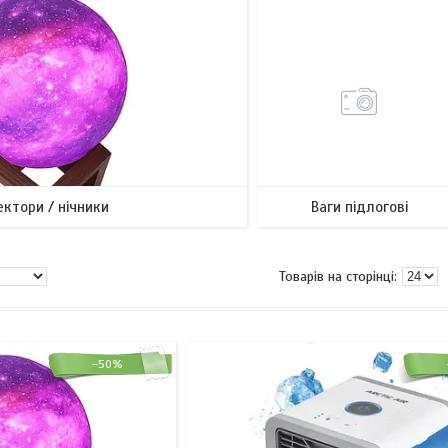
ктори / нічники
Ваги підлогові
–50%