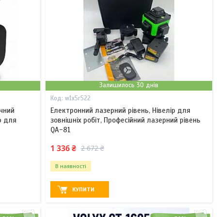
Залишилось 30 днів
w1x5r522
ічний
Електронний лазерний рівень, Нівелір для
ю для
зовнішніх робіт, Професійний лазерний рівень
QA-81
1 336 ₴
2 672 ₴
В наявності
КУПИТИ