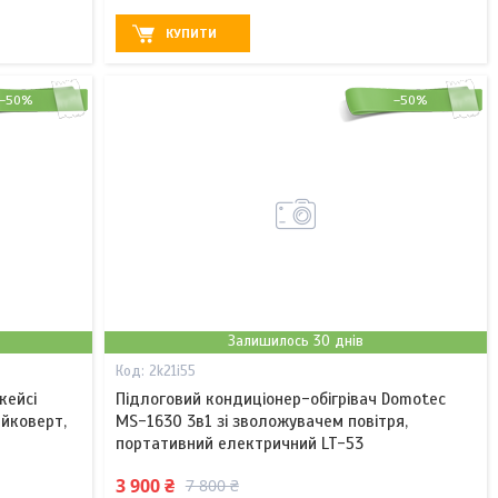
КУПИТИ
–50%
–50%
Залишилось 30 днів
2k21i55
кейсі
Підлоговий кондиціонер-обігрівач Domotec
айковерт,
MS-1630 3в1 зі зволожувачем повітря,
портативний електричний LT-53
3 900 ₴
7 800 ₴