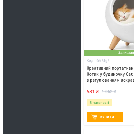
Залишил
r5673g7
Креативний портативн
Котик у будиночку Cat
з регулюванням яскрав
531 ₴
1 062 ₴
В наявності
КУПИТИ