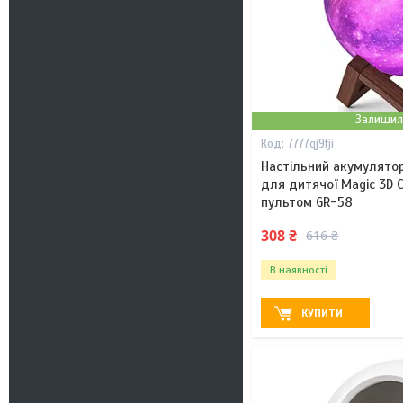
Залишил
7777qj9fji
Настільний акумулятор
для дитячої Magic 3D C
пультом GR-58
308 ₴
616 ₴
В наявності
КУПИТИ