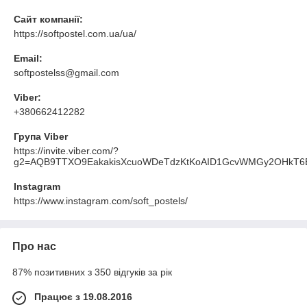
Сайт компанії:
https://softpostel.com.ua/ua/
Email:
softpostelss@gmail.com
Viber:
+380662412282
Група Viber
https://invite.viber.com/?
g2=AQB9TTXO9EakakisXcuoWDeTdzKtKoAID1GcvWMGy2OHkT6B
Instagram
https://www.instagram.com/soft_postels/
Про нас
87% позитивних з 350 відгуків за рік
Працює з 19.08.2016