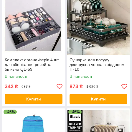
Комплект органайзерів 4 шт
Сушарка для посуду
для зберігання речей та
двоярусна чорна з піддоном
білизни QE-59
IT-10
В наявності
В наявності
342
873
₴
₴
637 ₴
1 626 ₴
Купити
Купити
–46%
–46%