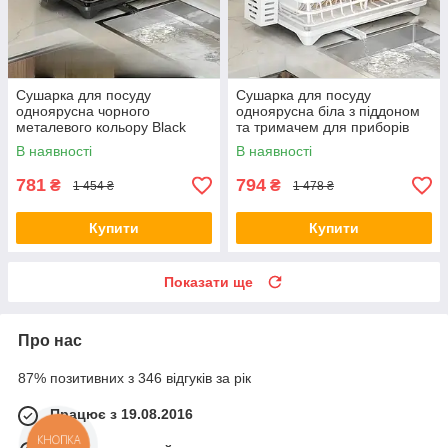
Сушарка для посуду
Сушарка для посуду
одноярусна чорного
одноярусна біла з піддоном
металевого кольору Black
та тримачем для приборів
RO-96
EV-22
В наявності
В наявності
781
794
₴
₴
1 454 ₴
1 478 ₴
Купити
Купити
Показати ще
Про нас
87% позитивних з 346 відгуків за рік
Працює з 19.08.2016
КНОПКА