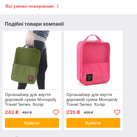
Всі умови повернення
Подібні товари компанії
Органайзер для взуття
Органайзер для взуття
дорожній сумка Monopoly
дорожній сумка Monopoly
Travel Series. Колір:
Travel Series. Колір:
зелений EF-32
рожевий IO-69
243
235
₴
₴
452 ₴
438 ₴
Купити
Купити