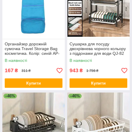
Органайзер дорожній
Сушарка для посуду
сумочка Travel Storage Bag
двохрівнева чорного кольору
косметичка. Колір: синій AP-
з піддонами для води QJ-82
79
В наявності
В наявності
167
943
₴
₴
311 ₴
1 756 ₴
Купити
Купити
–46%
–46%