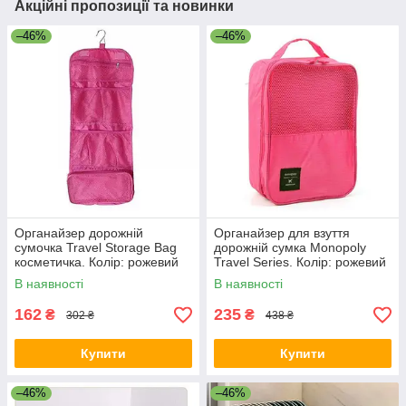
Акційні пропозиції та новинки
–46%
–46%
Органайзер дорожній
Органайзер для взуття
сумочка Travel Storage Bag
дорожній сумка Monopoly
косметичка. Колір: рожевий
Travel Series. Колір: рожевий
MA-27
IO-69
В наявності
В наявності
162
235
₴
₴
302 ₴
438 ₴
Купити
Купити
–46%
–46%