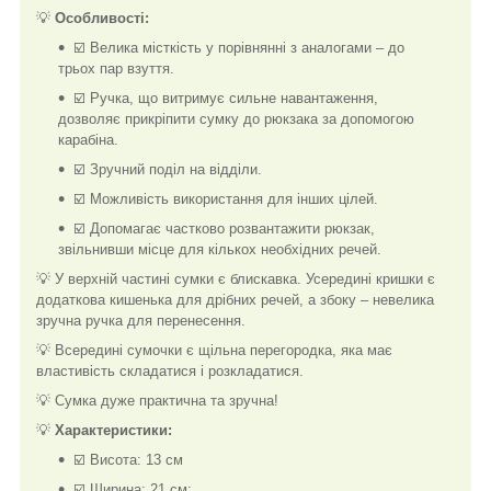
💡
Особливості:
☑️ Велика місткість у порівнянні з аналогами – до
трьох пар взуття.
☑️ Ручка, що витримує сильне навантаження,
дозволяє прикріпити сумку до рюкзака за допомогою
карабіна.
☑️ Зручний поділ на відділи.
☑️ Можливість використання для інших цілей.
☑️ Допомагає частково розвантажити рюкзак,
звільнивши місце для кількох необхідних речей.
💡 У верхній частині сумки є блискавка. Усередині кришки є
додаткова кишенька для дрібних речей, а збоку – невелика
зручна ручка для перенесення.
💡 Всередині сумочки є щільна перегородка, яка має
властивість складатися і розкладатися.
💡 Сумка дуже практична та зручна!
💡
Характеристики:
☑️ Висота: 13 см
☑️ Ширина: 21 см;