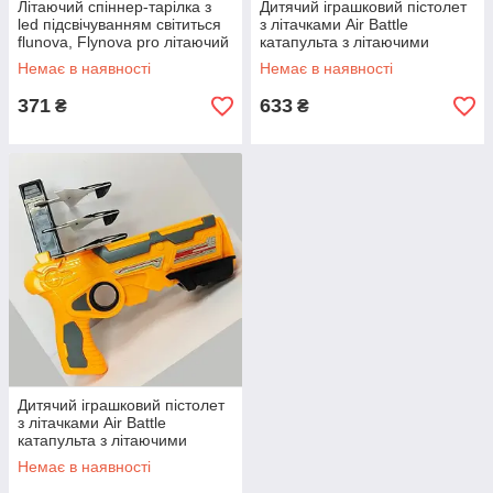
Літаючий спіннер-тарілка з
Дитячий іграшковий пістолет
led підсвічуванням світиться
з літачками Air Battle
flunova, Flynova pro літаючий
катапульта з літаючими
спіннер бумеранг OD-65
літаками (AB-1). Колір: синій
Немає в наявності
Немає в наявності
BE-56
371
633
₴
₴
Дитячий іграшковий пістолет
з літачками Air Battle
катапульта з літаючими
літаками (AB-1). Колір:
Немає в наявності
жовтий QY-54