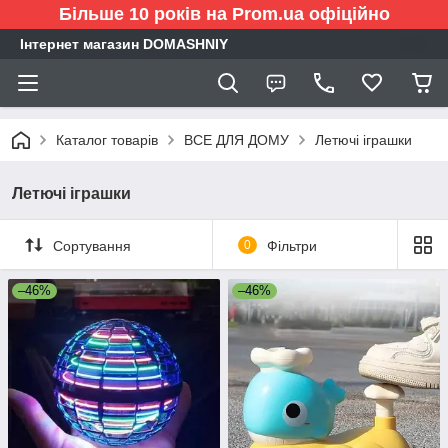
Більше 10 років на Prom.ua офіційно
Інтернет магазин DOMASHNIY
Каталог товарів
ВСЕ ДЛЯ ДОМУ
Летючі іграшки
Летючі іграшки
Сортування
0
Фільтри
–46%
–46%