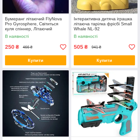
Бумеранг літаючий FlyNova
Інтерактивна дитяча іграшка
Pro Gyrosphere, Світиться
літаюча тарілка фрісбі Small
куля спіннер, Літаючий
Whale NL-92
спіннер куля світиться XV-74
В наявності
В наявності
250
505
₴
₴
466 ₴
941 ₴
Купити
Купити