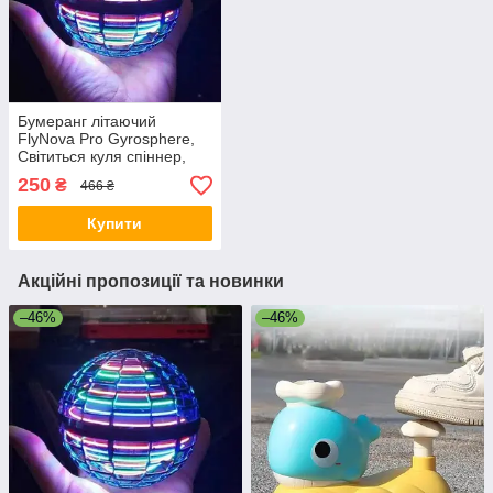
Бумеранг літаючий
FlyNova Pro Gyrosphere,
Світиться куля спіннер,
Літаючий спіннер куля
250
₴
466 ₴
світиться XV-74
Купити
Акційні пропозиції та новинки
–46%
–46%