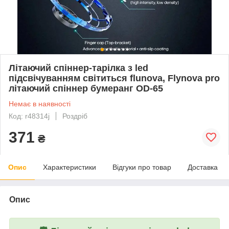
Літаючий спіннер-тарілка з led
підсвічуванням світиться flunova, Flynova pro
літаючий спіннер бумеранг OD-65
Немає в наявності
Код: r48314j
Роздріб
371
₴
Опис
Характеристики
Відгуки про товар
Доставка
Опис