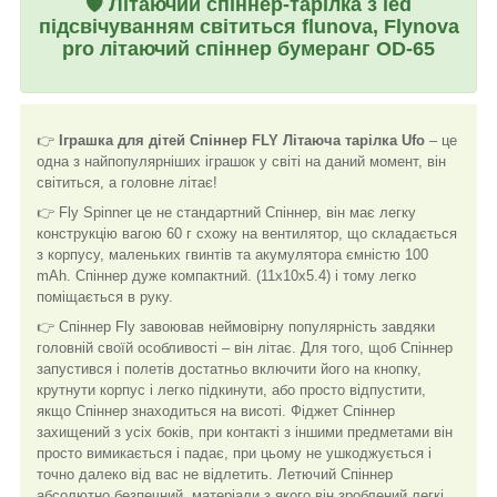
🛡️
Літаючий спіннер-тарілка з led
підсвічуванням світиться flunova, Flynova
pro літаючий спіннер бумеранг OD-65
👉
Іграшка для дітей Спіннер FLY Літаюча тарілка Ufo
– це
одна з найпопулярніших іграшок у світі на даний момент, він
світиться, а головне літає!
👉 Fly Spinner це не стандартний Спіннер, він має легку
конструкцію вагою 60 г схожу на вентилятор, що складається
з корпусу, маленьких гвинтів та акумулятора ємністю 100
mAh. Спіннер дуже компактний. (11x10x5.4) і тому легко
поміщається в руку.
👉 Спіннер Fly завоював неймовірну популярність завдяки
головній своїй особливості – він літає. Для того, щоб Спіннер
запустився і полетів достатньо включити його на кнопку,
крутнути корпус і легко підкинути, або просто відпустити,
якщо Спіннер знаходиться на висоті. Фіджет Спіннер
захищений з усіх боків, при контакті з іншими предметами він
просто вимикається і падає, при цьому не ушкоджується і
точно далеко від вас не відлетить. Летючий Спіннер
абсолютно безпечний, матеріали з якого він зроблений легкі,