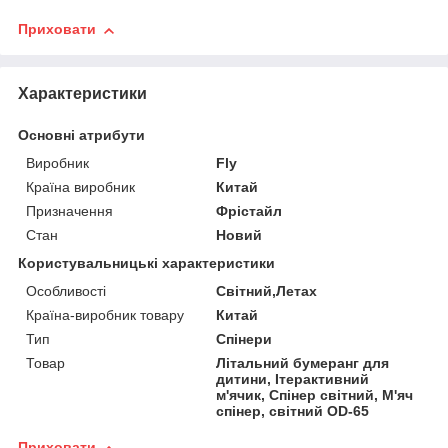
Приховати
Характеристики
Основні атрибути
Виробник
Fly
Країна виробник
Китай
Призначення
Фрістайл
Стан
Новий
Користувальницькі характеристики
Особливості
Світний,Летах
Країна-виробник товару
Китай
Тип
Спінери
Товар
Літальний бумеранг для
дитини, Ітерактивний
м'ячик, Спінер світний, М'яч
спінер, світний OD-65
Приховати