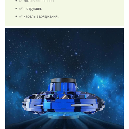
✅ літаючий спіннер
✅ інструкція,
✅ кабель заряджання,