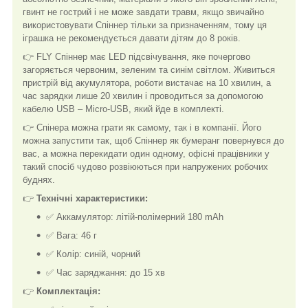
гвинт не гострий і не може завдати травм, якщо звичайно
використовувати Спіннер тільки за призначенням, тому ця
іграшка не рекомендується давати дітям до 8 років.
👉 FLY Спіннер має LED підсвічування, яке почергово
загоряється червоним, зеленим та синім світлом. Живиться
пристрій від акумулятора, роботи вистачає на 10 хвилин, а
час зарядки лише 20 хвилин і проводиться за допомогою
кабелю USB – Micro-USB, який йде в комплекті.
👉 Спінера можна грати як самому, так і в компанії. Його
можна запустити так, щоб Спіннер як бумеранг повернувся до
вас, а можна перекидати один одному, офісні працівники у
такий спосіб чудово розвіюються при напружених робочих
буднях.
👉
Технічні характеристики:
✅ Аккамулятор: літій-полімерний 180 mAh
✅ Вага: 46 г
✅ Колір: синій, чорний
✅ Час заряджання: до 15 хв
👉
Комплектація: