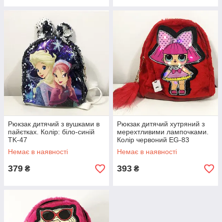
Рюкзак дитячий з вушками в
Рюкзак дитячий хутряний з
пайєтках. Колір: біло-синій
мерехтливими лампочками.
TK-47
Колір червоний EG-83
Немає в наявності
Немає в наявності
379
393
₴
₴