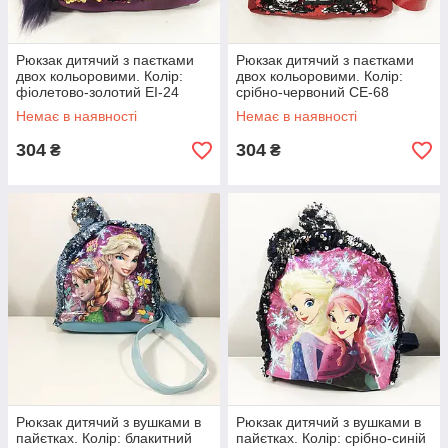
Рюкзак дитячий з паєтками
Рюкзак дитячий з паєтками
двох кольоровими. Колір:
двох кольоровими. Колір:
фіолетово-золотий EI-24
срібно-червоний CE-68
Немає в наявності
Немає в наявності
304
304
₴
₴
Рюкзак дитячий з вушками в
Рюкзак дитячий з вушками в
пайєтках. Колір: блакитний
пайєтках. Колір: срібно-синій