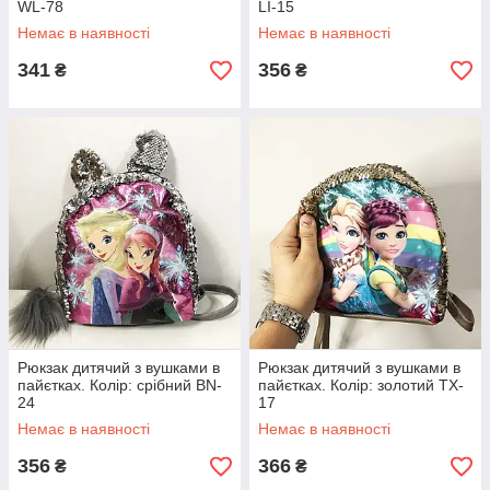
WL-78
LI-15
Немає в наявності
Немає в наявності
341
356
₴
₴
Рюкзак дитячий з вушками в
Рюкзак дитячий з вушками в
пайєтках. Колір: срібний BN-
пайєтках. Колір: золотий TX-
24
17
Немає в наявності
Немає в наявності
356
366
₴
₴