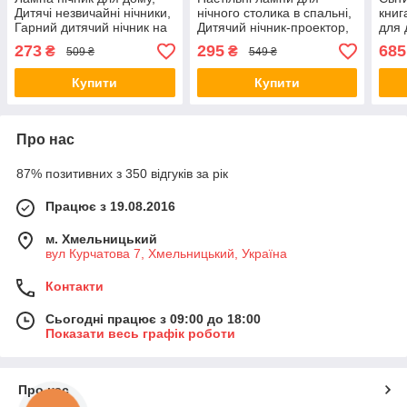
Дитячі незвичайні нічники,
нічного столика в спальні,
книг
Гарний дитячий нічник на
Дитячий нічник-проектор,
для 
батарейках TQ-17
Нічники для немовлят ZE-
Дитя
273
295
685
₴
₴
509 ₴
549 ₴
58
нічн
Купити
Купити
Про нас
87% позитивних з 350 відгуків за рік
Працює з 19.08.2016
м. Хмельницький
вул Курчатова 7, Хмельницький, Україна
Контакти
Сьогодні працює з 09:00 до 18:00
Показати весь графік роботи
Про нас