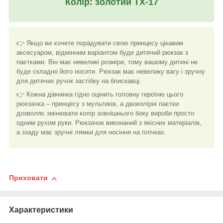
Колір: золотий TX-17
👉 Якщо ви хочете порадувати свою принцесу цікавим
аксесуаром, відмінним варіантом буде дитячий рюкзак з
паєтками. Він має невеликі розміри, тому вашому дитині не
буде складно його носити. Рюкзак має невелику вагу і зручну
для дитячих ручок застібку на блискавці.
👉 Кожна дівчинка гідно оцінить головну героїню цього
рюкзачка – принцесу з мультиків, а двоколірні паєтки
дозволяє змінювати колір зовнішнього боку вироби просто
одним рухом руки. Рюкзачок виконаний з якісних матеріалів,
а ззаду має зручні лямки для носіння на плічках.
Приховати
Характеристики