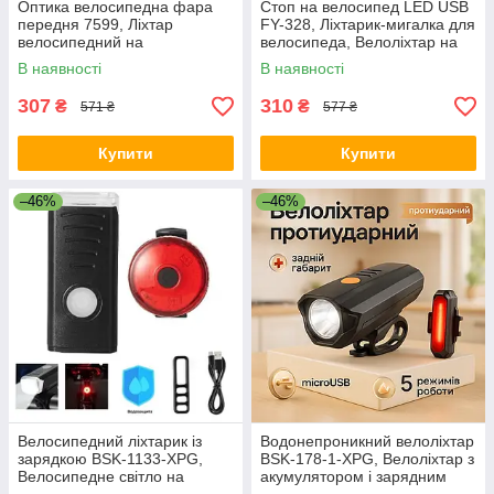
Оптика велосипедна фара
Стоп на велосипед LED USB
передня 7599, Ліхтар
FY-328, Ліхтарик-мигалка для
велосипедний на
велосипеда, Велоліхтар на
батарейках, Потужні
багажник KF-45
В наявності
В наявності
велосипедні фари WE-20
307
310
₴
₴
571 ₴
577 ₴
Купити
Купити
–46%
–46%
Велосипедний ліхтарик із
Водонепроникний велоліхтар
зарядкою BSK-1133-XPG,
BSK-178-1-XPG, Велоліхтар з
Велосипедне світло на
акумулятором і зарядним