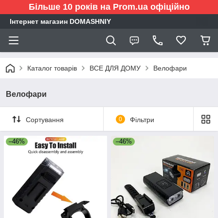
Більше 10 років на Prom.ua офіційно
Інтернет магазин DOMASHNIY
Каталог товарів
ВСЕ ДЛЯ ДОМУ
Велофари
Велофари
Сортування
0
Фільтри
–46%
–46%