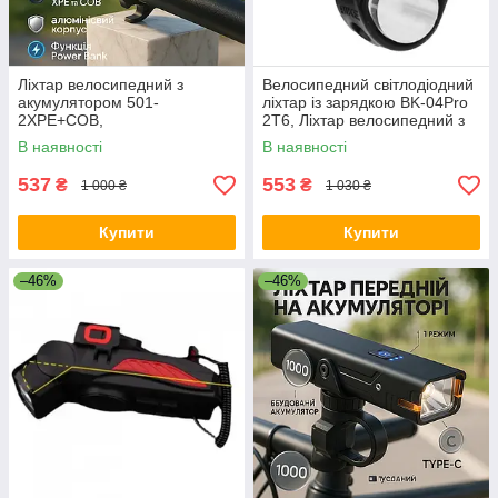
Ліхтар велосипедний з
Велосипедний світлодіодний
акумулятором 501-
ліхтар із зарядкою BK-04Pro
2XPE+COB,
2T6, Ліхтар велосипедний з
Водонепроникний
акумулятором XI-90
В наявності
В наявності
велоліхтар, Ліхтарик
велоліхтар MG-25
537
553
₴
₴
1 000 ₴
1 030 ₴
Купити
Купити
–46%
–46%