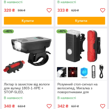
кермо, Фара led для
пристроєм CO-34
В наявності
В наявності
велосипеда OF-30
320
333
₴
₴
596 ₴
620 ₴
Купити
Купити
–46%
–46%
Ліхтар із захистом від вологи
Розумний стоп-сигнал на
для вулиці 1803-1-XPE +
велосипед, Мигалка з
STOP-5LED,
поворотниками для
Водонепроникний велоліхтар
велосипеда, Задній
В наявності
В наявності
CK-48
велосипедний покажчик VL-
75
340
342
₴
₴
633 ₴
637 ₴