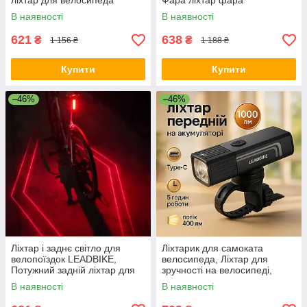
ліхтар для велосипеда
Фара ліхтар фара
Маячок велосипедний WB-53
велосипедна BM-67
В наявності
В наявності
621
638
₴
₴
1 156 ₴
1 188 ₴
Купити
Купити
–46%
–46%
Ліхтар і заднє світло для
Ліхтарик для самоката
велопоїздок LEADBIKE,
велосипеда, Ліхтар для
Потужний задній ліхтар для
зручності на велосипеді,
велосипеда RD-92
Водонепроникний велоліхтар
В наявності
В наявності
IH-45