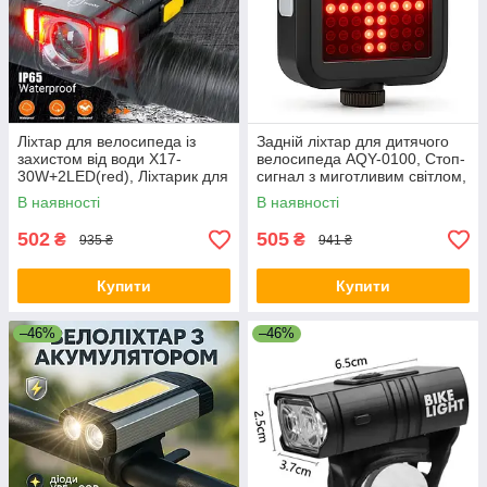
Ліхтар для велосипеда із
Задній ліхтар для дитячого
захистом від води X17-
велосипеда AQY-0100, Стоп-
30W+2LED(red), Ліхтарик для
сигнал з миготливим світлом,
велосипеда DF-56
Ліхтар задній вело TI-11
В наявності
В наявності
502
505
₴
₴
935 ₴
941 ₴
Купити
Купити
–46%
–46%