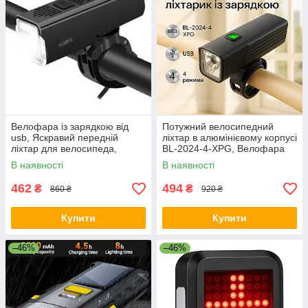
Велофара із зарядкою від
Потужний велосипедний
usb, Яскравий передній
ліхтар в алюмінієвому корпусі
ліхтар для велосипеда,
BL-2024-4-XPG, Велофара
Велосипедний ліхтар
ліхтар акумуляторний RY-59
В наявності
В наявності
waterproof VT-33
462
494
₴
₴
860 ₴
920 ₴
Купити
Купити
–46%
–46%