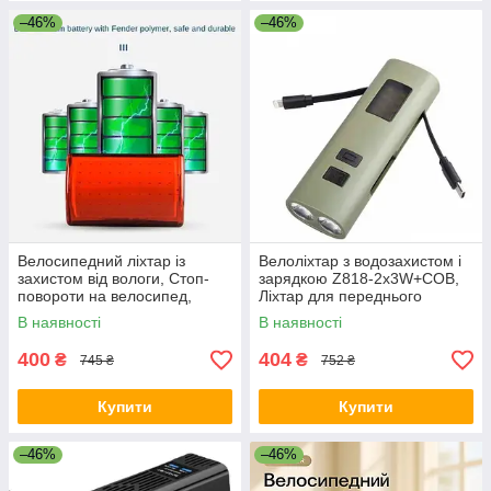
–46%
–46%
Велосипедний ліхтар із
Велоліхтар з водозахистом і
захистом від вологи, Стоп-
зарядкою Z818-2x3W+COB,
повороти на велосипед,
Ліхтар для переднього
Мигалка велосипедна AR-40
колеса велосипеда FP-53
В наявності
В наявності
400
404
₴
₴
745 ₴
752 ₴
Купити
Купити
–46%
–46%