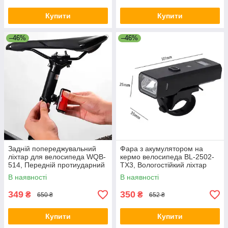
Купити
Купити
–46%
–46%
Задній попереджувальний
Фара з акумулятором на
ліхтар для велосипеда WQB-
кермо велосипеда BL-2502-
514, Передній протиударний
TX3, Вологостійкий ліхтар
ліхтар на велосипед KN-39
для велосипедів JX-21
В наявності
В наявності
349
350
₴
₴
650 ₴
652 ₴
Купити
Купити