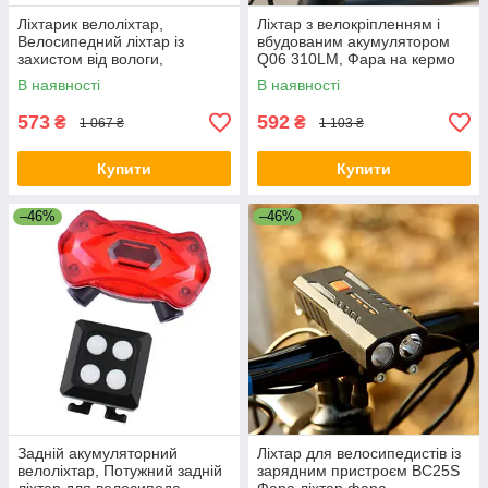
Ліхтарик велоліхтар,
Ліхтар з велокріпленням і
Велосипедний ліхтар із
вбудованим акумулятором
захистом від вологи,
Q06 310LM, Фара на кермо
Універсальна велосипедна
велосипеда RE-37
В наявності
В наявності
фара IC-25
573
592
₴
₴
1 067 ₴
1 103 ₴
Купити
Купити
–46%
–46%
Задній акумуляторний
Ліхтар для велосипедистів із
велоліхтар, Потужний задній
зарядним пристроєм BC25S