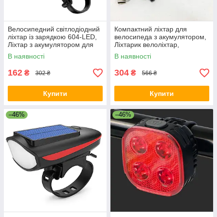
Велосипедний світлодіодний
Компактний ліхтар для
ліхтар із зарядкою 604-LED,
велосипеда з акумулятором,
Ліхтар з акумулятором для
Ліхтарик велоліхтар,
велосипедистів EA-83
Водонепроникне
В наявності
В наявності
велосипедне світло FD-83
162
304
₴
₴
302 ₴
566 ₴
Купити
Купити
–46%
–46%