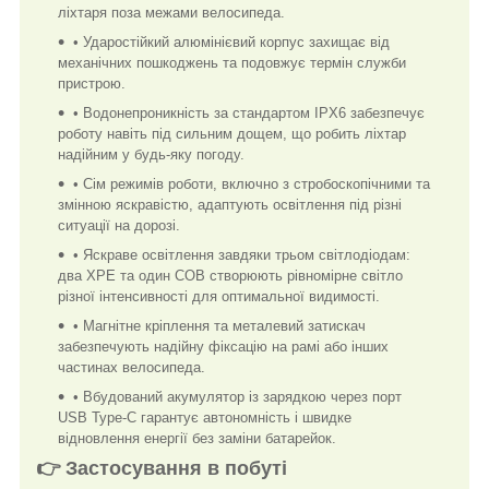
ліхтаря поза межами велосипеда.
• Ударостійкий алюмінієвий корпус захищає від
механічних пошкоджень та подовжує термін служби
пристрою.
• Водонепроникність за стандартом IPX6 забезпечує
роботу навіть під сильним дощем, що робить ліхтар
надійним у будь-яку погоду.
• Сім режимів роботи, включно з стробоскопічними та
змінною яскравістю, адаптують освітлення під різні
ситуації на дорозі.
• Яскраве освітлення завдяки трьом світлодіодам:
два XPE та один COB створюють рівномірне світло
різної інтенсивності для оптимальної видимості.
• Магнітне кріплення та металевий затискач
забезпечують надійну фіксацію на рамі або інших
частинах велосипеда.
• Вбудований акумулятор із зарядкою через порт
USB Type-C гарантує автономність і швидке
відновлення енергії без заміни батарейок.
👉 Застосування в побуті