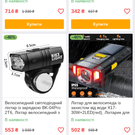
В наявності
В наявності
передній GT-23
велосипедний покажчик VL-
75
714
342
₴
₴
1 330 ₴
637 ₴
Купити
Купити
–46%
–46%
Велосипедний світлодіодний
Ліхтар для велосипеда із
ліхтар із зарядкою BK-04Pro
захистом від води X17-
2T6, Ліхтар велосипедний з
30W+2LED(red), Ліхтарик для
акумулятором XI-90
велосипеда DF-56
В наявності
В наявності
553
502
₴
₴
1 030 ₴
935 ₴