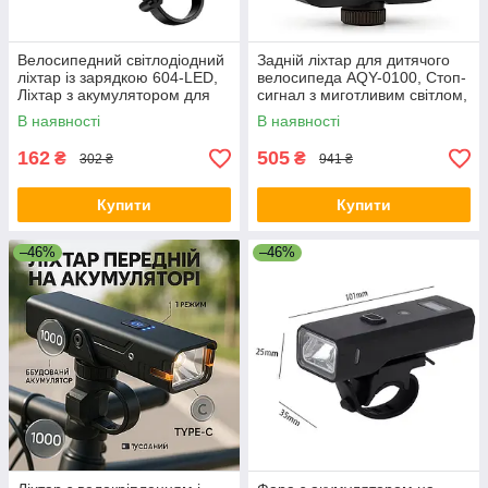
Велосипедний світлодіодний
Задній ліхтар для дитячого
ліхтар із зарядкою 604-LED,
велосипеда AQY-0100, Стоп-
Ліхтар з акумулятором для
сигнал з миготливим світлом,
велосипедистів EA-83
Ліхтар задній вело TI-11
В наявності
В наявності
162
505
₴
₴
302 ₴
941 ₴
Купити
Купити
–46%
–46%