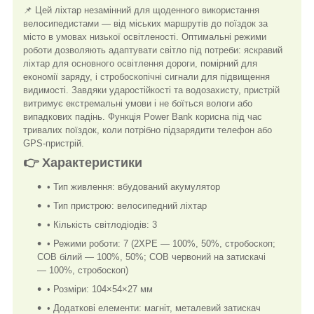
📌 Цей ліхтар незамінний для щоденного використання
велосипедистами — від міських маршрутів до поїздок за
місто в умовах низької освітленості. Оптимальні режими
роботи дозволяють адаптувати світло під потреби: яскравий
ліхтар для основного освітлення дороги, помірний для
економії заряду, і стробоскопічні сигнали для підвищення
видимості. Завдяки ударостійкості та водозахисту, пристрій
витримує екстремальні умови і не боїться вологи або
випадкових падінь. Функція Power Bank корисна під час
тривалих поїздок, коли потрібно підзарядити телефон або
GPS-пристрій.
👉 Характеристики
• Тип живлення: вбудований акумулятор
• Тип пристрою: велосипедний ліхтар
• Кількість світлодіодів: 3
• Режими роботи: 7 (2XPE — 100%, 50%, стробоскоп;
COB білий — 100%, 50%; COB червоний на затискачі
— 100%, стробоскоп)
• Розміри: 104×54×27 мм
• Додаткові елементи: магніт, металевий затискач