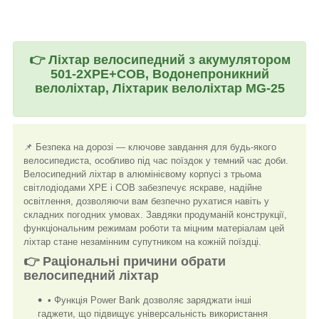
👉
Ліхтар велосипедний з акумулятором
501-2XPE+COB, Водонепроникний
велоліхтар, Ліхтарик велоліхтар MG-25
📌 Безпека на дорозі — ключове завдання для будь-якого
велосипедиста, особливо під час поїздок у темний час доби.
Велосипедний ліхтар в алюмінієвому корпусі з трьома
світлодіодами XPE і COB забезпечує яскраве, надійне
освітлення, дозволяючи вам безпечно рухатися навіть у
складних погодних умовах. Завдяки продуманій конструкції,
функціональним режимам роботи та міцним матеріалам цей
ліхтар стане незамінним супутником на кожній поїздці.
👉 Раціональні причини обрати
велосипедний ліхтар
• Функція Power Bank дозволяє заряджати інші
гаджети, що підвищує універсальність використання