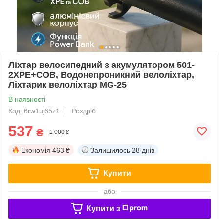
Ліхтар велосипедний з акумулятором 501-
2XPE+COB, Водонепроникний велоліхтар,
Ліхтарик велоліхтар MG-25
В наявності
Код: 6rw1uj65z1
Роздріб
537
₴
1 000 ₴
Економія
463 ₴
Залишилось
28 днів
Купити
або
Купити з