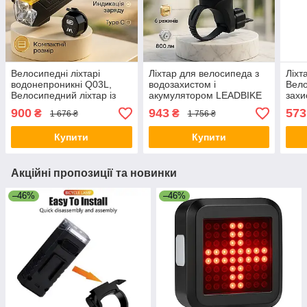
Велосипедні ліхтарі
Ліхтар для велосипеда з
Ліхт
водонепроникні Q03L,
водозахистом і
Вело
Велосипедний ліхтар із
акумулятором LEADBIKE
захи
захистом від води AQ-80
Фара ліхтар фара
Унів
900
943
573
₴
₴
1 676 ₴
1 756 ₴
велосипедна AN-32
вело
Купити
Купити
Акційні пропозиції та новинки
–46%
–46%