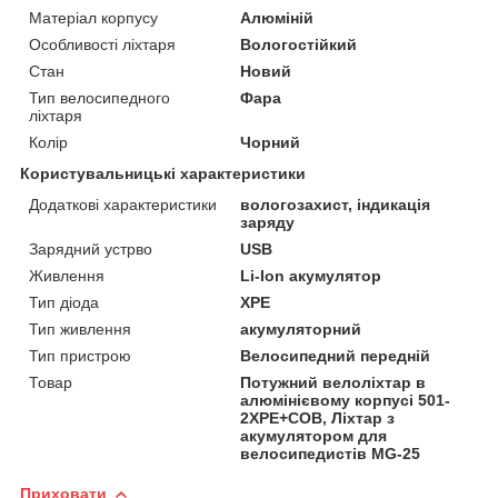
Матеріал корпусу
Алюміній
Особливості ліхтаря
Вологостійкий
Стан
Новий
Тип велосипедного
Фара
ліхтаря
Колір
Чорний
Користувальницькі характеристики
Додаткові характеристики
вологозахист, індикація
заряду
Зарядний устрво
USB
Живлення
Li-Ion акумулятор
Тип діода
XPE
Тип живлення
акумуляторний
Тип пристрою
Велосипедний передній
Товар
Потужний велоліхтар в
алюмінієвому корпусі 501-
2XPE+COB, Ліхтар з
акумулятором для
велосипедистів MG-25
Приховати