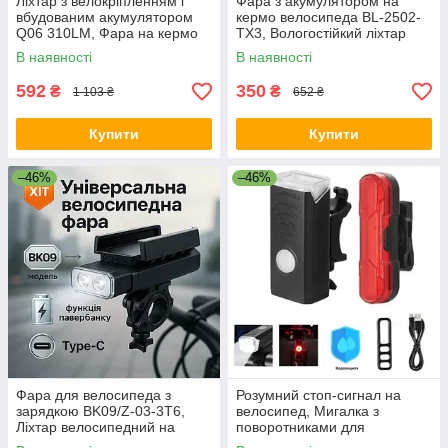
Ліхтар з велокріпленням і
Фара з акумулятором на
вбудованим акумулятором
кермо велосипеда BL-2502-
Q06 310LM, Фара на кермо
TX3, Вологостійкий ліхтар
велосипеда RE-37
для велосипедів JX-21
В наявності
В наявності
592
350
₴
₴
1 103 ₴
652 ₴
Купити
Купити
–46%
–46%
Фара для велосипеда з
Розумний стоп-сигнал на
зарядкою BK09/Z-03-3T6,
велосипед, Мигалка з
Ліхтар велосипедний на
поворотниками для
батарейках, Велоліхтар
велосипеда, Задній