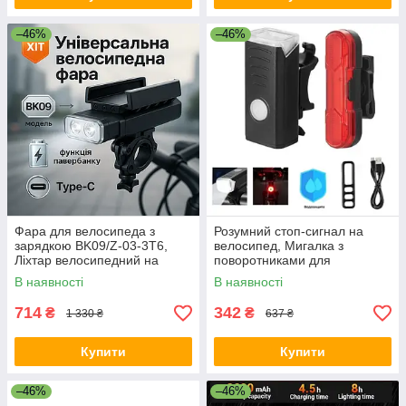
–46%
–46%
Фара для велосипеда з
Розумний стоп-сигнал на
зарядкою BK09/Z-03-3T6,
велосипед, Мигалка з
Ліхтар велосипедний на
поворотниками для
батарейках, Велоліхтар
велосипеда, Задній
В наявності
В наявності
передній GT-23
велосипедний покажчик VL-
75
714
342
₴
₴
1 330 ₴
637 ₴
Купити
Купити
–46%
–46%