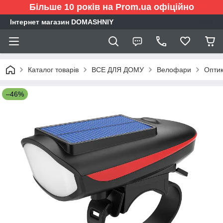
Більше 10 років на Prom.ua офіційно
Інтернет магазин DOMASHNIY
Каталог товарів
ВСЕ ДЛЯ ДОМУ
Велофари
Оптик
–46%