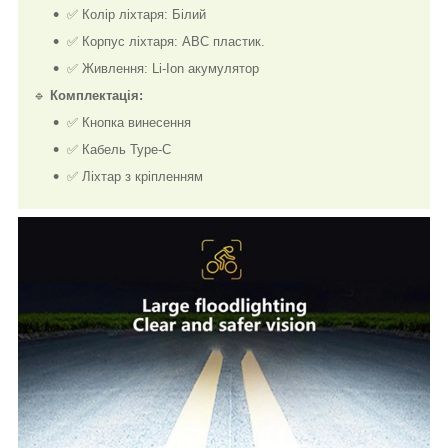
✅ Колір ліхтаря: Білий
✅ Корпус ліхтаря: АВС пластик.
✅ Живлення: Li-Ion акумулятор
🔹
Комплектація:
✅ Кнопка винесення
✅ Кабель Type-C
✅ Ліхтар з кріпленням