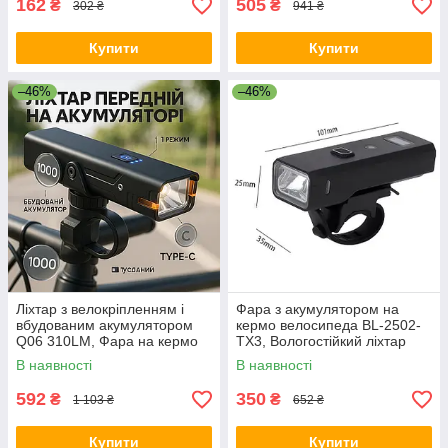
162
505
₴
₴
302 ₴
941 ₴
Купити
Купити
–46%
–46%
Ліхтар з велокріпленням і
Фара з акумулятором на
вбудованим акумулятором
кермо велосипеда BL-2502-
Q06 310LM, Фара на кермо
TX3, Вологостійкий ліхтар
велосипеда RE-37
для велосипедів JX-21
В наявності
В наявності
592
350
₴
₴
1 103 ₴
652 ₴
Купити
Купити