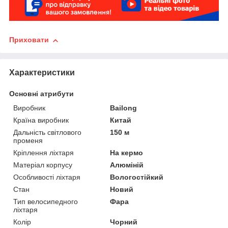
Приховати
Характеристики
Основні атрибути
Виробник
Bailong
Країна виробник
Китай
Дальність світлового
150 м
променя
Кріплення ліхтаря
На кермо
Матеріал корпусу
Алюміній
Особливості ліхтаря
Вологостійкий
Стан
Новий
Тип велосипедного
Фара
ліхтаря
Колір
Чорний