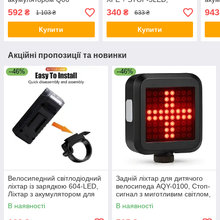
310LM, Фара на кермо
Водонепроникний
Фара
592
340
943
₴
₴
1 103 ₴
633 ₴
велосипеда RE-37
велоліхтар CK-48
вело
Купити
Купити
Акційні пропозиції та новинки
–46%
–46%
Велосипедний світлодіодний
Задній ліхтар для дитячого
ліхтар із зарядкою 604-LED,
велосипеда AQY-0100, Стоп-
Ліхтар з акумулятором для
сигнал з миготливим світлом,
велосипедистів EA-83
Ліхтар задній вело TI-11
В наявності
В наявності