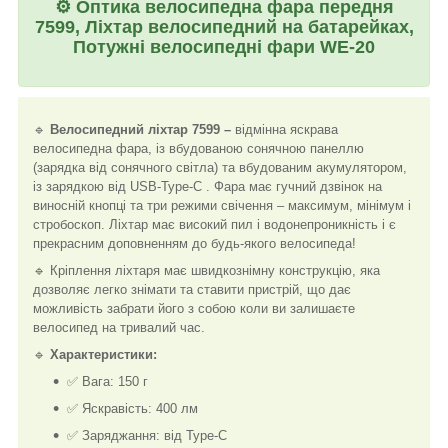
⚙️
Оптика велосипедна фара передня
7599, Ліхтар велосипедний на батарейках,
Потужні велосипедні фари WE-20
🔹
Велосипедний ліхтар 7599 –
відмінна яскрава
велосипедна фара, із вбудованою сонячною панеллю
(зарядка від сонячного світла) та вбудованим акумулятором,
із зарядкою від USB-Type-C . Фара має гучний дзвінок на
виносній кнопці та три режими свічення – максимум, мінімум і
стробоскоп. Ліхтар має високий пил і водонепроникність і є
прекрасним доповненням до будь-якого велосипеда!
🔹 Кріплення ліхтаря має швидкознімну конструкцію, яка
дозволяє легко знімати та ставити пристрій, що дає
можливість забрати його з собою коли ви залишаєте
велосипед на тривалий час.
🔹
Характеристики:
✅ Вага: 150 г
✅ Яскравість: 400 лм
✅ Заряджання: від Type-C