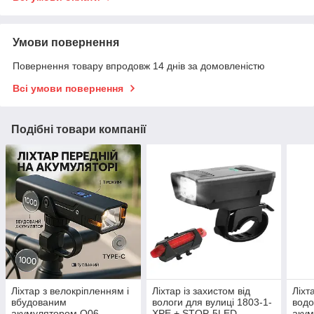
Умови повернення
Повернення товару впродовж 14 днів за домовленістю
Всі умови повернення
Подібні товари компанії
Ліхтар з велокріпленням і
Ліхтар із захистом від
Ліхт
вбудованим
вологи для вулиці 1803-1-
водо
акумулятором Q06
XPE + STOP-5LED,
аку