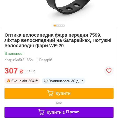
Оптика велосипедна фара передня 7599,
Ліхтар велосипедний на батарейках, Потужні
велосипедні фари WE-20
В наявності
Код: z6n5r5u35s
Роздріб
307
₴
571 ₴
Економія
264 ₴
Залишилось
30 днів
Купити
або
Купити з