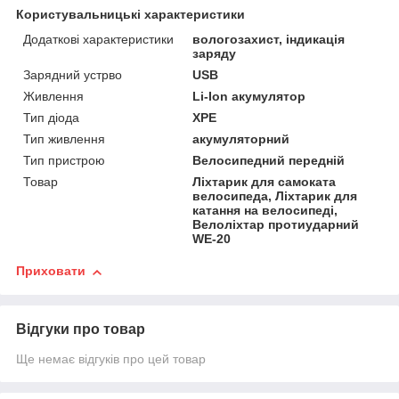
Користувальницькі характеристики
Додаткові характеристики
вологозахист, індикація
заряду
Зарядний устрво
USB
Живлення
Li-Ion акумулятор
Тип діода
XPE
Тип живлення
акумуляторний
Тип пристрою
Велосипедний передній
Товар
Ліхтарик для самоката
велосипеда, Ліхтарик для
катання на велосипеді,
Велоліхтар протиударний
WE-20
Приховати
Відгуки про товар
Ще немає відгуків про цей товар