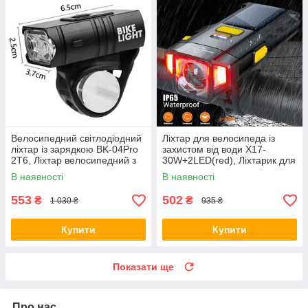
Велосипедний світлодіодний
Ліхтар для велосипеда із
ліхтар із зарядкою BK-04Pro
захистом від води X17-
2T6, Ліхтар велосипедний з
30W+2LED(red), Ліхтарик для
акумулятором XI-90
велосипеда DF-56
В наявності
В наявності
553
502
₴
₴
1 030 ₴
935 ₴
Купити
Купити
Показати ще
Про нас