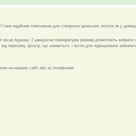
і. Стане надійним помічником для створення ідеальних зачісок як у домаш
ї місця будинку. 2 швидкісно-температурні режими дозволяють вибрати
т від перегріву, фільтр, що знімається, і петля для підвішування забезпе
ння на нашому сайті або за телефоном.