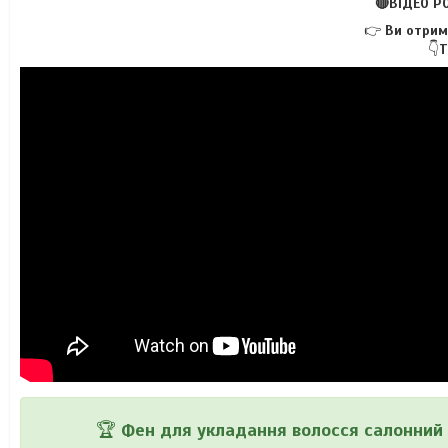
🔴ВІДЕО Р
👉
Ви отрим
👇
Т
🏆
Фен для укладання волосся салонний 