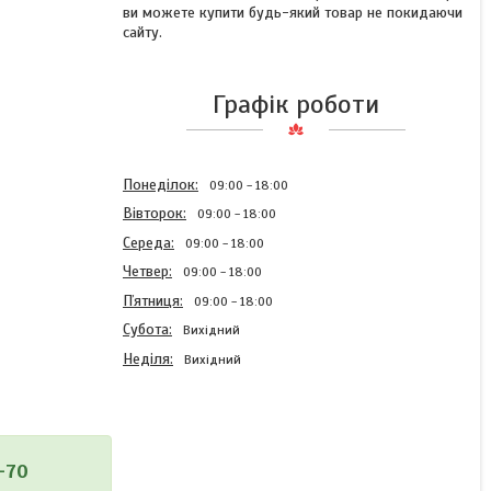
ви можете купити будь-який товар не покидаючи
сайту.
Графік роботи
Понеділок
09:00
18:00
Вівторок
09:00
18:00
Середа
09:00
18:00
Четвер
09:00
18:00
Пʼятниця
09:00
18:00
Субота
Вихідний
Неділя
Вихідний
Фен для укладання
-70
волосся салонний DARIO,
Фен для волосся