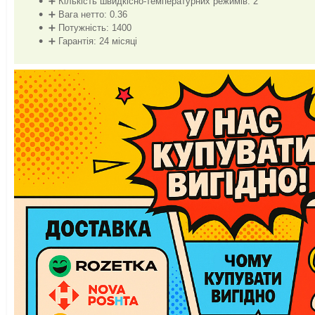
➕ Кількість швидкісно-температурних режимів: 2
➕ Вага нетто: 0.36
➕ Потужність: 1400
➕ Гарантія: 24 місяці