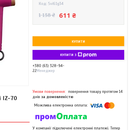
Код:
5vi61g34
611 ₴
1 138 ₴
КУПИТИ
КУПИТИ З
+380 (63) 328-94-
22
Менеджер
повернення товару протягом 14
 IZ-70
днів
за домовленістю
У компанії підключені електронні платежі. Тепер