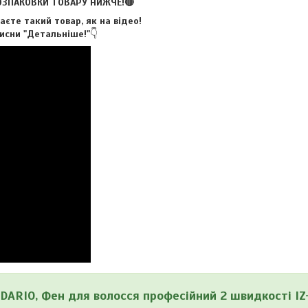
ОЗПАКОВКИ ТОВАРУ НИЖЧЕ!🔴
аєте такий товар, як на відео!
исни "Детальніше!"
👇
DARIO, Фен для волосся професійний 2 швидкості IZ