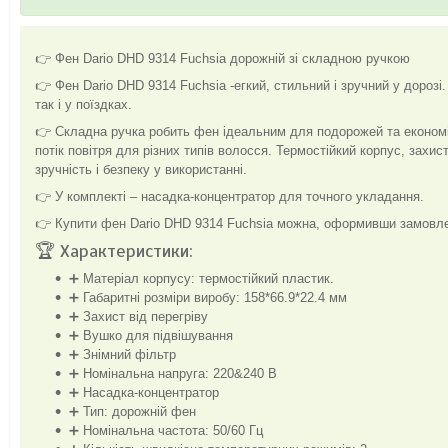
👉 Фен Dario DHD 9314 Fuchsia дорожній зі складною ручкою
👉 Фен Dario DHD 9314 Fuchsia -егкий, стильний і зручний у дороз
так і у поїздках.
👉 Складна ручка робить фен ідеальним для подорожей та економі
потік повітря для різних типів волосся. Термостійкий корпус, захис
зручність і безпеку у використанні.
👉 У комплекті – насадка-концентратор для точного укладання.
👉 Купити фен Dario DHD 9314 Fuchsia можна, оформивши замовле
🏆 Характеристики:
➕ Матеріал корпусу: термостійкий пластик.
➕ Габаритні розміри виробу: 158*66.9*22.4 мм
➕ Захист від перегріву
➕ Вушко для підвішування
➕ Знімний фільтр
➕ Номінальна напруга: 220&240 В
➕ Насадка-концентратор
➕ Тип: дорожній фен
➕ Номінальна частота: 50/60 Гц