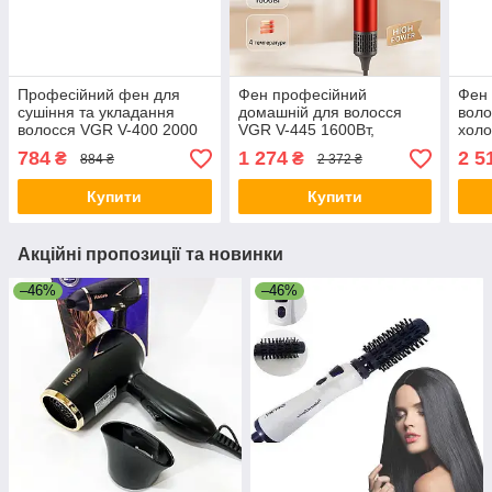
Професійний фен для
Фен професійний
Фен 
сушіння та укладання
домашній для волосся
воло
волосся VGR V-400 2000
VGR V-445 1600Вт,
холо
Вт
Електричний фен для
режи
784
1 274
2 5
₴
₴
884 ₴
2 372 ₴
волосся з дифузором FQ-
диф
11
Купити
Купити
Акційні пропозиції та новинки
–46%
–46%