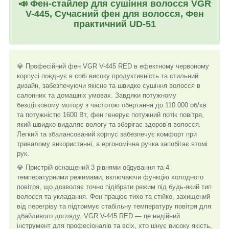
📣
Фен-стайлер для сушіння волосся VGR
V-445, Сучасний фен для волосся, Фен
практичний UD-51
💎 Професійний фен VGR V-445 RED в ефектному червоному
корпусі поєднує в собі високу продуктивність та стильний
дизайн, забезпечуючи якісне та швидке сушіння волосся в
салонних та домашніх умовах. Завдяки потужному
безщітковому мотору з частотою обертання до 110 000 об/хв
та потужністю 1600 Вт, фен генерує потужний потік повітря,
який швидко видаляє вологу та зберігає здоров’я волосся.
Легкий та збалансований корпус забезпечує комфорт при
тривалому використанні, а ергономічна ручка запобігає втомі
рук.
💎 Пристрій оснащений 3 рівнями обдування та 4
температурними режимами, включаючи функцію холодного
повітря, що дозволяє точно підібрати режим під будь-який тип
волосся та укладання. Фен працює тихо та стійко, захищений
від перегріву та підтримує стабільну температуру повітря для
дбайливого догляду. VGR V-445 RED — це надійний
інструмент для професіоналів та всіх, хто цінує високу якість,