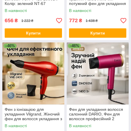
Колір: зелений NT-67
потужний фен для укладання
волосся OA-29
В наявності
В наявності
656
772
₴
₴
1 222 ₴
1 438 ₴
Купити
Купити
–46%
–46%
Фен з іонізацією для
Фен для укладання волосся
укладання Vilgrand, Жіночий
салонний DARIO, Фен для
фен для волосся укладання з
волосся професійний 2
холодним обдувом QP-91
швидкості IZ-70
В наявності
В наявності