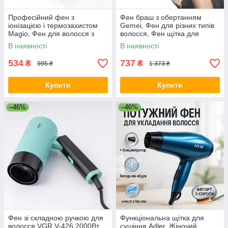
Професійний фен з
Фен браш з обертанням
іонізацією і термозахистом
Gemei, Фен для різних типів
Magio, Фен для волосся з
волосся, Фен щітка для
холодним режимом XC-70
об'єму Потужний гребінця
В наявності
В наявності
WK-34
534
737
₴
₴
995 ₴
1 373 ₴
Купити
Купити
–46%
–46%
Фен зі складною ручкою для
Функціональна щітка для
волосся VGR V-426 2000Вт.
сушіння Adler, Жіночий