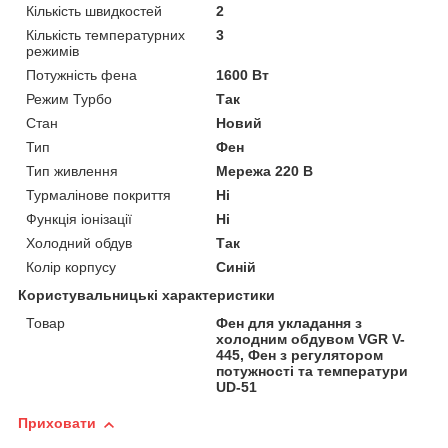
Кількість швидкостей
2
Кількість температурних
3
режимів
Потужність фена
1600 Вт
Режим Турбо
Так
Стан
Новий
Тип
Фен
Тип живлення
Мережа 220 В
Турмалінове покриття
Ні
Функція іонізації
Ні
Холодний обдув
Так
Колір корпусу
Синій
Користувальницькі характеристики
Товар
Фен для укладання з
холодним обдувом VGR V-
445, Фен з регулятором
потужності та температури
UD-51
Приховати