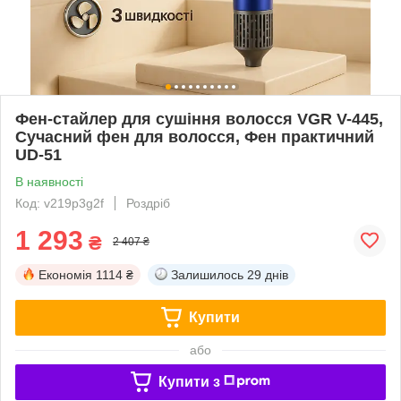
Фен-стайлер для сушіння волосся VGR V-445,
Сучасний фен для волосся, Фен практичний
UD-51
В наявності
Код: v219p3g2f
Роздріб
1 293
₴
2 407 ₴
Економія
1114 ₴
Залишилось
29 днів
Купити
або
Купити з