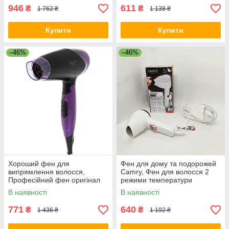
946
611
₴
₴
1 762 ₴
1 138 ₴
Купити
Купити
–46%
–46%
Хороший фен для
Фен для дому та подорожей
випрямлення волосся,
Camry, Фен для волосся 2
Професійний фен оригінал
режими температури
Хороший для волосся HQ-12
красивої укладки волосся KI-
В наявності
В наявності
36
771
640
₴
₴
1 436 ₴
1 192 ₴