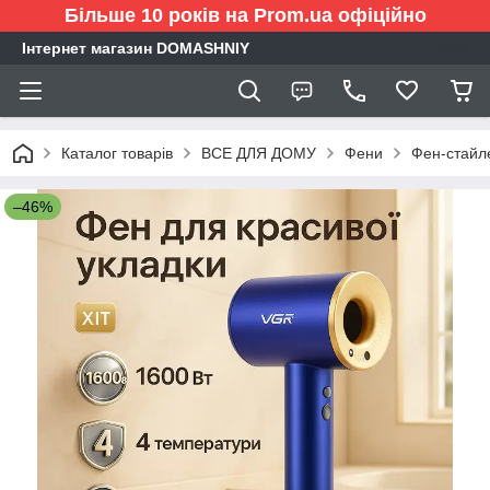
Більше 10 років на Prom.ua офіційно
Інтернет магазин DOMASHNIY
Каталог товарів
ВСЕ ДЛЯ ДОМУ
Фени
Фен-стайл
–46%