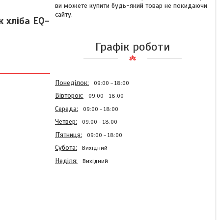
ви можете купити будь-який товар не покидаючи
сайту.
 хліба EQ-
Графік роботи
Понеділок
09:00
18:00
Вівторок
09:00
18:00
Середа
09:00
18:00
Четвер
09:00
18:00
Пʼятниця
09:00
18:00
Субота
Вихідний
Неділя
Вихідний
Сендвічниця для тостів
VILGRAND, Сендвіч-тостер
для приготування