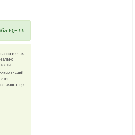
іба EQ-33
ування в очах
деально
 тости.
 оптимальний
 стоп і
 техніка, це