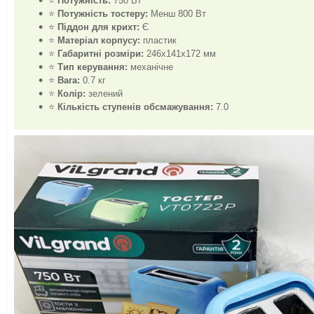
⭐
Потужність:
750 Вт
⭐
Потужність тостеру:
Менш 800 Вт
⭐
Піддон для крихт:
Є
⭐
Матеріал корпусу:
пластик
⭐
Габаритні розміри:
246х141х172 мм
⭐
Тип керування:
механічне
⭐
Вага:
0.7 кг
⭐
Колір:
зелений
⭐
Кількість ступенів обсмажування:
7.0