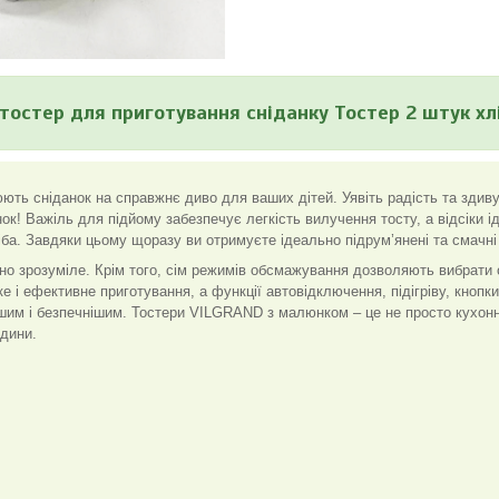
тостер для приготування сніданку Тостер 2 штук хл
ють сніданок на справжнє диво для ваших дітей. Уявіть радість та здив
ок! Важіль для підйому забезпечує легкість вилучення тосту, а відсіки і
ба. Завдяки цьому щоразу ви отримуєте ідеально підрум’янені та смачні
но зрозуміле. Крім того, сім режимів обсмажування дозволяють вибрати
е і ефективне приготування, а функції автовідключення, підігріву, кнопки
шим і безпечнішим. Тостери VILGRAND з малюнком – це не просто кухонна
одини.