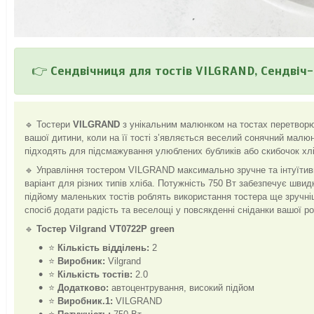
👉
Сендвічниця для тостів VILGRAND, Сендвіч-
🔹
Тостери
VILGRAND
з унікальним малюнком на тостах перетворю
вашої дитини, коли на її тості з’являється веселий сонячний малюн
підходять для підсмажування улюблених бубликів або скибочок хлі
🔹
Управління тостером VILGRAND максимально зручне та інтуїтив
варіант для різних типів хліба. Потужність 750 Вт забезпечує швидк
підйому маленьких тостів роблять використання тостера ще зручні
спосіб додати радість та веселощі у повсякденні сніданки вашої р
🔹
Тостер Vilgrand VT0722P green
⭐
Кількість відділень:
2
⭐
Виробник:
Vilgrand
⭐
Кількість тостів:
2.0
⭐
Додатково:
автоцентрування, високий підйом
⭐
Виробник.1:
VILGRAND