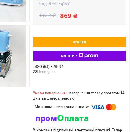
Код:
8z5fa4q13h1
869 ₴
1 618 ₴
КУПИТИ
КУПИТИ З
+380 (63) 328-94-
22
Менеджер
повернення товару протягом 14
днів
за домовленістю
У компанії підключені електронні платежі. Тепер