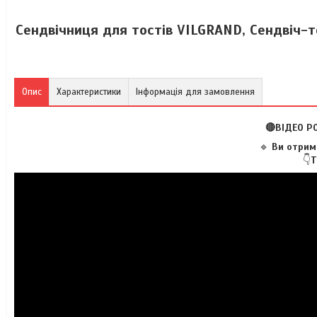
Сендвічниця для тостів VILGRAND, Сендвіч-т
Опис
Характеристики
Інформація для замовлення
🔴ВІДЕО Р
🔹
Ви отрима
👇
Т