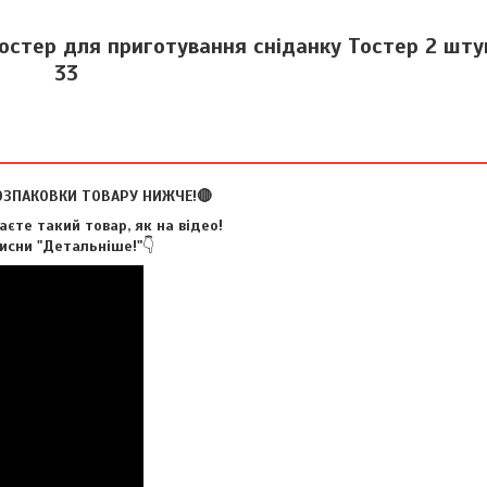
остер для приготування сніданку Тостер 2 штук
33
ОЗПАКОВКИ ТОВАРУ НИЖЧЕ!🔴
єте такий товар, як на відео!
исни "Детальніше!"
👇