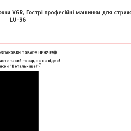
ки VGR, Гострі професійні машинки для стриж
LU-36
ОЗПАКОВКИ ТОВАРУ НИЖЧЕ!🔴
єте такий товар, як на відео!
исни "Детальніше!"
👇