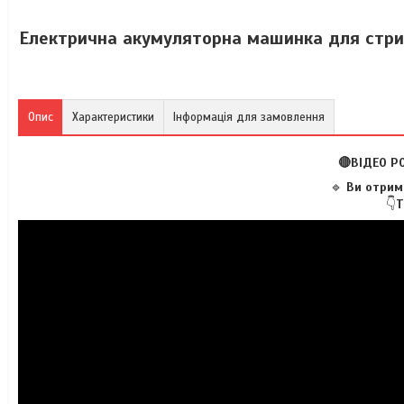
Електрична акумуляторна машинка для стриж
Опис
Характеристики
Інформація для замовлення
🔴ВІДЕО Р
🔹
Ви отрима
👇
Т