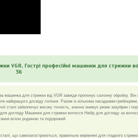
ки VGR, Гострі професійні машинки для стрижки во
36
ва машинка для стрижки від VGR завжди пропонує салонну обробку. Він
ля найкращого досвіду гоління. Разом із кількома насадками-гребінцями,
ї сталі забезпечує високу точність, значно знижує ризик зазубрин і порі
у для догляду Машинки для стрижки волосся Набір для догляду за волос
тання всією родиною та подорожей.
сталі, що самозагострюються, правильно вирівняні для гладкого стрижк