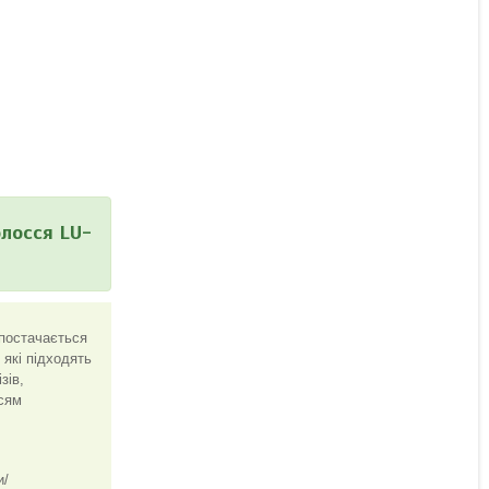
лосся LU-
 постачається
 які підходять
зів,
сям
и/