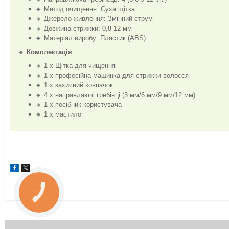
🔸 Метод очищення: Суха щітка
🔸 Джерело живлення: Змінний струм
🔸 Довжина стрижки: 0,8-12 мм
🔸 Матеріал виробу: Пластик (ABS)
🔹
Комплектація
🔸 1 x Щітка для чищення
🔸 1 x професійна машинка для стрижки волосся
🔸 1 x захисний ковпачок
🔸 4 x направляючі гребінці (3 мм/6 мм/9 мм/12 мм)
🔸 1 х посібник користувача
🔸 1 x мастило