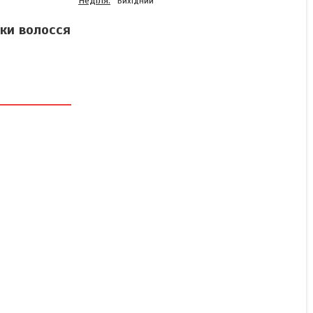
Неділя
Вихідний
ки волосся
Електрична акумуляторна
машинка для стрижки
VGR, Гострі професійні
машинки для стрижки
волосся LU-36
Немає в наявності
2 634 ₴