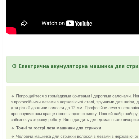
⚙️
Електрична акумуляторна машинка для стриж
🔹 Попрощайтеся з громіздкими бритвами і дорогими салонами. Но
з професійними лезами з нержавіючої сталі, зручними для шкіри, д
для різної довжини волосся до 12 мм. Професійне лезо з нержавіючо
пропонуючи вам краще ніжне гладке стрижку. Повний набір набор
забезпечує хорошу роботу. Він підходить для домашнього викорис
🔹
Точні та гострі леза машинки для стрижки
🔹 Чоловіча машинка для стрижки волосся з лезами з нержавіючої 