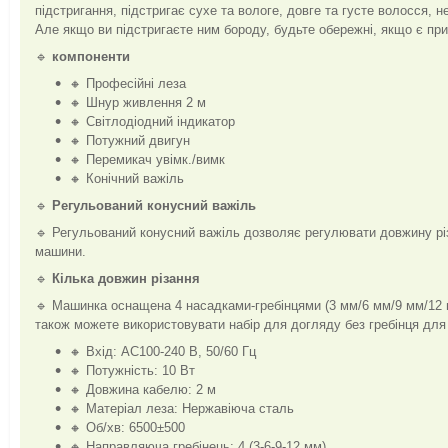
підстригання, підстригає сухе та вологе, довге та густе волосся,
Але якщо ви підстригаєте ним бороду, будьте обережні, якщо є при
🔹
компоненти
🔸 Професійні леза
🔸 Шнур живлення 2 м
🔸 Світлодіодний індикатор
🔸 Потужний двигун
🔸 Перемикач увімк./вимк
🔸 Конічний важіль
🔹
Регульований конусний важіль
🔹 Регульований конусний важіль дозволяє регулювати довжину різа
машини.
🔹
Кілька довжин різання
🔹 Машинка оснащена 4 насадками-гребінцями (3 мм/6 мм/9 мм/12 мм
також можете використовувати набір для догляду без гребінця для
🔸 Вхід: AC100-240 В, 50/60 Гц
🔸 Потужність: 10 Вт
🔸 Довжина кабелю: 2 м
🔸 Матеріал леза: Нержавіюча сталь
🔸 Об/хв: 6500±500
🔸 Направляюча гребінець: 4 (3-6-9-12 мм)