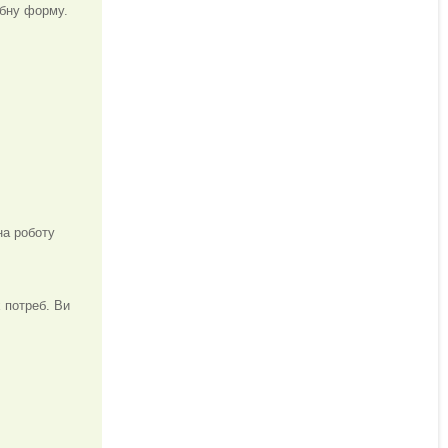
ібну форму.
на роботу
 потреб. Ви