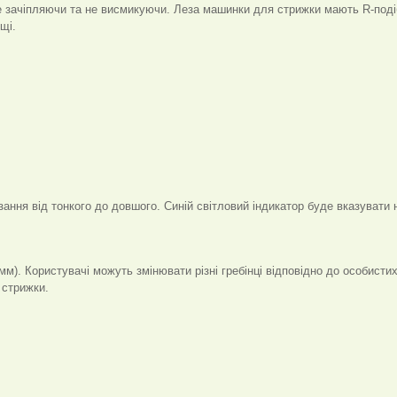
 не зачіпляючи та не висмикуючи. Леза машинки для стрижки мають R-под
щі.
ння від тонкого до довшого. Синій світловий індикатор буде вказувати 
). Користувачі можуть змінювати різні гребінці відповідно до особистих
 стрижки.