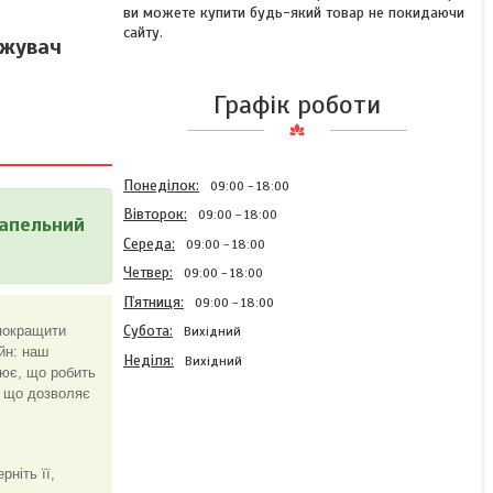
ви можете купити будь-який товар не покидаючи
сайту.
ожувач
Графік роботи
Понеділок
09:00
18:00
Вівторок
09:00
18:00
рапельний
Середа
09:00
18:00
Четвер
09:00
18:00
Пʼятниця
09:00
18:00
Субота
 покращити
Вихідний
йн: наш
Неділя
Вихідний
цює, що робить
, що дозволяє
Настільний освіжувач
зволожувач повітря AND-
ніть її,
199, Зволожувачі-