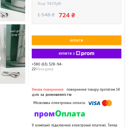
Код:
9429g8i
724 ₴
1 348 ₴
КУПИТИ
КУПИТИ З
+380 (63) 328-94-
22
Менеджер
повернення товару протягом 14
днів
за домовленістю
У компанії підключені електронні платежі. Тепер