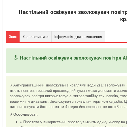
Настільний освіжувач зволожувач повіт
кр
Опис
Характеристики
Інформація для замовлення
🔝
Настільний освіжувач зволожувач повітря 
⚡ Антигравітаційний зволожувач з краплями води 2в1: зволожувач 
якість повітря, тривалий прохолодний туман може допомогти зволож
зволожувач повітря використовує антигравітаційну технологію, том
ваше життя цікавішим. Зволожувач з тривалим терміном служби: Ц
використовувати його протягом 4 годин безперервно, не потрібно ч
⚡
Особливості:
⭐ Простота у використанні: просто увімкніть єдину кнопку на 