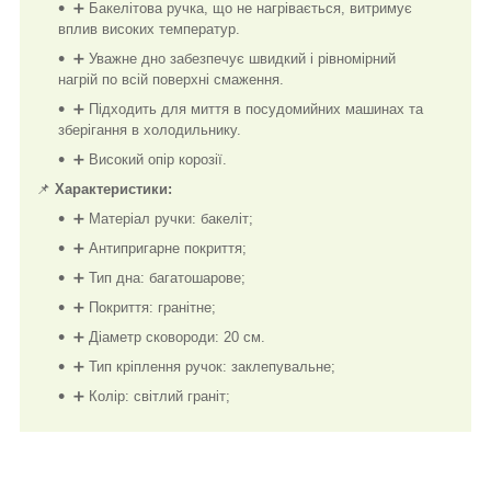
➕ Бакелітова ручка, що не нагрівається, витримує
вплив високих температур.
➕ Уважне дно забезпечує швидкий і рівномірний
нагрій по всій поверхні смаження.
➕ Підходить для миття в посудомийних машинах та
зберігання в холодильнику.
➕ Високий опір корозії.
📌
Характеристики:
➕ Матеріал ручки: бакеліт;
➕ Антипригарне покриття;
➕ Тип дна: багатошарове;
➕ Покриття: гранітне;
➕ Діаметр сковороди: 20 см.
➕ Тип кріплення ручок: заклепувальне;
➕ Колір: світлий граніт;