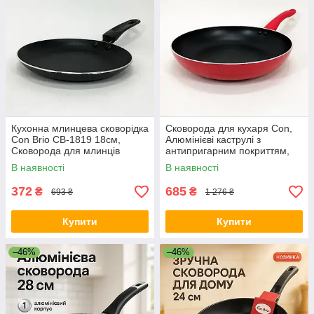
Кухонна млинцева сковорідка
Сковорода для кухаря Con,
Con Brio СВ-1819 18см,
Алюмінієві каструлі з
Сковорода для млинців
антипригарним покриттям,
антипригарна AE-46
Якісна сковорода для
В наявності
В наявності
смаження JM-79
372
685
₴
₴
693 ₴
1 276 ₴
Купити
Купити
–46%
–46%