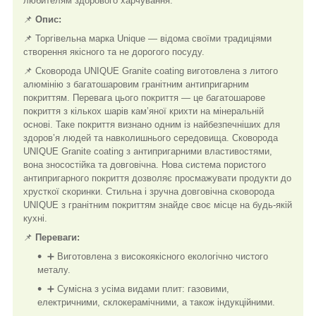
любителям здорового харчування.
📌
Опис:
📌 Торгівельна марка Unique — відома своїми традиціями
створення якісного та не дорогого посуду.
📌 Сковорода UNIQUE Granite coating виготовлена ​​з литого
алюмінію з багатошаровим гранітним антипригарним
покриттям. Перевага цього покриття — це багатошарове
покриття з кількох шарів кам’яної крихти на мінеральній
основі. Таке покриття визнано одним із найбезпечніших для
здоров’я людей та навколишнього середовища. Сковорода
UNIQUE Granite coating з антипригарними властивостями,
вона зносостійка та довговічна. Нова система пористого
антипригарного покриття дозволяє просмажувати продукти до
хрусткої скоринки. Стильна і зручна довговічна сковорода
UNIQUE з гранітним покриттям знайде своє місце на будь-якій
кухні.
📌
Переваги:
➕ Виготовлена ​​з високоякісного екологічно чистого
металу.
➕ Сумісна з усіма видами плит: газовими,
електричними, склокерамічними, а також індукційними.