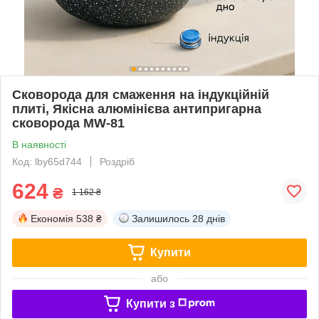
Сковорода для смаження на індукційній
плиті, Якісна алюмінієва антипригарна
сковорода MW-81
В наявності
Код: lby65d744
Роздріб
624
₴
1 162 ₴
Економія
538 ₴
Залишилось
28 днів
Купити
або
Купити з