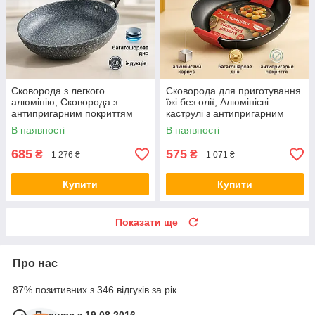
Сковорода з легкого
Сковорода для приготування
алюмінію, Сковорода з
їжі без олії, Алюмінієві
антипригарним покриттям
каструлі з антипригарним
внутрішньої поверхні MC-25
покриттям XJ-91
В наявності
В наявності
685
575
₴
₴
1 276 ₴
1 071 ₴
Купити
Купити
Показати ще
Про нас
87% позитивних з 346 відгуків за рік