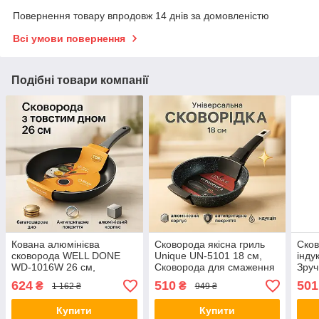
Повернення товару впродовж 14 днів за домовленістю
Всі умови повернення
Подібні товари компанії
Кована алюмінієва
Сковорода якісна гриль
Сков
сковорода WELL DONE
Unique UN-5101 18 см,
інду
WD-1016W 26 см,
Сковорода для смаження
Зруч
Сковорода якісна на
на індукційній плиті JQ-45
порц
624
510
501
₴
₴
1 162 ₴
949 ₴
плиту, Практична
KX-
сковорідка RD-49
Купити
Купити