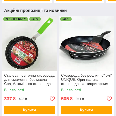
Акційні пропозиції та новинки
РОЗПРОДАЖ
–46%
–46%
Сталева повітряна сковорода
Сковорода без рослинної олії
для смаження без масла
UNIQUE, Оригінальна
Con, Алюмінієва сковорода з
сковорода з антипригарним
антипригарним покриттям
покриттям OS-93
В наявності
В наявності
GP-18
337
505
₴
₴
628 ₴
941 ₴
Купити
Купити