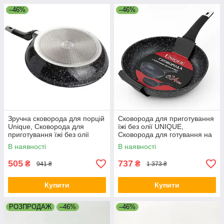
–46%
–46%
Зручна сковорода для порцій
Сковорода для приготування
Unique, Сковорода для
їжі без олії UNIQUE,
приготування їжі без олії
Сковорода для готування на
якісна гриль DF-76
індукційній плиті PG-70
В наявності
В наявності
505
737
₴
₴
941 ₴
1 373 ₴
Купити
Купити
РОЗПРОДАЖ
–46%
–46%