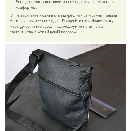
Вона дозволить вам носити необхідні речі зі смаком та
комфортом.
💡 Не втрачайте можливість підкреслити свій стиль і завжди
мати при собі все необхідне. Придбайте цю шкіряну сумку
месенджер прямо зараз і насолоджуйтеся якістю та
елегантністю в кожній вашій подорожі.