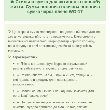
🔥
Стильна сумка для активного способу
життя, Сумка чоловіча плечова чоловіча
сумка через плече WG-17
💡 Ця шкіряна сумка месенджер – це ідеальний вибір для тих,
хто цінує вишуканий стиль та практичність. Виготовлена з
високоякісної натуральної шкіри флотар чорного кольору,
вона поєднує в собі елегантний дизайн та високу якість
матеріалу.
💡
Характеристики:
🔹 Якісна металева фурнітура та регульований
ремінь забезпечують зручність і довговічність.
🔹 Розмір (висота 23 см, ширина 22 см, товщина 5
см) ідеально підходить для повсякденного
використання.
🔹 Чотири основні кишені на надійних замочках для
організації ваших речей.
🔹 Ця сумка месенджер – акуратна та стильна, не
об’ємна і чудово прилягає до тіла, не виділяючись.