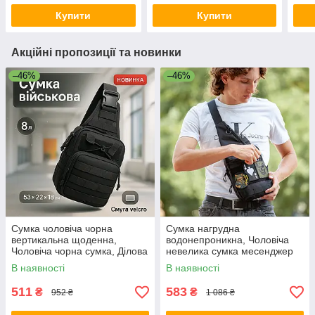
Купити
Купити
Акційні пропозиції та новинки
–46%
–46%
Сумка чоловіча чорна
Сумка нагрудна
вертикальна щоденна,
водонепроникна, Чоловіча
Чоловіча чорна сумка, Ділова
невелика сумка месенджер
сумка-барсетка для чоловіків
для військових кобура
В наявності
В наявності
MP-81
тактична ET-69
511
583
₴
₴
952 ₴
1 086 ₴