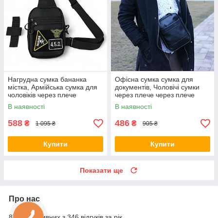
Нагрудна сумка бананка
Офісна сумка сумка для
містка, Армійська сумка для
документів, Чоловічі сумки
чоловіків через плече
через плече через плече
чоловіча плетена RS-87
кежуал чоловіча IM-14
В наявності
В наявності
588
486
₴
₴
1 095 ₴
905 ₴
Купити
Купити
Показати ще
Про нас
87% позитивних з 346 відгуків за рік