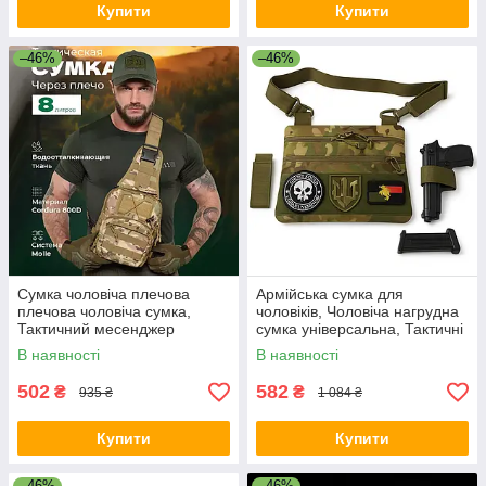
Купити
Купити
–46%
–46%
Сумка чоловіча плечова
Армійська сумка для
плечова чоловіча сумка,
чоловіків, Чоловіча нагрудна
Тактичний месенджер
сумка універсальна, Тактичні
армійська CZ-83
сумки для міста BI-35
В наявності
В наявності
502
582
₴
₴
935 ₴
1 084 ₴
Купити
Купити
–46%
–46%