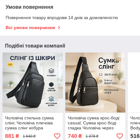
Умови повернення
Повернення товару впродовж 14 днів за домовленістю
Всі умови повернення
Подібні товари компанії
Чоловіча стильна сумка
Чоловіча сумка крос-боді
Чоло
слінг, Чоловіча плечова
сasual, Сумка крос-боді
плеч
сумка слінг кобура
гладка Чоловіча через
Body
наплічна SV-67
плече носити QL-35
НОВ
881
740
516
₴
₴
1 640 ₴
1 378 ₴