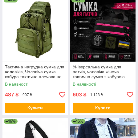
Тактична нагрудна сумка для
Універсальна сумка для
чоловіків, Чоловіча сумка
патчів, чоловіча жіноча
кабура тактична плечова на
тактична сумка з кобурою
груди ER-52
чорна VI-65
В наявності
В наявності
487
603
₴
₴
907 ₴
1 123 ₴
Купити
Купити
–46%
–46%