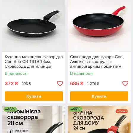
Кухонна млинцева сковорідка
Сковорода для кухаря Con,
Con Brio СВ-1819 18см,
Алюмінієві каструлі з
Сковорода для млинців
антипригарним покриттям,
антипригарна AE-46
Якісна сковорода для
В наявності
В наявності
смаження JM-79
372
685
₴
₴
693 ₴
1 276 ₴
Купити
Купити
–46%
–46%