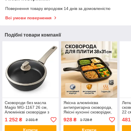
Повернення товару впродовж 14 днів за домовленістю
Всі умови повернення
Подібні товари компанії
Сковороди без масла
Якісна алюмінієва
Легк
Magio MG-1167 26 см,
антипригарна сковорода,
сков
Алюмінієві сковорідки з
Якісні кухонні сковорідки,
22 с
антипригарним покриттям
Сковорода для легкого
ручк
1 252
928
481
₴
₴
2 331 ₴
1 728 ₴
JB-19
приготування NA-48
AG-
Купити
Купити