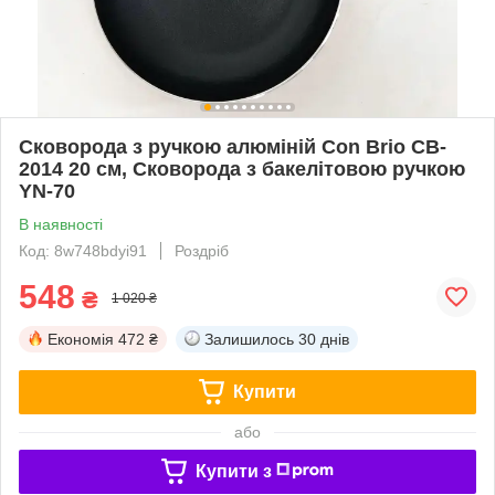
Сковорода з ручкою алюміній Con Brio CB-
2014 20 см, Сковорода з бакелітовою ручкою
YN-70
В наявності
Код: 8w748bdyi91
Роздріб
548
₴
1 020 ₴
Економія
472 ₴
Залишилось
30 днів
Купити
або
Купити з