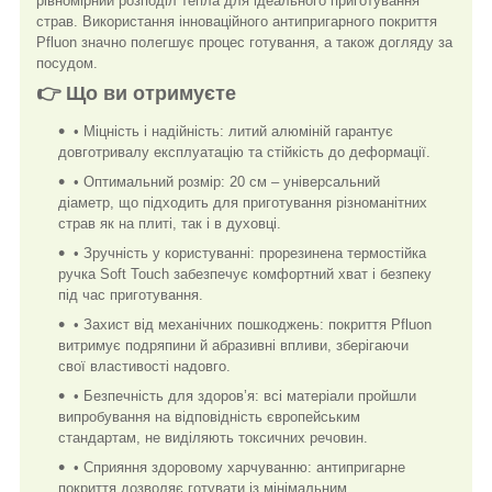
рівномірний розподіл тепла для ідеального приготування
страв. Використання інноваційного антипригарного покриття
Pfluon значно полегшує процес готування, а також догляду за
посудом.
👉 Що ви отримуєте
• Міцність і надійність: литий алюміній гарантує
довготривалу експлуатацію та стійкість до деформації.
• Оптимальний розмір: 20 см – універсальний
діаметр, що підходить для приготування різноманітних
страв як на плиті, так і в духовці.
• Зручність у користуванні: прорезинена термостійка
ручка Soft Touch забезпечує комфортний хват і безпеку
під час приготування.
• Захист від механічних пошкоджень: покриття Pfluon
витримує подряпини й абразивні впливи, зберігаючи
свої властивості надовго.
• Безпечність для здоров’я: всі матеріали пройшли
випробування на відповідність європейським
стандартам, не виділяють токсичних речовин.
• Сприяння здоровому харчуванню: антипригарне
покриття дозволяє готувати із мінімальним