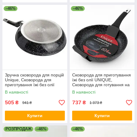
–46%
–46%
Зручна сковорода для порцій
Сковорода для приготування
Unique, Сковорода для
їжі без олії UNIQUE,
приготування їжі без олії
Сковорода для готування на
якісна гриль DF-76
індукційній плиті PG-70
В наявності
В наявності
505
737
₴
₴
941 ₴
1 373 ₴
Купити
Купити
РОЗПРОДАЖ
–46%
–46%