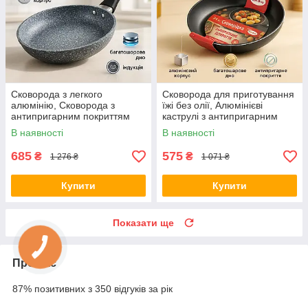
Сковорода з легкого
Сковорода для приготування
алюмінію, Сковорода з
їжі без олії, Алюмінієві
антипригарним покриттям
каструлі з антипригарним
внутрішньої поверхні MC-25
покриттям XJ-91
В наявності
В наявності
685
575
₴
₴
1 276 ₴
1 071 ₴
Купити
Купити
Показати ще
Про нас
87% позитивних з 350 відгуків за рік