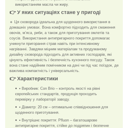
використанням масла чи жиру.
👉 У яких ситуаціях стане у пригоді
🔹 Ця сковорода ідеальна для щоденного використання в
домашніх умовах. Вона комфортно підходить для смаження
овочів, м’яса, риби, а також для приготування омлетів та
соусів. Використання антипригарного покриття допомагає
уникнути пригорання страв навіть при інтенсивному
нагріванні. Завдяки міцним матеріалам та продуманому
дизайну сковорода підходить для активних господарів, які
цінують ефективність і безпечність кухонного посуду. Також
вона стане надійним помічником на дачі чи під час поїздок, де
важлива компактність і універсальність.
👉 Характеристики
• Виробник: Con Brio – контроль якості на рівні
європейських стандартів, продукція проходить
перевірку у лабораторії заводу.
• Діаметр: 20 см – оптимальне співвідношення для
щоденного приготування.
• Внутрішнє покриття: Pfluon – багатошарове
антипригарне покриття, стійке до подряпин і безпечне