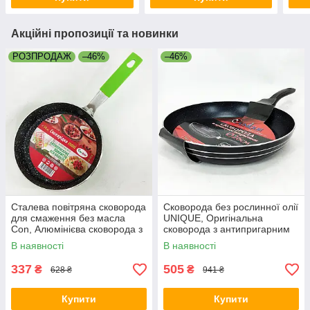
Акційні пропозиції та новинки
РОЗПРОДАЖ
–46%
–46%
Сталева повітряна сковорода
Сковорода без рослинної олії
для смаження без масла
UNIQUE, Оригінальна
Con, Алюмінієва сковорода з
сковорода з антипригарним
антипригарним покриттям
покриттям OS-93
В наявності
В наявності
GP-18
337
505
₴
₴
628 ₴
941 ₴
Купити
Купити