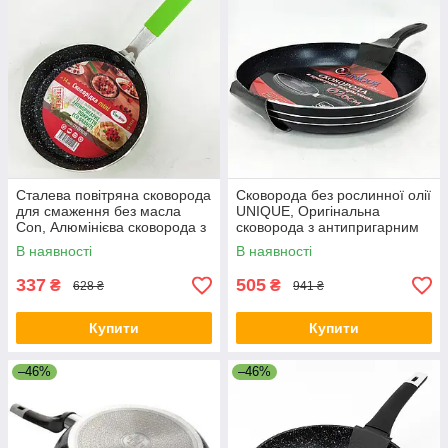
Сталева повітряна сковорода
Сковорода без рослинної олії
для смаження без масла
UNIQUE, Оригінальна
Con, Алюмінієва сковорода з
сковорода з антипригарним
антипригарним покриттям
покриттям OS-93
В наявності
В наявності
GP-18
337
505
₴
₴
628 ₴
941 ₴
Купити
Купити
–46%
–46%