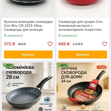
Кухонна млинцева сковорідка
Сковорода для кухаря Con,
Con Brio СВ-1819 18см,
Алюмінієві каструлі з
Сковорода для млинців
антипригарним покриттям,
антипригарна AE-46
Якісна сковорода для
В наявності
В наявності
смаження JM-79
372
685
₴
₴
693 ₴
1 276 ₴
Купити
Купити
–46%
–46%