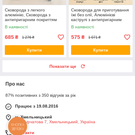
Сковорода з легкого
Сковорода для приготування
алюмінію, Сковорода з
їжі без олії, Алюмінієві
антипригарним покриттям
каструлі з антипригарним
внутрішньої поверхні MC-25
покриттям XJ-91
В наявності
В наявності
685
575
₴
₴
1 276 ₴
1 071 ₴
Купити
Купити
Показати ще
Про нас
87% позитивних з 350 відгуків за рік
Працює з 19.08.2016
м. Хмельницький
вул Курчатова 7, Хмельницький, Україна
КНОПКА
ЗВ'ЯЗКУ
Контакти