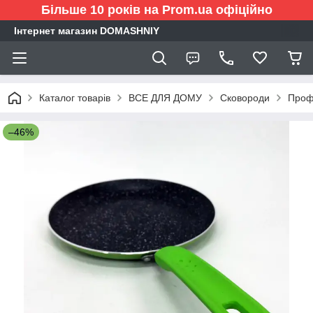
Більше 10 років на Prom.ua офіційно
Інтернет магазин DOMASHNIY
Каталог товарів
ВСЕ ДЛЯ ДОМУ
Сковороди
Профе
–46%