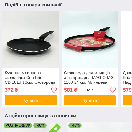
Подібні товари компанії
Кухонна млинцева
Сковорода для млинців
Довг
сковорідка Con Brio
антипригарна MAGIO MG-
Brio
СВ-1819 18см, Сковорода
1169 24 см, Млинцева
Наді
для млинців антипригарна
сковорода для легкого
анти
372
581
579
₴
₴
693 ₴
1 082 ₴
AE-46
смаження LH-61
SD-
Купити
Купити
Акційні пропозиції та новинки
РОЗПРОДАЖ
–46%
–46%