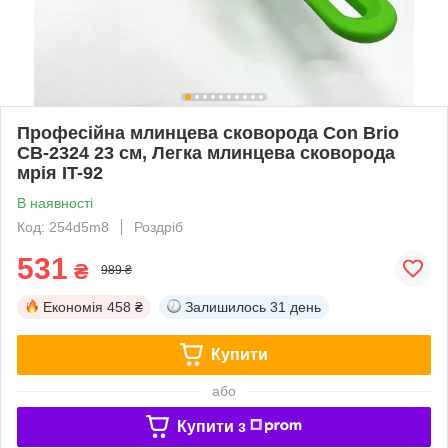
Професійна млинцева сковорода Con Brio
СВ-2324 23 см, Легка млинцева сковорода
мрія IT-92
В наявності
Код: 254d5m8
Роздріб
531
₴
989 ₴
Економія
458 ₴
Залишилось
31 день
Купити
або
Купити з