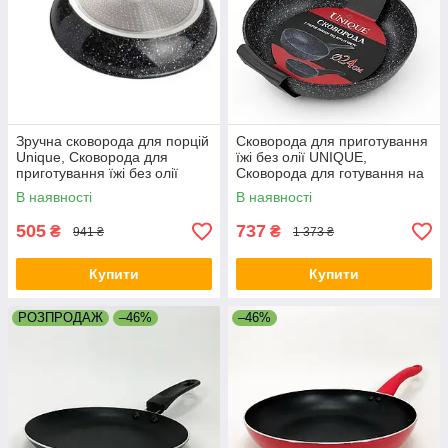
Зручна сковорода для порцій
Сковорода для приготування
Unique, Сковорода для
їжі без олії UNIQUE,
приготування їжі без олії
Сковорода для готування на
якісна гриль DF-76
індукційній плиті PG-70
В наявності
В наявності
505
737
₴
₴
941 ₴
1 373 ₴
Купити
Купити
РОЗПРОДАЖ
–46%
–46%