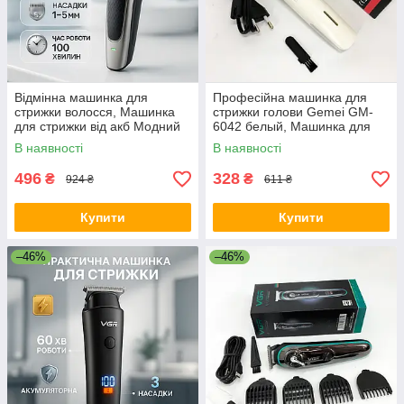
Відмінна машинка для
Професійна машинка для
стрижки волосся, Машинка
стрижки голови Gemei GM-
для стрижки від акб Модний
6042 белый, Машинка для
волосся BK-17
стрижки волосся хороша KJ-
В наявності
В наявності
41
496
328
₴
₴
924 ₴
611 ₴
Купити
Купити
–46%
–46%