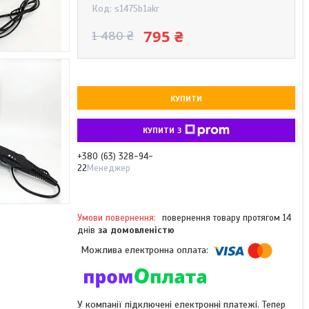
Код:
s1475b1akr
795 ₴
1 480 ₴
КУПИТИ
КУПИТИ З
+380 (63) 328-94-
22
Менеджер
повернення товару протягом 14
днів
за домовленістю
У компанії підключені електронні платежі. Тепер