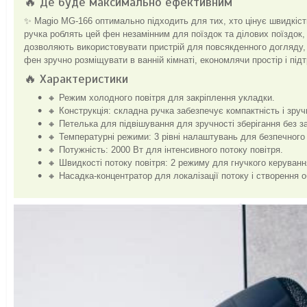
🔥 Де буде максимально ефективним
✨ Magio MG-166 оптимально підходить для тих, хто цінує швидкість 
ручка роблять цей фен незамінним для поїздок та ділових поїздок,
дозволяють використовувати пристрій для повсякденного догляду,
фен зручно розміщувати в ванній кімнаті, економлячи простір і пі
🔥 Характеристики
🔸 Режим холодного повітря для закріплення укладки.
🔸 Конструкція: складна ручка забезпечує компактність і зручн
🔸 Петелька для підвішування для зручності зберігання без з
🔸 Температурні режими: 3 рівні налаштувань для безпечного
🔸 Потужність: 2000 Вт для інтенсивного потоку повітря.
🔸 Швидкості потоку повітря: 2 режиму для гнучкого керуванн
🔸 Насадка-концентратор для локалізації потоку і створення о