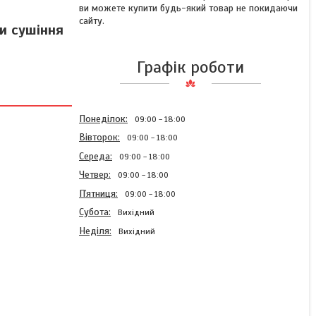
ви можете купити будь-який товар не покидаючи
сайту.
и сушіння
Графік роботи
Понеділок
09:00
18:00
Вівторок
09:00
18:00
Середа
09:00
18:00
Четвер
09:00
18:00
Пʼятниця
09:00
18:00
Субота
Вихідний
Неділя
Вихідний
Хороший фен для дому
MAGIO MG-166 2 кВт, Фен
професійний домашній