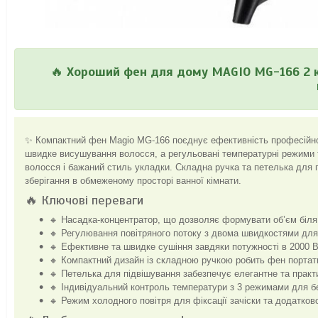
🔥
Хороший фен для дому MAGIO MG-166 2 к
✨ Компактний фен Magio MG-166 поєднує ефективність професійног
швидке висушування волосся, а регульовані температурні режими 
волосся і бажаний стиль укладки. Складна ручка та петелька для
зберігання в обмеженому просторі ванної кімнати.
🔥 Ключові переваги
🔸 Насадка-концентратор, що дозволяє формувати об’єм біля к
🔸 Регулювання повітряного потоку з двома швидкостями для 
🔸 Ефективне та швидке сушіння завдяки потужності в 2000 В
🔸 Компактний дизайн із складною ручкою робить фен портат
🔸 Петелька для підвішування забезпечує елегантне та практ
🔸 Індивідуальний контроль температури з 3 режимами для б
🔸 Режим холодного повітря для фіксації зачіски та додатков