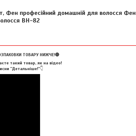
, Фен професійний домашній для волосся Фен
волосся BH-82
ОЗПАКОВКИ ТОВАРУ НИЖЧЕ!🔴
єте такий товар, як на відео!
исни "Детальніше!"
👇