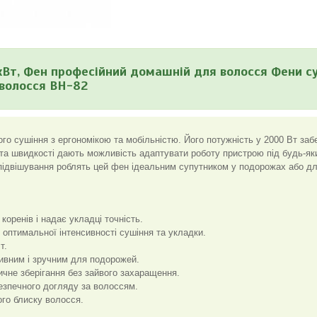
Вт, Фен професійний домашній для волосся Фени с
волосся BH-82
о сушіння з ергономікою та мобільністю. Його потужність у 2000 Вт заб
та швидкості дають можливість адаптувати роботу пристрою під будь-як
 підвішування роблять цей фен ідеальним супутником у подорожах або дл
оренів і надає укладці точність.
оптимальної інтенсивності сушіння та укладки.
т.
ивним і зручним для подорожей.
ичне зберігання без зайвого захаращення.
езпечного догляду за волоссям.
ого блиску волосся.