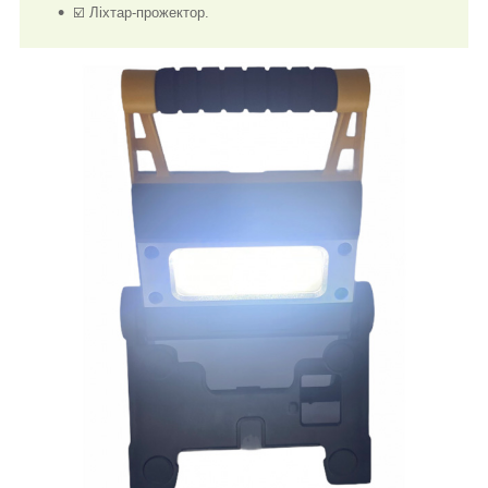
☑️ Ліхтар-прожектор.