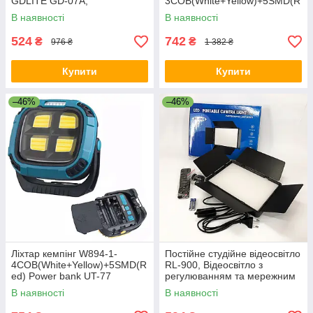
GDLITE GD-07А,
3COB(White+Yellow)+5SMD(R
Портативний ліхтар-зарядка
ed) Power bank YF-32
В наявності
В наявності
для кемпінгу ET-66
524
742
₴
₴
976 ₴
1 382 ₴
Купити
Купити
–46%
–46%
Ліхтар кемпінг W894-1-
Постійне студійне відеосвітло
4COB(White+Yellow)+5SMD(R
RL-900, Відеосвітло з
ed) Power bank UT-77
регулюванням та мережним
адаптером VA-68
В наявності
В наявності