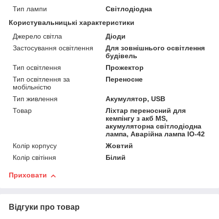
Тип лампи
Світлодіодна
Користувальницькі характеристики
Джерело світла
Діоди
Застосування освітлення
Для зовнішнього освітлення
будівель
Тип освітлення
Прожектор
Тип освітлення за
Переносне
мобільністю
Тип живлення
Акумулятор, USB
Товар
Ліхтар переносний для
кемпінгу з акб MS,
акумуляторна світлодіодна
лампа, Аварійна лампа IO-42
Колір корпусу
Жовтий
Колір світіння
Білий
Приховати
Відгуки про товар