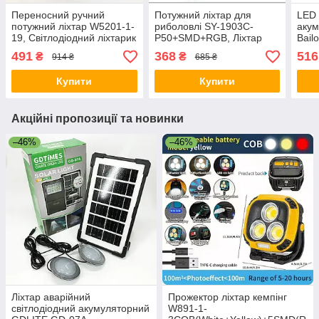
Переносний ручний
Потужний ліхтар для
LED 
потужний ліхтар W5201-1-
риболовлі SY-1903C-
акум
19, Світлодіодний ліхтарик
P50+SMD+RGB, Ліхтар
Bail
Акумуляторний ліхтар RG-
переносний з
P50 
491
368
516
₴
₴
914 ₴
685 ₴
36
світлодіодною лампою LI-
33
74
Купити
Купити
Акційні пропозиції та новинки
–46%
–46%
Ліхтар аварійний
Прожектор ліхтар кемпінг
світлодіодний акумуляторний
W891-1-