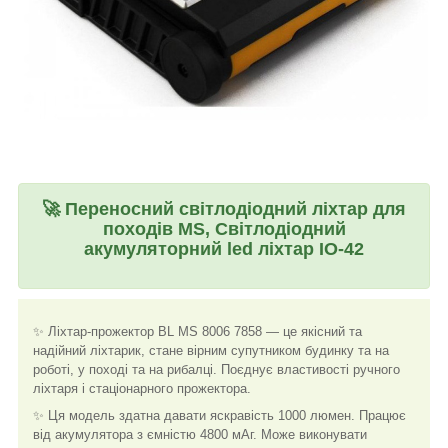
🚀
Переносний світлодіодний ліхтар для
походів MS, Світлодіодний
акумуляторний led ліхтар IO-42
✨ Ліхтар-прожектор BL MS 8006 7858 — це якісний та
надійний ліхтарик, стане вірним супутником будинку та на
роботі, у поході та на рибалці. Поєднує властивості ручного
ліхтаря і стаціонарного прожектора.
✨ Ця модель здатна давати яскравість 1000 люмен. Працює
від акумулятора з ємністю 4800 мАг. Може виконувати