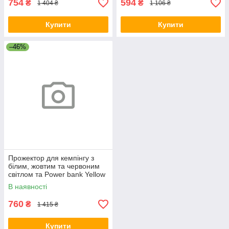
754
594
₴
₴
1 404 ₴
1 106 ₴
Купити
Купити
–46%
Прожектор для кемпінгу з
білим, жовтим та червоним
світлом та Power bank Yellow
MR-67
В наявності
760
₴
1 415 ₴
Купити