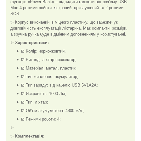
функцію «Power Bank» – підрядити гаджети від роз’єму USB.
Має 4 режими роботи: яскравий, приглушений та 2 режими
SOS.
✨ Корпус виконаний із міцного пластику, що забезпечує
довговічність експлуатації ліхтарика. Має компактні розміри,
а зручна ручка буде відмінним доповненням у користуванні.
✨
Характеристики:
☑️ Колір: чорно-жовтий.
☑️ Вигляд: ліхтар-прожектор;
☑️ Матеріал: метал, пластик;
☑️ Тип живлення: акумулятор;
☑️ Тип заряду: від кабелю USB 5V1A2A;
☑️ Яскравість: 1000 Лм;
☑️ Тип: ліхтар;
☑️ Об’єм акумулятора: 4800 мАг;
☑️ Режими роботи: 4;
✨
✨
Комплектація: