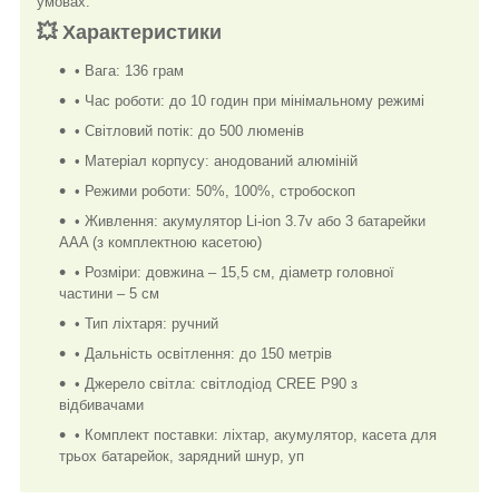
умовах.
💥 Характеристики
• Вага: 136 грам
• Час роботи: до 10 годин при мінімальному режимі
• Світловий потік: до 500 люменів
• Матеріал корпусу: анодований алюміній
• Режими роботи: 50%, 100%, стробоскоп
• Живлення: акумулятор Li-ion 3.7v або 3 батарейки
AAA (з комплектною касетою)
• Розміри: довжина – 15,5 см, діаметр головної
частини – 5 см
• Тип ліхтаря: ручний
• Дальність освітлення: до 150 метрів
• Джерело світла: світлодіод CREE P90 з
відбивачами
• Комплект поставки: ліхтар, акумулятор, касета для
трьох батарейок, зарядний шнур, уп