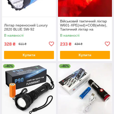
Військовий тактичний ліхтар
Ліхтар переносний Luxury
W601-XPE(red)+COB(white),
2820 BLUE SW-92
Тактичний ліхтар на
акумуляторі з юсб YO-40
В наявності
В наявності
328
233
₴
₴
611 ₴
434 ₴
Купити
Купити
–46%
–46%