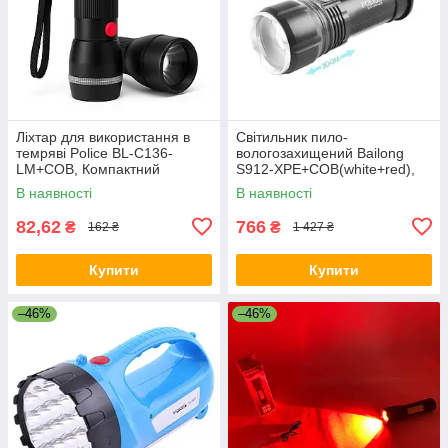
Ліхтар для використання в
Світильник пило-
темряві Police BL-C136-
вологозахищений Bailong
LM+COB, Компактний
S912-XPE+COB(white+red),
портативний ліхтар ZA-15
LED ліхтар потужний на
В наявності
В наявності
вулицю AT-82
82,62
766
₴
₴
162 ₴
1 427 ₴
Купити
Купити
–46%
–46%