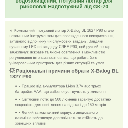
водозахищений, Потужний ліхтар для
риболовлі Надпотужний лід GK-70
🔹 Компактний і потужний ліхтар X-Balog BL 1827 P90 стане
незамінним інструментом для повсякденного використання,
активного відпочинку чи службових завдань. Завдяки
сучасному LED-світлодіоду CREE P90, цей ручний ліхтар
забезпечує яскраве та якісне освітлення з можливістю
регулювання інтенсивності світла, що робить його
універсальним пристроєм для різних ситуацій та умов.
💥 Раціональні причини обрати X-Balog BL
1827 P90
• Працює від акумулятора Li-ion 3.7v або трьох
батарейок AAA, що забезпечує гнучкість у живленні
• Світловий потік до 500 люменів гарантує достатню
яскравість для освітлення на відстані до 150 метрів
• Легкий та компактний корпус з анодованого
алюмінію забезпечує довговічність та стійкість до
зовнішніх впливів