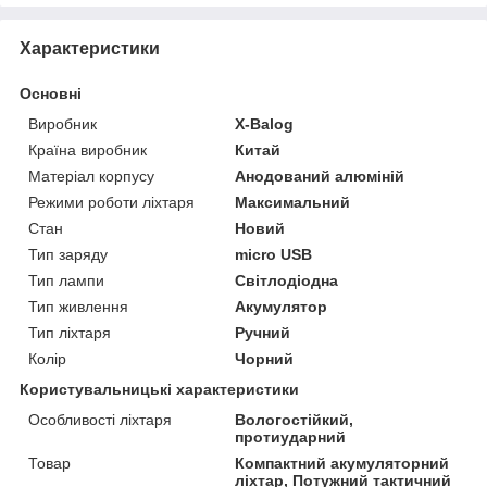
Характеристики
Основні
Виробник
X-Balog
Країна виробник
Китай
Матеріал корпусу
Анодований алюміній
Режими роботи ліхтаря
Максимальний
Стан
Новий
Тип заряду
micro USB
Тип лампи
Світлодіодна
Тип живлення
Акумулятор
Тип ліхтаря
Ручний
Колір
Чорний
Користувальницькі характеристики
Особливості ліхтаря
Вологостійкий,
протиударний
Товар
Компактний акумуляторний
ліхтар, Потужний тактичний