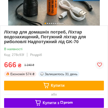
Ліхтар для домашніх потреб, Ліхтар
водозахищений, Потужний ліхтар для
риболовлі Надпотужний лід GK-70
В наявності
Код: 278c93f
Роздріб
666
₴
1 240 ₴
Економія
574 ₴
Залишилось
31 день
Купити
або
Купити з