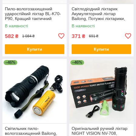
Пило-вологозахищений
Світлодіодний ліхтарик
ударостійкий ліхтар BL-K70-
Акумуляторний ліхтар
P90, Кращий тактичний
Bailong, Потужні ліхтарики,
ліхтар суперяскравий AZ-33
Фірмовий ручний ліхтар RB-
В наявності
В наявності
67
582
371
₴
₴
1 084 ₴
691 ₴
Купити
Купити
–46%
–46%
Світильник пило-
Оригінальний ручний ліхтар
вологозахищений Bailong,
NIGHT VISION NV-708,