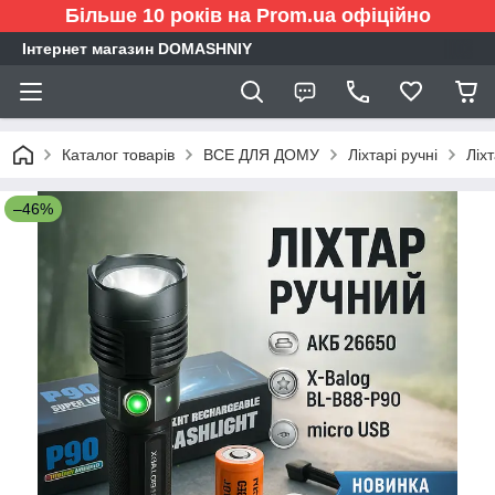
Більше 10 років на Prom.ua офіційно
Інтернет магазин DOMASHNIY
Каталог товарів
ВСЕ ДЛЯ ДОМУ
Ліхтарі ручні
Ліх
–46%