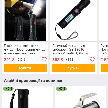
Похідний кемпінговий
Потужний ліхтар для
Ручн
ліхтар, Переносний ліхтар
риболовлі SY-1903C-
Поту
лампа для кемпінгу
P50+SMD+RGB, Ліхтар
рибо
Потужний для риболовлі
переносний з
світ
291
368
2 5
₴
₴
542 ₴
685 ₴
BA-94
світлодіодною лампою LI-
SX-
74
Купити
Купити
Акційні пропозиції та новинки
–49%
–46%