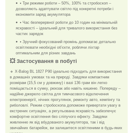
• Три режими роботи – 50%, 100% та стробоскоп –
дозволяють адаптувати світло під конкретні потреби і
економити заряд акумулятора
• Час безперервної роботи до 10 годин на мінімальній
яскравості – ідеальний для тривалого використання без
частих зарядок
• Зручний фокусований промінь допомагає детально
освітлювати необхідні об’єкти, роблячи ліхтар
оптимальним для різних завдань
💥 Застосування в побуті
🔹 X-Balog BL 1827 P90 ідеально підходить для використання
в домашніх умовах та на природі. Завдяки компактним
розмірам (15,5 см у довжину) і вазі 136 грам він легко
поміщається в сумку, рюкзак або навіть кишеню. Попереду –
надійне джерело світла для тимчасового відключення
електроенергії, нічних прогулянок, ремонту авто, кемпінгу та
риболовлі. Режим стробоскопа допоможе привертати увагу в
екстрених ситуаціях, а регульована яскравість забезпечує
комфортне освітлення без сліпучого ефекту. Завдяки
живленню як від вбудованого акумулятора, так і від
звичайних батарейок, ви залишитеся освітленими в будь-яких