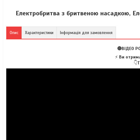
Електробритва з бритвеною насадкою, Еле
Опис
Характеристики
Інформація для замовлення
🔴ВІДЕО Р
⚡
Ви отрима
👇
Т