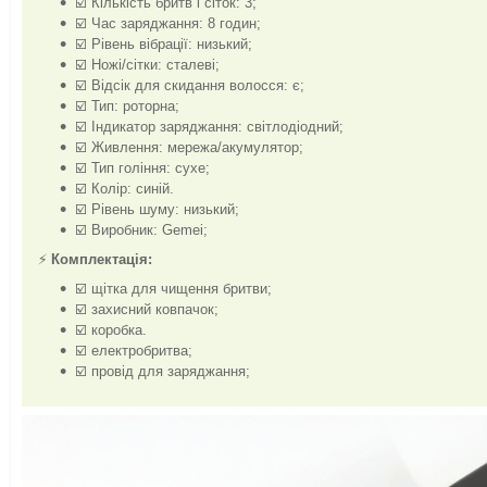
☑️ Кількість бритв і сіток: 3;
☑️ Час заряджання: 8 годин;
☑️ Рівень вібрації: низький;
☑️ Ножі/сітки: сталеві;
☑️ Відсік для скидання волосся: є;
☑️ Тип: роторна;
☑️ Індикатор заряджання: світлодіодний;
☑️ Живлення: мережа/акумулятор;
☑️ Тип гоління: сухе;
☑️ Колір: синій.
☑️ Рівень шуму: низький;
☑️ Виробник: Gemei;
⚡
Комплектація:
☑️ щітка для чищення бритви;
☑️ захисний ковпачок;
☑️ коробка.
☑️ електробритва;
☑️ провід для заряджання;