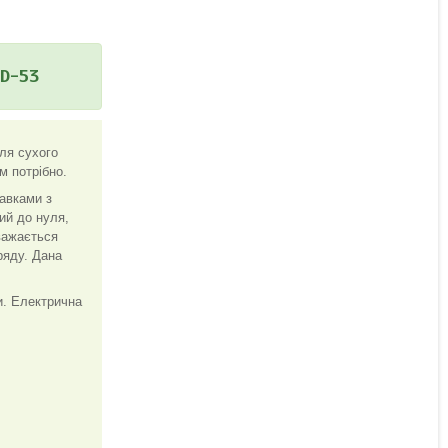
KD-53
ля сухого
м потрібно.
авками з
ний до нуля,
вважається
ряду. Дана
и. Електрична