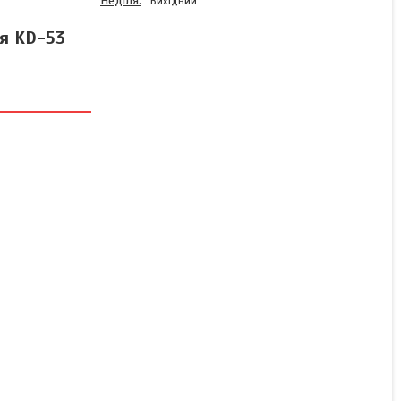
Неділя
Вихідний
ня KD-53
Електробритва з
бритвеною насадкою,
Електробритва для
ідеального гоління для
гоління KD-53
Немає в наявності
820 ₴