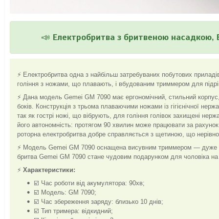
📣
Електробритва з бритвеною насадкою, Е
⚡ Електробритва одна з найбільш затребуваних побутових приладів
гоління з ножами, що плавають, і вбудованим триммером для підрі
⚡ Дана модель Gemei GM 7090 має ергономічний, стильний корпус,
боків. Конструкція з трьома плаваючими ножами із гігієнічної нержа
так як гострі ножі, що вібрують, для гоління голівок захищені не
його автономність: протягом 90 хвилин може працювати за рахунок
роторна електробритва добре справляється з щетиною, що нерівномі
⚡ Модель Gemei GM 7090 оснащена висувним триммером — дуже зр
бритва Gemei GM 7090 стане чудовим подарунком для чоловіка на 
⚡
Характеристики:
☑️ Час роботи від акумулятора: 90хв;
☑️ Модель: GM 7090;
☑️ Час збереження заряду: близько 10 днів;
☑️ Тип тримера: відкидний;