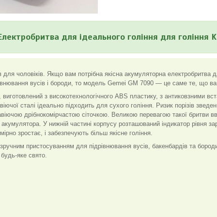
лектробритва для ідеального гоління для гоління 
 для чоловіків. Якщо вам потрібна якісна акумуляторна електробритва д
внювання вусів і бороди, то модель Gemei GM 7090 — це саме те, що ва
 виготовлений з високотехнологічного ABS пластику, з антиковзними вст
віючої сталі ідеально підходить для сухого гоління. Ризик порізів зведе
ржавіючою дрібнокомірчастою сіточкою. Великою перевагою такої бритви 
 акумулятора. У нижній частині корпусу розташований індикатор рівня за
рно зростає, і забезпечують більш якісне гоління.
учним пристосуванням для підрівнювання вусів, бакенбардів та бород
будь-яке свято.