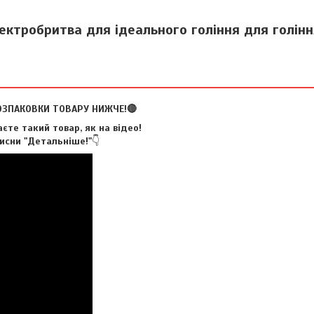
ктробритва для ідеального гоління для голін
ОЗПАКОВКИ ТОВАРУ НИЖЧЕ!🔴
єте такий товар, як на відео!
исни "Детальніше!"
👇