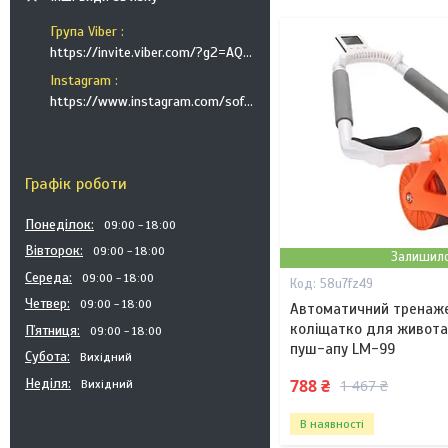
Група Viber
https://invite.viber.com/?g2=AQB9TTXO9EakakisXcuoWDeTdzKtKoAID1GcvWMGy2OHkT6B6XGdC1HAfjh2BQIk
Instagram
https://www.instagram.com/soft_postels/
Графік роботи
Понеділок
09:00
18:00
Вівторок
09:00
18:00
Залишило
Середа
09:00
18:00
58u7fz49
Четвер
09:00
18:00
Автоматичний тренаже
коліщатко для живота
Пʼятниця
09:00
18:00
пуш-апу LM-99
Субота
Вихідний
Неділя
788 ₴
1 467 ₴
Вихідний
В наявності