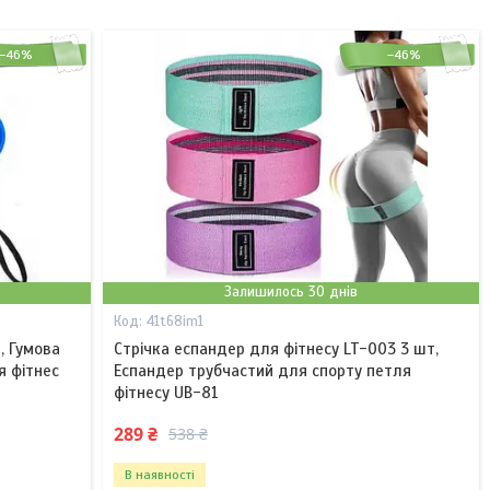
–46%
–46%
Залишилось 30 днів
41t68im1
e, Гумова
Стрічка еспандер для фітнесу LT-003 3 шт,
я фітнес
Еспандер трубчастий для спорту петля
фітнесу UB-81
289 ₴
538 ₴
В наявності