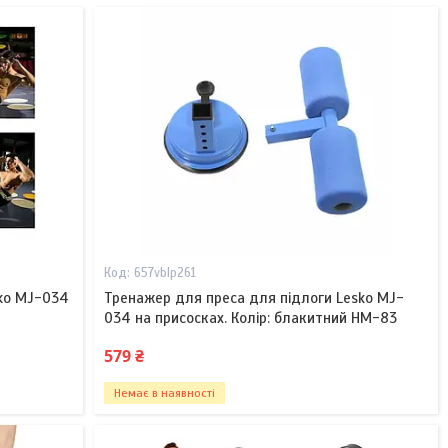
657vblp261
sko MJ-034
Тренажер для преса для підлоги Lesko MJ-
034 на присосках. Колір: блакитний HM-83
579 ₴
Немає в наявності