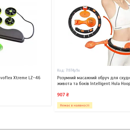
7i974p9x
voflex Xtreme LZ-46
Розумний масажний обруч для схуд
живота та боків Intelligent Hula Hoo
907 ₴
Немає в наявності