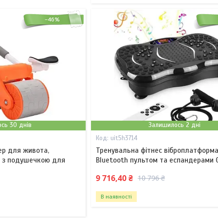
–46%
сь 30 днів
Залишилось 2 дні
uit5h3714
р для живота,
Тренувальна фітнес віброплатформа
 з подушечкою для
Bluetooth пультом та еспандерами 
9 716,40 ₴
10 796 ₴
В наявності