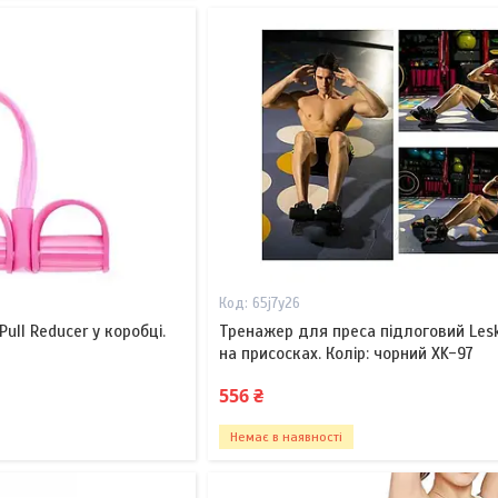
65j7y26
ull Reducer у коробці.
Тренажер для преса підлоговий Le
на присосках. Колір: чорний XK-97
556 ₴
Немає в наявності