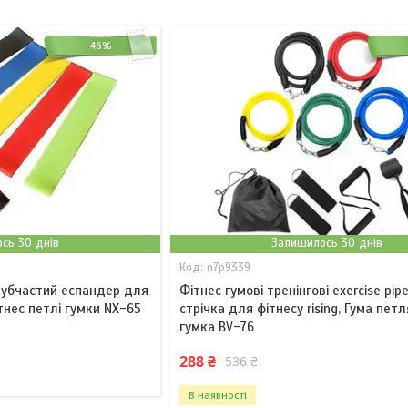
–46%
сь 30 днів
Залишилось 30 днів
n7p9339
рубчастий еспандер для
Фітнес гумові тренінгові exercise pip
тнес петлі гумки NX-65
стрічка для фітнесу rising, Гума петл
гумка BV-76
288 ₴
536 ₴
В наявності