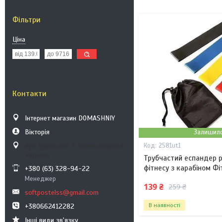
Фільтри
Ціна
Контакти
Інтернет магазин DOMASHNIY
Вікторія
Залишило
вул Курчатова 7, Хмельницький,
2581ut1
Україна
Трубчастий еспандер 
фітнесу з карабіном Фі
+380 (63) 328-94-22
Менеджер
139 ₴
259 ₴
softpostelss@gmail.com
В наявності
+380662412282
Інші види зв'язку