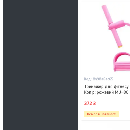
8y98a6ac65
Тренажер для фітнесу P
Колір: рожевий MU-80
372 ₴
Немає в наявності