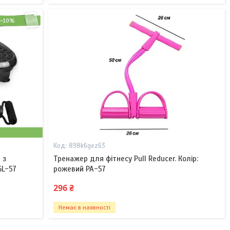
–10%
898k6gez63
 з
Тренажер для фітнесу Pull Reducer. Колір:
GL-57
рожевий PA-57
296 ₴
Немає в наявності