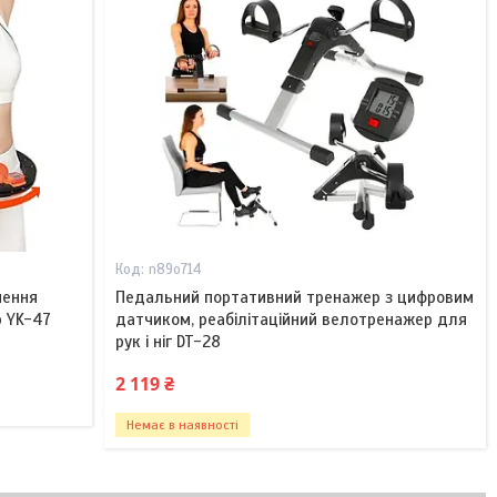
n89o714
нення
Педальний портативний тренажер з цифровим
p YK-47
датчиком, реабілітаційний велотренажер для
рук і ніг DT-28
2 119 ₴
Немає в наявності