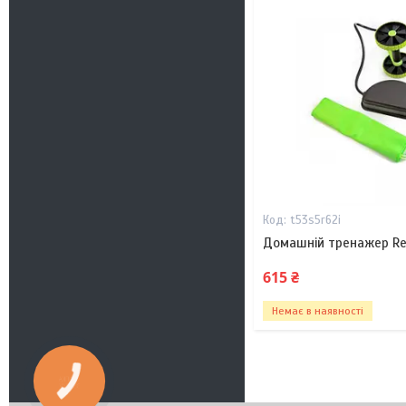
t53s5r62i
Домашній тренажер Re
615 ₴
Немає в наявності