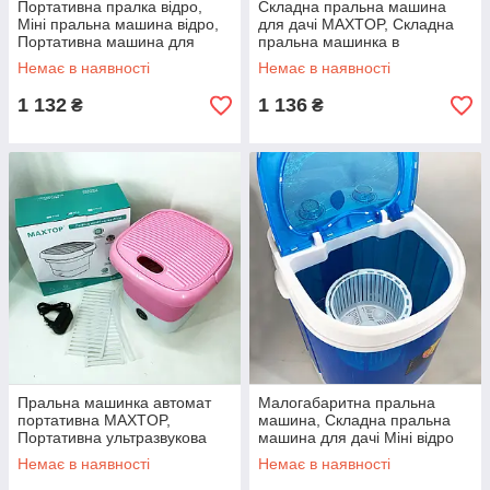
Портативна пралка відро,
Складна пральна машина
Міні пральна машина відро,
для дачі MAXTOP, Складна
Портативна машина для
пральна машинка в
прання CS-79
приватний будинок FN-41
Немає в наявності
Немає в наявності
1 132
1 136
₴
₴
Пральна машинка автомат
Малогабаритна пральна
портативна MAXTOP,
машина, Складна пральна
Портативна ультразвукова
машина для дачі Міні відро
пральна машина PO-78
ZH-22
Немає в наявності
Немає в наявності