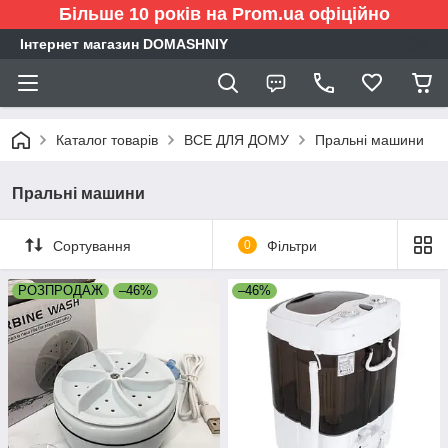
Більше 10 років на Prom.ua офіційно
Інтернет магазин DOMASHNIY
Каталог товарів
ВСЕ ДЛЯ ДОМУ
Пральні машини
Пральні машини
Сортування
0
Фільтри
РОЗПРОДАЖ
–46%
–46%