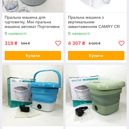
Пральна машина для
Пральна машина з
гуртожитку, Міні пральна
вертикальним
машина автомат Портативна
завантаженням CAMRY CR
ультразвукова DW-29
8054 портативна переносна
В наявності
В наявності
пралка до 3кг RY-65
319
4 307
₴
₴
594 ₴
8 020 ₴
Купити
Купити