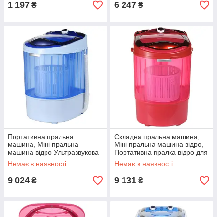
1 197
6 247
₴
₴
Портативна пральна
Складна пральна машина,
машина, Міні пральна
Міні пральна машина відро,
машина відро Ультразвукова
Портативна пралка відро для
PY-40
дачі RH-83
Немає в наявності
Немає в наявності
9 024
9 131
₴
₴