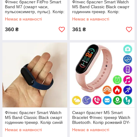
Фітнес браслет FitPro Smart
Фітнес браслет Smart Watch
Band M7 (смарт часи,
M5 Band Classic Black смарт
пульсоксиметр, пульс). Колір:
годинник-трекер. Колір:
чорний ZO-16
чорний KG-30
Немає в наявності
Немає в наявності
360
361
₴
₴
Фітнес браслет Smart Watch
Смарт браслет M5 Smart
M5 Band Classic Black смарт
Bracelet Фітнес трекер Watch
годинник-трекер. Колір синій
Bluetooth. Колір рожевий DY-
QL-12
63
Немає в наявності
Немає в наявності