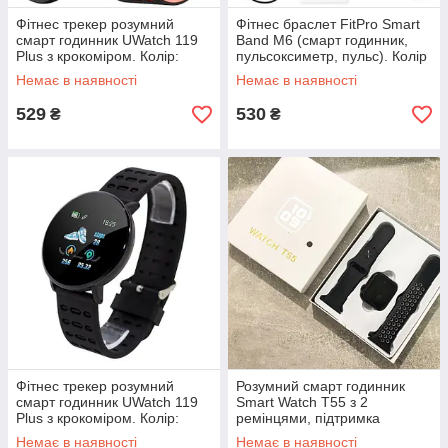
Фітнес трекер розумний
Фітнес браслет FitPro Smart
смарт годинник UWatch 119
Band M6 (смарт годинник,
Plus з крокоміром. Колір:
пульсоксиметр, пульс). Колір
червоний BL-67
синій WU-79
Немає в наявності
Немає в наявності
529
530
₴
₴
Фітнес трекер розумний
Розумний смарт годинник
смарт годинник UWatch 119
Smart Watch T55 з 2
Plus з крокоміром. Колір:
ремінцями, підтримка
чорний PH-75
дзвінків, спортивні режими,
Немає в наявності
Немає в наявності