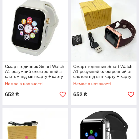
Смарт-годинник Smart Watch
Смарт-годинник Smart Watch
A1 розумний електронний зі
A1 розумний електронний зі
слотом під sim-карту + карту
слотом під sim-карту + карту
пам'яті micro-sd. Колір: білий
пам'яті micro-sd. Колір:
Немає в наявності
Немає в наявності
QE-86
золотий ZE-93
652
652
₴
₴