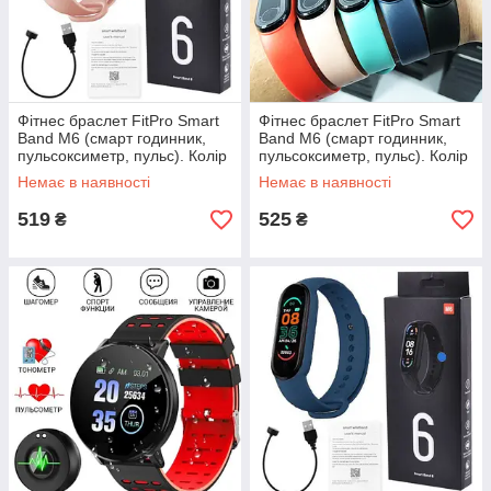
Фітнес браслет FitPro Smart
Фітнес браслет FitPro Smart
Band M6 (смарт годинник,
Band M6 (смарт годинник,
пульсоксиметр, пульс). Колір
пульсоксиметр, пульс). Колір
рожевий OI-45
зелений KR-34
Немає в наявності
Немає в наявності
519
525
₴
₴