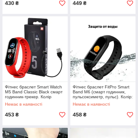
430
449
₴
₴
Фітнес браслет Smart Watch
Фітнес браслет FitPro Smart
M5 Band Classic Black смарт
Band M6 (смарт годинник,
годинник-трекер. Колір
пульсоксиметр, пульс). Колір:
червоний TD-74
чорний XD-13
Немає в наявності
Немає в наявності
453
458
₴
₴