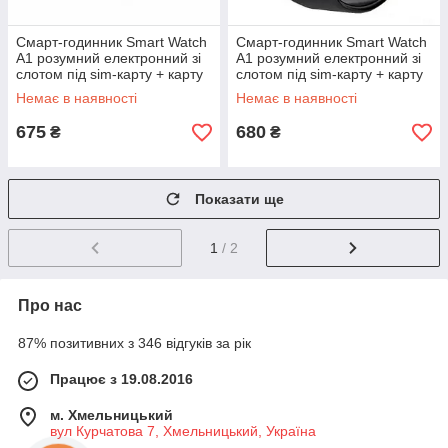
Смарт-годинник Smart Watch
Смарт-годинник Smart Watch
A1 розумний електронний зі
A1 розумний електронний зі
слотом під sim-карту + карту
слотом під sim-карту + карту
пам'яті micro-sd. Колір:
пам'яті micro-sd. Колір:
Немає в наявності
Немає в наявності
червоний MF-29
чорний KH-43
675
680
₴
₴
Показати ще
1
/ 2
Про нас
87% позитивних з 346 відгуків за рік
Працює з 19.08.2016
м. Хмельницький
вул Курчатова 7, Хмельницький, Україна