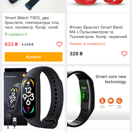
Smart Watch T80S, два
браслети, температура тіла,
тиск, оксиметр. Колір: синій
Фітнес Браслет Smart Band
QW-38
M4 з Пульсометром та
В наявності
Тонометром. Колір: червоний
VP-32
633
Немає в наявності
₴
1 179 ₴
328
₴
Купити