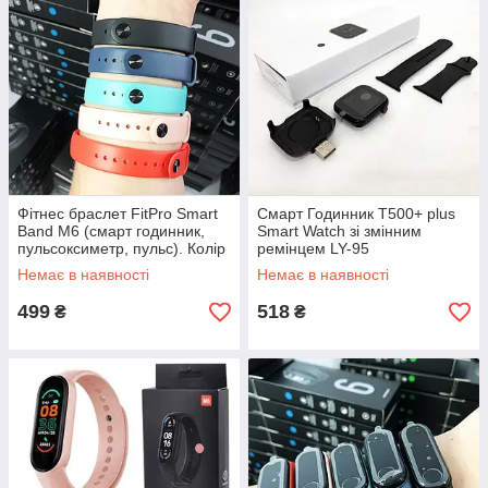
Фітнес браслет FitPro Smart
Смарт Годинник T500+ plus
Band M6 (смарт годинник,
Smart Watch зі змінним
пульсоксиметр, пульс). Колір
ремінцем LY-95
червоний AF-49
Немає в наявності
Немає в наявності
499
518
₴
₴