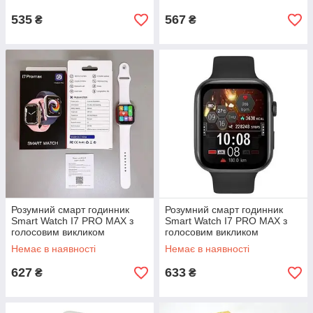
вологозахист ip 67 IL-87
535
567
₴
₴
Розумний смарт годинник
Розумний смарт годинник
Smart Watch I7 PRO MAX з
Smart Watch I7 PRO MAX з
голосовим викликом
голосовим викликом
тонометр пульсометр
тонометр пульсометр
Немає в наявності
Немає в наявності
оксиметр. Колір: білий FP-36
оксиметр. Колір: чорний DG-
34
627
633
₴
₴