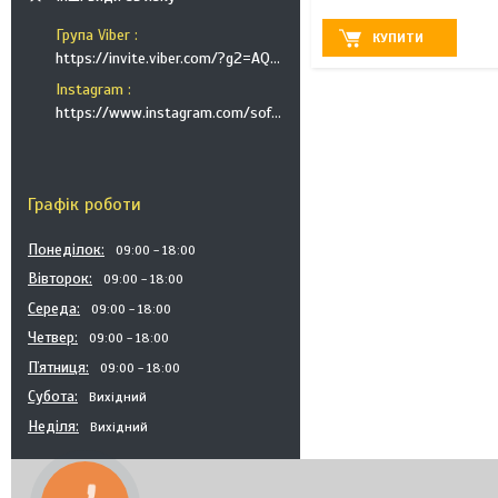
Група Viber
КУПИТИ
https://invite.viber.com/?g2=AQB9TTXO9EakakisXcuoWDeTdzKtKoAID1GcvWMGy2OHkT6B6XGdC1HAfjh2BQIk
Instagram
https://www.instagram.com/soft_postels/
Графік роботи
Понеділок
09:00
18:00
Вівторок
09:00
18:00
Середа
09:00
18:00
Четвер
09:00
18:00
Пʼятниця
09:00
18:00
Субота
Вихідний
Неділя
Вихідний