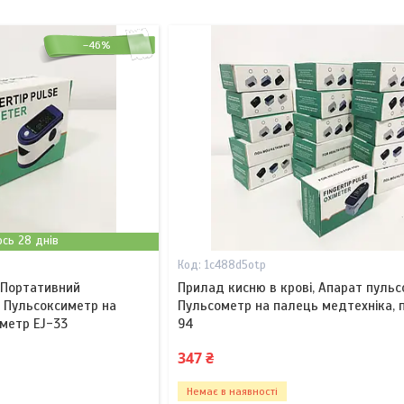
–46%
сь 28 днів
1c488d5otp
 Портативний
Прилад кисню в крові, Апарат пульс
, Пульсоксиметр на
Пульсометр на палець медтехніка, 
метр EJ-33
94
347 ₴
Немає в наявності