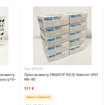
q85953d
оксиметр,
Пульсоксиметр FINGERTIP PULSE Oximeter SP07
пульсу FO-
MA-80
511 ₴
Немає в наявності