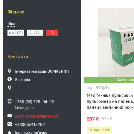
Фільтри
Ціна
Контакти
Інтернет магазин DOMASHNIY
Вікторія
Залишило
вул Курчатова 7, Хмельницький,
897g26o
Україна
Медтехніка пульсокси
пульсометр на палець
+380 (63) 328-94-22
палець медичний окси
Менеджер
softpostelss@gmail.com
287 ₴
534 ₴
+380662412282
В наявності
Інші види зв'язку