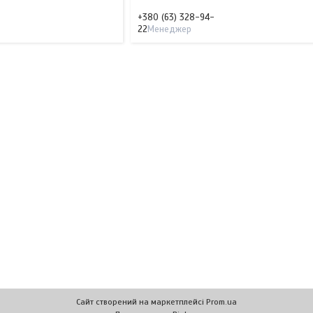
+380 (63) 328-94-
22
Менеджер
Сайт створений на маркетплейсі
Prom.ua