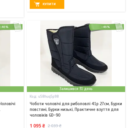
КУПИТИ
–46%
–46%
Залишився 31 день
u58huq5p98
Чоловічі
Чоботи чоловічі для риболовлі 41р 27см, Бурки
1
повстяні, Бурки низькі, Практичне взуття для
чоловіків GD-90
1 095 ₴
2 039 ₴