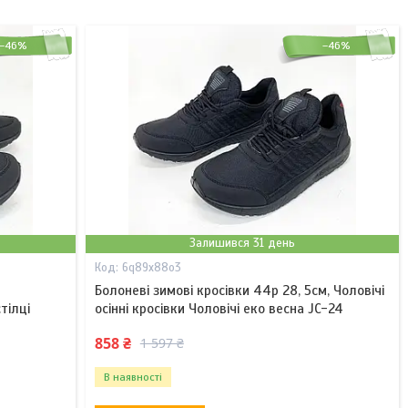
–46%
–46%
Залишився 31 день
6q89x88o3
Болоневі зимові кросівки 44р 28, 5см, Чоловічі
тілці
осінні кросівки Чоловічі еко весна JC-24
858 ₴
1 597 ₴
В наявності