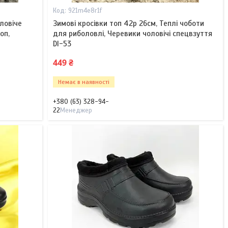
921m4e8r1f
оловіче
Зимові кросівки топ 42р 26см, Теплі чоботи
оп,
для риболовлі, Черевики чоловічі спецвзуття
DI-53
449 ₴
Немає в наявності
+380 (63) 328-94-
22
Менеджер