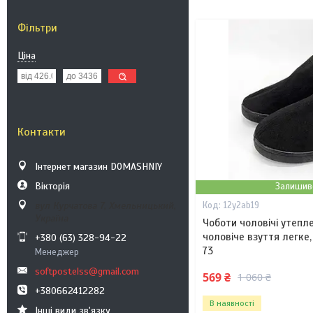
Фільтри
Ціна
Контакти
Інтернет магазин DOMASHNIY
Вікторія
Залишив
вул Курчатова 7, Хмельницький,
12y2ab19
Україна
Чоботи чоловічі утепле
чоловіче взуття легке,
+380 (63) 328-94-22
73
Менеджер
softpostelss@gmail.com
569 ₴
1 060 ₴
+380662412282
В наявності
Інші види зв'язку