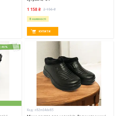
1 158 ₴
2 156 ₴
В наявності
КУПИТИ
–46%
n92m14de83