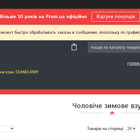
Більше 10 років на Prom.ua офіційно
Відгуки покупців
 может быстро обрабатывать заказы и сообщения, поскольку по график
ГОЛОВ
 магазин DOMASHNIY
Чоловіче зимове вз