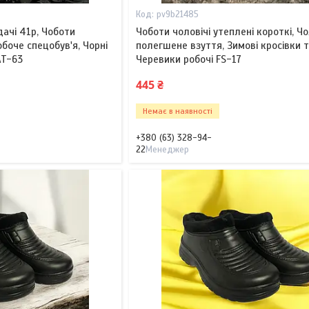
pv9b21485
дачі 41р, Чоботи
Чоботи чоловічі утеплені короткі, Ч
обоче спецобув'я, Чорні
полегшене взуття, Зимові кросівки т
AT-63
Черевики робочі FS-17
445 ₴
Немає в наявності
+380 (63) 328-94-
22
Менеджер