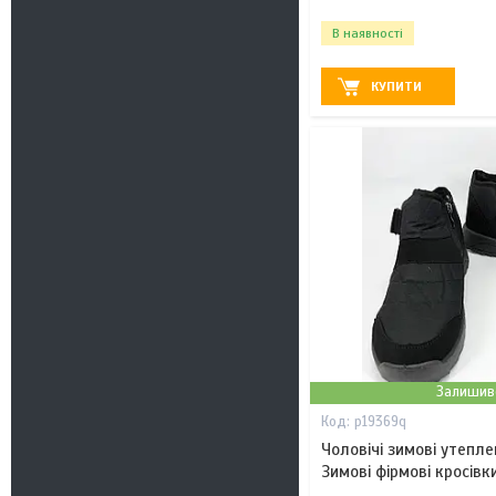
В наявності
КУПИТИ
Залишив
p19369q
Чоловічі зимові утеплен
Зимові фірмові кросівк