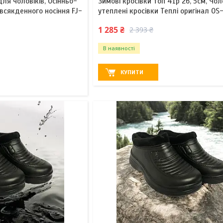
ля чоловіків, Осінньо-
Зимові кросівки топ 41р 26, 5см, Чол
овсякденного носіння FJ-
утеплені кросівки Теплі оригінал OS
1 285 ₴
2 393 ₴
В наявності
КУПИТИ