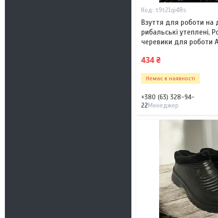
t9t21qi48s
Взуття для роботи на 
рибальські утеплені, Р
черевики для роботи 
434 ₴
Немає в наявності
+380 (63) 328-94-
22
Менеджер