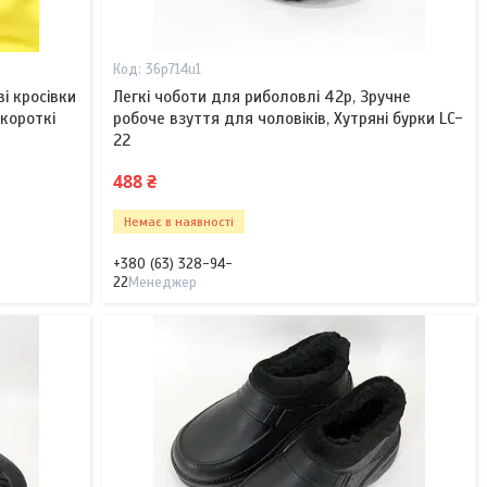
36p714u1
ві кросівки
Легкі чоботи для риболовлі 42р, Зручне
 короткі
робоче взуття для чоловіків, Хутряні бурки LC-
22
488 ₴
Немає в наявності
+380 (63) 328-94-
22
Менеджер