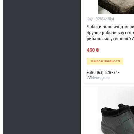
92b14p8k4
Чоботи чоловічі для р
Зручне робоче взуття 
рибальські утеплені Y
460 ₴
Немає в наявності
+380 (63) 328-94-
22
Менеджер