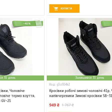
КУПИТИ
–46%
ся 31 день
Залишився 31 день
g5z914k2
сівки, Чоловіче
Кросівки робочі зимові чоловічі 41р, 
ловіче термо взуття,
напівчеревики Зимові кросівки SB-3
і GV-21
949 ₴
1 767 ₴