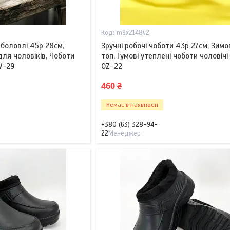
m9x2148v2
иболовлі 45р 28см,
Зручні робочі чоботи 43р 27см, Зимо
для чоловіків, Чоботи
топ, Гумові утеплені чоботи чоловічі
W-29
OZ-22
460 ₴
Немає в наявності
+380 (63) 328-94-
22
Менеджер