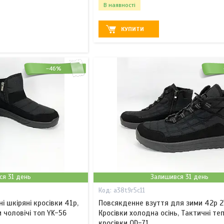
В наявності
КУПИТИ
–46%
ся 31 день
Залишився 31 день
a38t9r5c11
і шкіряні кросівки 41р,
Повсякденне взуття для зими 42р 2
и чоловічі топ YK-56
Кросівки холодна осінь, Тактичні тепл
кросівки OD-71