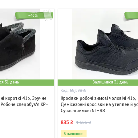
–46%
ся 31 день
Залишився 31 день
68jb98v8
ні короткі 41р, Зручне
Кросівки робочі зимові чоловічі 41р,
 Робоче спецобув'я KP-
Демісезонні кросівки на утепленій ус
Сучасні зимові NT-88
835 ₴
1 555 ₴
В наявності