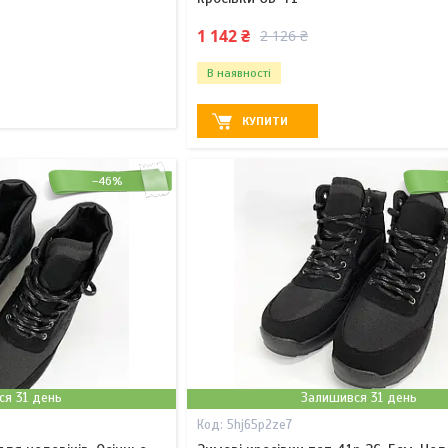
1 142 ₴
2 126 ₴
В наявності
КУПИТИ
–46%
ся 31 день
Залишився 31 день
5hj65p2ze7