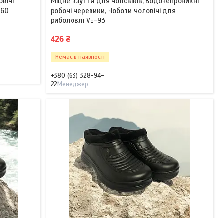
овічі
Міцне взуття для чоловіків, Водонепроникні
-60
робочі черевики, Чоботи чоловічі для
риболовлі VE-93
426 ₴
Немає в наявності
+380 (63) 328-94-
22
Менеджер