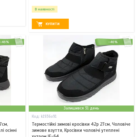
В наявності
КУПИТИ
–46%
–46%
Залишився 31 день
k1936o91
7см,
Термостійкі зимові кросівки 42р 27см, Чоловіче
і осінні
зимове взуття, Кросівки чоловічі утеплені
хутром IE-64