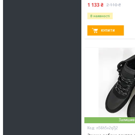
1 133 ₴
2 110 ₴
В наявності
КУПИТИ
Залишив
n56h5v2q7j2