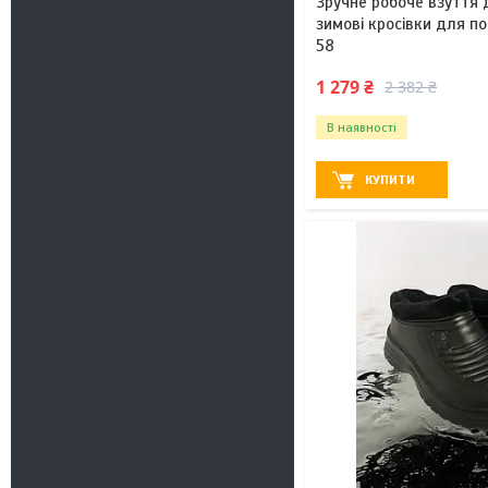
Зручне робоче взуття д
зимові кросівки для п
58
1 279 ₴
2 382 ₴
В наявності
КУПИТИ