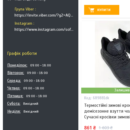
Група Viber
КУПИТИ
https://invite.viber.com/?g2=AQB9TTXO9EakakisXcuoWDeTdzKtKoAID1GcvWMGy2OHkT6B6XGdC1HAfjh2BQIk
Instagram
https://www.instagram.com/soft_postels/
Графік роботи
Понеділок
09:00
18:00
Вівторок
09:00
18:00
Середа
09:00
18:00
Четвер
09:00
18:00
Залишив
Пʼятниця
09:00
18:00
689881dk
Субота
Вихідний
Термостійкі зимові кро
демісезонне взуття чо
Неділя
Вихідний
Сучасні кросівки зимов
861 ₴
1 603 ₴