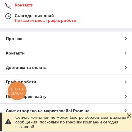
Контакти
Сьогодні вихідний
Показати весь графік роботи
Про нас
Контакти
Доставка та оплата
Графік роботи
КНОПКА
ЗВ'ЯЗКУ
Повна версія сайту
Сайт створено на маркетплейсі
Prom.ua
Сейчас компания не может быстро обрабатывать заказы и
сообщения, поскольку по графику компании сегодня
Політика конфіденційності
выходной.