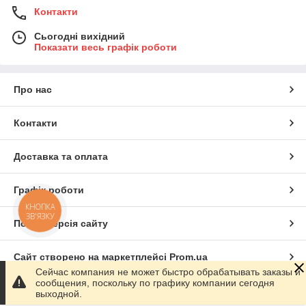
Контакти
Сьогодні вихідний
Показати весь графік роботи
Про нас
Контакти
Доставка та оплата
Графік роботи
КНОПКА
ЗВ'ЯЗКУ
Повна версія сайту
Сайт створено на маркетплейсі
Prom.ua
Сейчас компания не может быстро обрабатывать заказы и
сообщения, поскольку по графику компании сегодня
Політика конфіденційності
выходной.