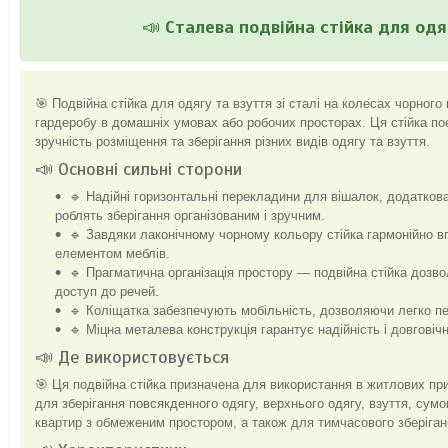
📣
Сталева подвійна стійка для одя
🎯 Подвійна стійка для одягу та взуття зі сталі на колесах чорног
гардеробу в домашніх умовах або робочих просторах. Ця стійка поє
зручність розміщення та зберігання різних видів одягу та взуття.
📣 Основні сильні сторони
🔹 Надійні горизонтальні перекладини для вішалок, додатков
роблять зберігання організованим і зручним.
🔹 Завдяки лаконічному чорному кольору стійка гармонійно в
елементом меблів.
🔹 Прагматична організація простору — подвійна стійка дозв
доступ до речей.
🔹 Коліщатка забезпечують мобільність, дозволяючи легко пер
🔹 Міцна металева конструкція гарантує надійність і довговіч
📣 Де використовується
🎯 Ця подвійна стійка призначена для використання в житлових при
для зберігання повсякденного одягу, верхнього одягу, взуття, сумо
квартир з обмеженим простором, а також для тимчасового зберіганн