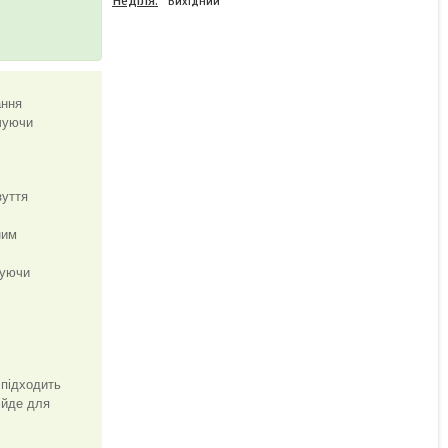
Неділя
Вихідний
Сталева подвійна стійка
ання
для одягу та взуття на
ечуючи
коліщатках чорного
кольору XE-33
зуття
Немає в наявності
ним
1 302 ₴
щуючи
 підходить
ійде для