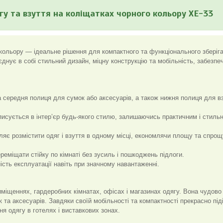
гу та взуття на коліщатках чорного кольору XE-33
о кольору — ідеальне рішення для компактного та функціонального зберіг
днує в собі стильний дизайн, міцну конструкцію та мобільність, забезп
а середня полиця для сумок або аксесуарів, а також нижня полиця для в
писується в інтер’єр будь-якого стилю, залишаючись практичним і стиль
оляє розмістити одяг і взуття в одному місці, економлячи площу та спро
еміщати стійку по кімнаті без зусиль і пошкоджень підлоги.
ність експлуатації навіть при значному навантаженні.
міщеннях, гардеробних кімнатах, офісах і магазинах одягу. Вона чудово
к та аксесуарів. Завдяки своїй мобільності та компактності прекрасно під
я одягу в готелях і виставкових зонах.