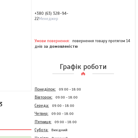
+380 (63) 328-94-
22
Менеджер
повернення товару протягом 14
днів
за домовленістю
Графік роботи
Понеділок
09:00
18:00
Вівторок
09:00
18:00
3
Середа
09:00
18:00
Четвер
09:00
18:00
Пʼятниця
09:00
18:00
Субота
Вихідний