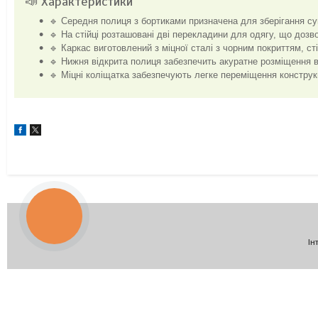
📣 Характеристики
🔹 Середня полиця з бортиками призначена для зберігання с
🔹 На стійці розташовані дві перекладини для одягу, що дозв
🔹 Каркас виготовлений з міцної сталі з чорним покриттям, с
🔹 Нижня відкрита полиця забезпечить акуратне розміщення в
🔹 Міцні коліщатка забезпечують легке переміщення конструк
КНОПКА
ЗВ'ЯЗКУ