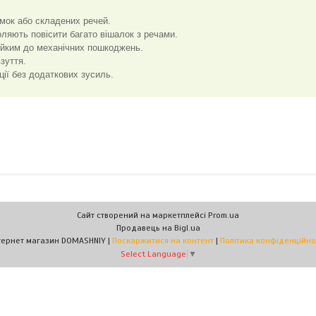
умок або складених речей.
оляють повісити багато вішалок з речами.
тійким до механічних пошкоджень.
зуття.
ції без додаткових зусиль.
Сайт створений на маркетплейсі
Prom.ua
Продавець на Bigl.ua
Інтернет магазин DOMASHNIY |
Поскаржитися на контент
|
Політика конфіденційно
Select Language
▼