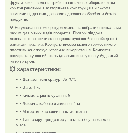
фрукти, овочі, зелень, гриби і навіть м’ясо, зберігаючи всі
корисні речовини. Багаторівнева конструкція з кількома
знімними піддонами дозволяє одночасно обробляти безліч
продуктів.
💎 Регулювання температури дозволяє вибрати оптимальний
режим для різних видів продуктів. Прозорі піддони
дозволяють стежити за процесом сушіння без необхідності
вимикати пристрій. Корпус із високоякісного термостійкого
пластику забезпечує безпечне використання. Компактні
розміри та сучасний стиль ідеально впишуться у будь-який
інтер’єр кухні.
💥
Характеристики:
• Діапазон температур: 35-70°C
• Вага: 4 кг.
• Кількість рівнів сушіння: 5
• Довжина кабелю живлення: 1 м
• Матеріал: харчовий пластик, метал
• Тип товару: дегідратор для м’яса / сушарка для
м’яса