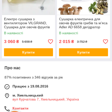
Електро сушарка з
Сушарка електрична для
вентилятором VILGRAND,
овочів фруктів грибів та м'яса
Сушарка для овочів фруктів
Adler AD 6658 дегідратор
м'яса для фруктів LK-73
550Вт KJ-86
В наявності
В наявності
3 060
2 015
₴
₴
5 698 ₴
3 752 ₴
Купити
Купити
Про нас
87% позитивних з 346 відгуків за рік
Працює з 19.08.2016
м. Хмельницький
вул Курчатова 7, Хмельницький, Україна
Контакти