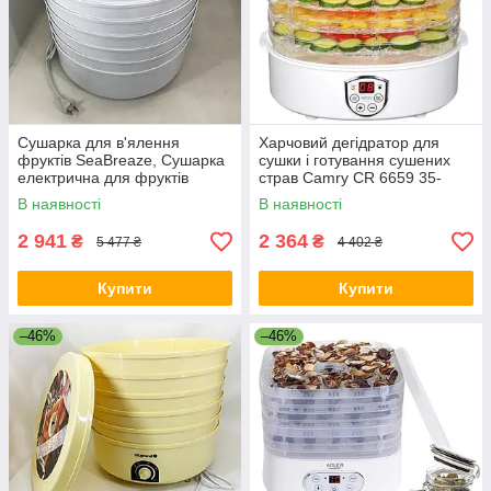
Сушарка для в'ялення
Харчовий дегідратор для
фруктів SeaBreaze, Сушарка
сушки і готування сушених
електрична для фруктів
страв Camry CR 6659 35-
Електронна грибів OX-84
70°C 240Вт CT-84
В наявності
В наявності
2 941
2 364
₴
₴
5 477 ₴
4 402 ₴
Купити
Купити
–46%
–46%