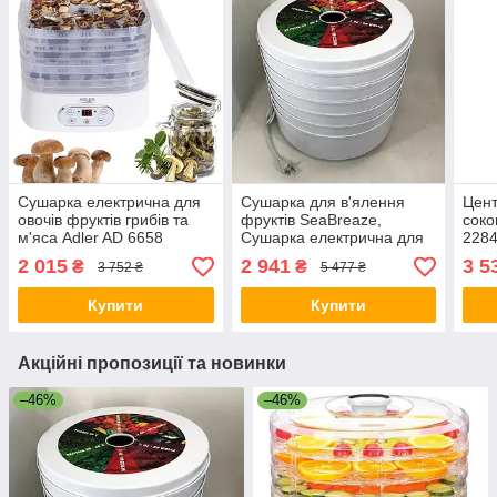
Сушарка електрична для
Сушарка для в'ялення
Цен
овочів фруктів грибів та
фруктів SeaBreaze,
соко
м'яса Adler AD 6658
Сушарка електрична для
2284
дегідратор 550Вт KJ-86
фруктів Електронна грибів
нерж
2 015
2 941
3 5
₴
₴
3 752 ₴
5 477 ₴
OX-84
швид
овоч
Купити
Купити
Акційні пропозиції та новинки
–46%
–46%