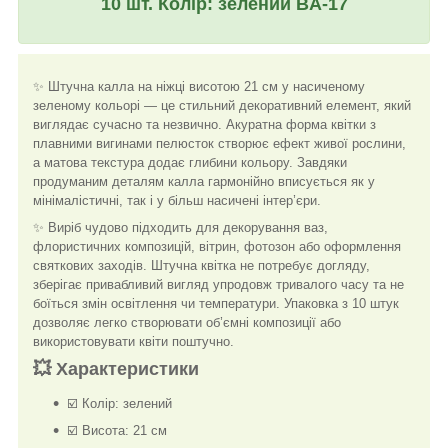
10 шт. Колір: зелений BA-17
✨ Штучна калла на ніжці висотою 21 см у насиченому
зеленому кольорі — це стильний декоративний елемент, який
виглядає сучасно та незвично. Акуратна форма квітки з
плавними вигинами пелюсток створює ефект живої рослини,
а матова текстура додає глибини кольору. Завдяки
продуманим деталям калла гармонійно вписується як у
мінімалістичні, так і у більш насичені інтер’єри.
✨ Виріб чудово підходить для декорування ваз,
флористичних композицій, вітрин, фотозон або оформлення
святкових заходів. Штучна квітка не потребує догляду,
зберігає привабливий вигляд упродовж тривалого часу та не
боїться змін освітлення чи температури. Упаковка з 10 штук
дозволяє легко створювати об’ємні композиції або
використовувати квіти поштучно.
💥 Характеристики
☑️ Колір: зелений
☑️ Висота: 21 см