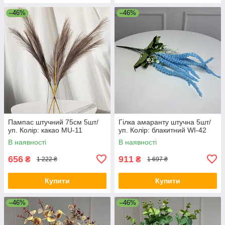
–46%
–46%
Пампас штучний 75см 5шт/
Гілка амаранту штучна 5шт/
уп. Колір: какао MU-11
уп. Колір: блакитний WI-42
В наявності
В наявності
656
911
₴
₴
1 222 ₴
1 697 ₴
Купити
Купити
–46%
–46%