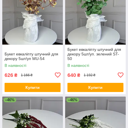
Букет евкаліпту штучний для
Букет евкаліпту штучний для
декору 5шт/уп. зелений ST-
декору 5шт/уп MU-54
50
В наявності
В наявності
626
640
₴
₴
1 166 ₴
1 192 ₴
Купити
Купити
–46%
–46%