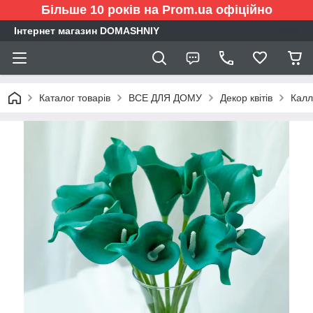
Більше 10 років на Prom.ua офіційно
Інтернет магазин DOMASHNIY
Каталог товарів
ВСЕ ДЛЯ ДОМУ
Декор квітів
Калл