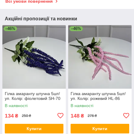
Всі умови повернення
Акційні пропозиції та новинки
–46%
–46%
Гілка амаранту штучна 5шт/
Гілка амаранту штучна 5шт/
уп. Колір: фіолетовий SH-70
уп. Колір: рожевий HL-86
В наявності
В наявності
134
148
₴
₴
250 ₴
276 ₴
Купити
Купити