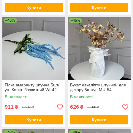
Купити
Купити
–46%
–46%
Гілка амаранту штучна 5шт/
Букет евкаліпту штучний для
уп. Колір: блакитний WI-42
декору 5шт/уп MU-54
В наявності
В наявності
911
626
₴
₴
1 697 ₴
1 166 ₴
Купити
Купити
–46%
–46%