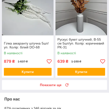
Рускус букет штучний, В-55
Гілка амаранту штучна 5шт/
см 5шт/уп. Колір: коричневий
уп. Колір: білий DO-68
PK-31
В наявності
В наявності
879
639
₴
₴
1 637 ₴
1 190 ₴
Купити
Купити
Показати ще
Про нас
87% позитивних з 346 відгуків за рік