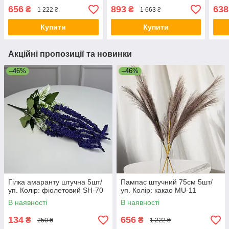
656
893
638
₴
₴
1 222 ₴
1 663 ₴
Купити
Купити
Акційні пропозиції та новинки
–46%
–46%
Гілка амаранту штучна 5шт/
Пампас штучний 75см 5шт/
уп. Колір: фіолетовий SH-70
уп. Колір: какао MU-11
В наявності
В наявності
134
656
₴
₴
250 ₴
1 222 ₴