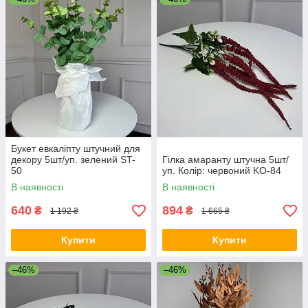
Букет евкаліпту штучний для
декору 5шт/уп. зелений ST-
Гілка амаранту штучна 5шт/
50
уп. Колір: червоний KO-84
В наявності
В наявності
640
894
₴
₴
1 192 ₴
1 665 ₴
Купити
Купити
–46%
–46%