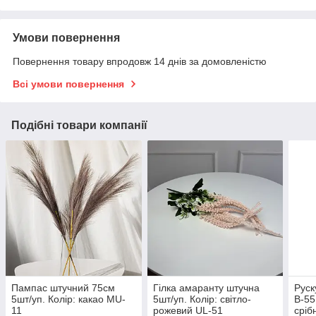
Умови повернення
Повернення товару впродовж 14 днів за домовленістю
Всі умови повернення
Подібні товари компанії
Пампас штучний 75см
Гілка амаранту штучна
Руск
5шт/уп. Колір: какао MU-
5шт/уп. Колір: світло-
В-55
11
рожевий UL-51
сріб