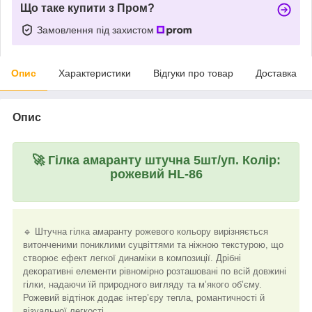
Що таке купити з Пром?
Замовлення під захистом
Опис
Характеристики
Відгуки про товар
Доставка
Опис
🚀
Гілка амаранту штучна 5шт/уп. Колір:
рожевий HL-86
🔹 Штучна гілка амаранту рожевого кольору вирізняється
витонченими пониклими суцвіттями та ніжною текстурою, що
створює ефект легкої динаміки в композиції. Дрібні
декоративні елементи рівномірно розташовані по всій довжині
гілки, надаючи їй природного вигляду та м’якого об’єму.
Рожевий відтінок додає інтер’єру тепла, романтичності й
візуальної легкості.