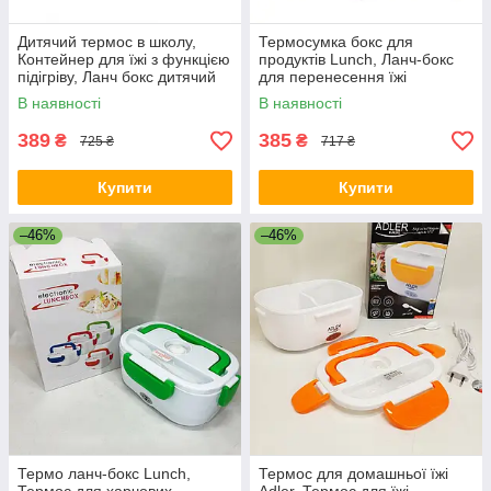
Дитячий термос в школу,
Термосумка бокс для
Контейнер для їжі з функцією
продуктів Lunch, Ланч-бокс
підігріву, Ланч бокс дитячий
для перенесення їжі
EC-70
Контейнер їжі непроливайка
В наявності
В наявності
ON-79
389
385
₴
₴
725 ₴
717 ₴
Купити
Купити
–46%
–46%
Термо ланч-бокс Lunch,
Термос для домашньої їжі