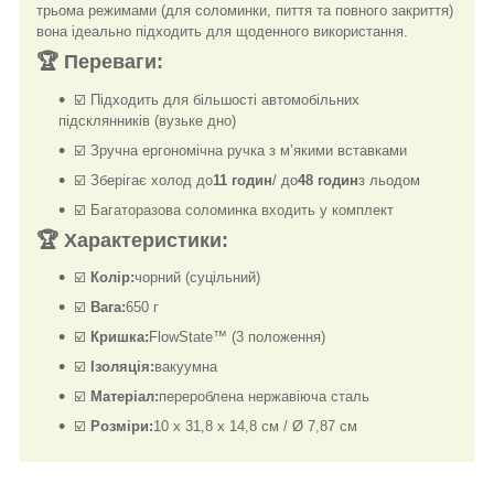
трьома режимами (для соломинки, пиття та повного закриття)
вона ідеально підходить для щоденного використання.
🏆
Переваги:
☑️ Підходить для більшості автомобільних
підсклянників (вузьке дно)
☑️ Зручна ергономічна ручка з м’якими вставками
☑️ Зберігає холод до
11 годин
/ до
48 годин
з льодом
☑️ Багаторазова соломинка входить у комплект
🏆
Характеристики:
☑️
Колір:
чорний (суцільний)
☑️
Вага:
650 г
☑️
Кришка:
FlowState™ (3 положення)
☑️
Ізоляція:
вакуумна
☑️
Матеріал:
перероблена нержавіюча сталь
☑️
Розміри:
10 x 31,8 x 14,8 см / Ø 7,87 см