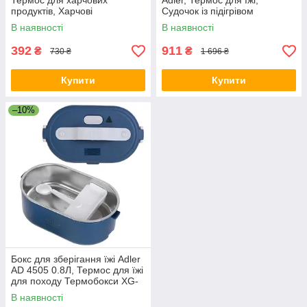
Термос для харчових
Adler, Термос для їжі,
продуктів, Харчові
Судочок із підігрівом
контейнери з роздільниками
Контейнер непроливайка KJ-
В наявності
В наявності
SP-98
74
392
911
₴
₴
730 ₴
1 696 ₴
Купити
Купити
–10%
Бокс для зберігання їжі Adler
AD 4505 0.8Л, Термос для їжі
для походу Термобокси XG-
15
В наявності