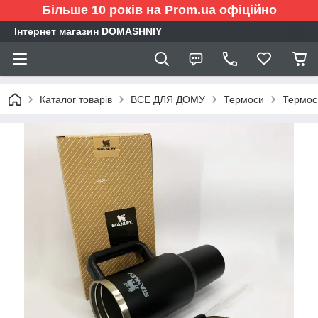
Більше 10 років на Prom.ua офіційно
Інтернет магазин DOMASHNIY
Каталог товарів
ВСЕ ДЛЯ ДОМУ
Термоси
Термос 