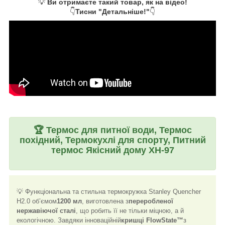
💡
Ви отримаєте такий товар, як на відео!
👇
Тисни "Детальніше!"
👇
🏆
Термос для питної води, Термос
похідний, Термокухлі для спорту, Питний
термос Якісний дому XH-97
💡 Функціональна та стильна термокружка Stanley Quencher
H2.0 об’ємом
1200 мл
, виготовлена з
переробленої
нержавіючої сталі
, що робить її не тільки міцною, а й
екологічною. Завдяки інноваційній
кришці FlowState™
з