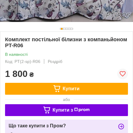
Комплект постільної білизни з компаньйоном
PT-R06
В наявності
Код: PT(2-sp)-R06
Роздріб
1 800
₴
Купити
або
Купити з
Що таке купити з Пром?