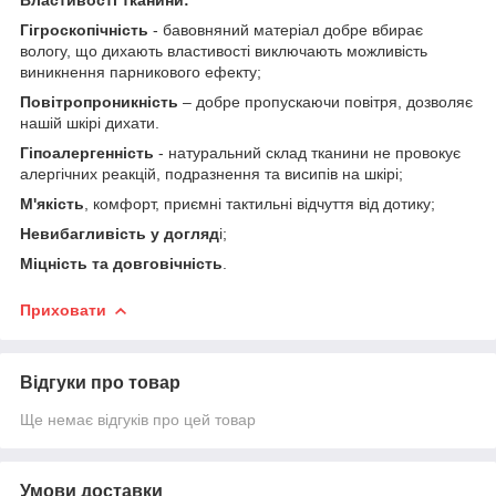
Гігроскопічність
- бавовняний матеріал добре вбирає
вологу, що дихають властивості виключають можливість
виникнення парникового ефекту;
Повітропроникність
– добре пропускаючи повітря, дозволяє
нашій шкірі дихати.
Гіпоалергенність
- натуральний склад тканини не провокує
алергічних реакцій, подразнення та висипів на шкірі;
М'якість
, комфорт, приємні тактильні відчуття від дотику;
Невибагливість у догляд
і;
Міцність та довговічність
.
Приховати
Відгуки про товар
Ще немає відгуків про цей товар
Умови доставки