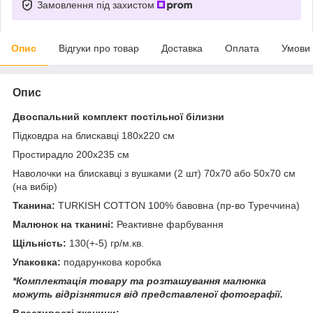
Замовлення під захистом
Опис
Відгуки про товар
Доставка
Оплата
Умови
Опис
Двоспальний комплект постільної білизни
Підковдра на блискавці 180x220 см
Простирадло 200x235 см
Наволочки на блискавці з вушками (2 шт) 70x70 або 50х70 см
(на вибір)
Тканина:
TURKISH COTTON 100% бавовна (пр-во Туреччина)
Малюнок на тканині:
Реактивне фарбування
Щільність:
130(+-5) гр/м.кв.
Упаковка:
подарункова коробка
*Комплектація товару та розташування малюнка
можуть відрізнятися від представленої фотографії.
Властивості тканини: