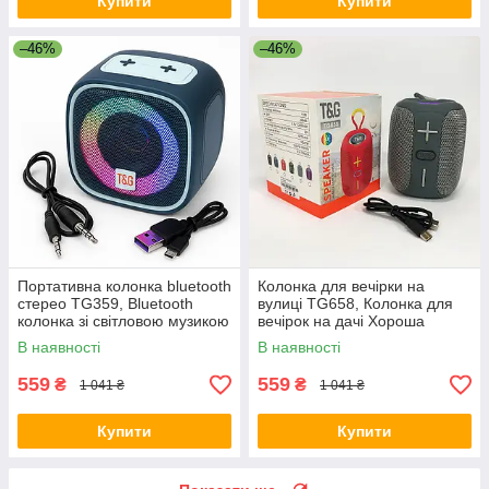
Купити
Купити
–46%
–46%
Портативна колонка bluetooth
Колонка для вечірки на
стерео TG359, Bluetooth
вулиці TG658, Колонка для
колонка зі світловою музикою
вечірок на дачі Хороша
QC-55
музики KA-27
В наявності
В наявності
559
559
₴
₴
1 041 ₴
1 041 ₴
Купити
Купити