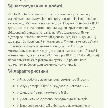
🚀 Застосування в побуті
👉 Ця Bluetooth-колонка стане незамінним супутником у
різних життєвих ситуаціях: на прогулянках, пікніках, виїздах
на природу або навіть просто вдома. Водонепроникність IPX7
дозволяє не хвилюватися про випадкові бризки або негоду.
Вбудований динамік потужністю 5W з діаметром 45 мм
відтворює широкий частотний діапазон від 100 Гц до 20 кГц,
що гарантує насичений і чистий звук. Функція гучного зв’язку
полегшує роботу з дзвінками, а підтримка TWS дає
можливість розширити звук до справжнього стерео. Легкий і
компактний гаджет (вага 193 г, розміри 103,5 х 44,4 х 78,7 мм)
легко поміститься в рюкзак чи сумку, що робить його
ідеальним вибором для активних користувачів.
🚀 Характеристики
🔹 Час роботи у автономному режимі: до 3 годин.
🔹 Акумулятор: 800mAh, вбудоване напруга 3.7V.
🔹 Динамік: 45 мм, потужність 5 Вт.
🔹 Дальність бездротової передачі: до 10 метрів.
🔹 Bluetooth версія: 5.3 з функцією автоматичного