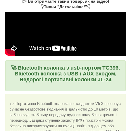
👉
Ви отримаєте такий товар, як на відео!
👇
Тисни "Детальніше!"
👇
🚀
Bluetooth колонка з usb-портом TG396,
Bluetooth колонка з USB і AUX входом,
Недорогі портативні колонки JL-24
👉 Портативна Bluetooth-колонка зі стандартом V5.3 пропонує
сучасне бездротове з’єднання із дальністю до 10 метрів, що
забезпечує стабільну передачу аудіосигналу без затримок і
перешкод. Завдяки ступеню захисту IPX7 пристрій можна
безпечно використовувати на вулиці навіть під дощем або