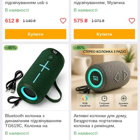
підсвічуванням usb s
підсвічуванням, Музична
Bluetooth OJ-58
колонка з блютузом і
В наявності
В наявності
флешкою CN-83
612
575
₴
₴
1 140 ₴
1 071 ₴
Купити
Купити
–46%
–46%
Bluetooth колонка з
Активні колонки для дому,
динамічним підсвічуванням
Бездротова портативна
TG619C, Колонка на
колонка з ремінцем,
акумуляторі маленька AE-98
Bluetooth колонка з usb-
В наявності
В наявності
портом QN-60