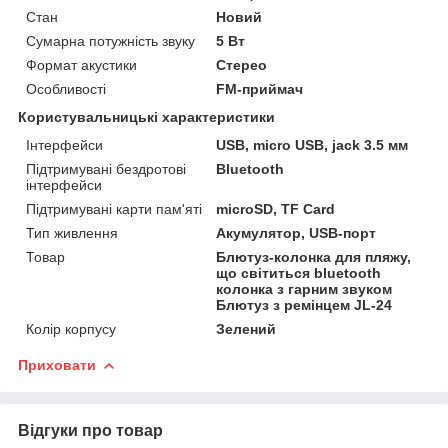
Стан
Новий
Сумарна потужність звуку
5 Вт
Формат акустики
Стерео
Особливості
FM-приймач
Користувальницькі характеристики
Інтерфейси
USB, micro USB, jack 3.5 мм
Підтримувані бездротові
Bluetooth
інтерфейси
Підтримувані карти пам'яті
microSD, TF Card
Тип живлення
Акумулятор, USB-порт
Товар
Блютуз-колонка для пляжу,
що світиться bluetooth
колонка з гарним звуком
Блютуз з ремінцем JL-24
Колір корпусу
Зелений
Приховати
Відгуки про товар