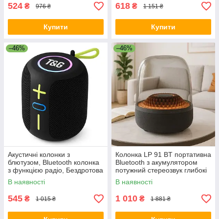
524
618
₴
₴
976 ₴
1 151 ₴
Купити
Купити
–46%
–46%
Акустичні колонки з
Колонка LP 91 BT портативна
блютузом, Bluetooth колонка
Bluetooth з акумулятором
з функцією радіо, Бездротова
потужний стереозвук глибокі
колонка переносна гучна MY-
баси сучасний дизайн MG-53
В наявності
В наявності
13
545
1 010
₴
₴
1 015 ₴
1 881 ₴