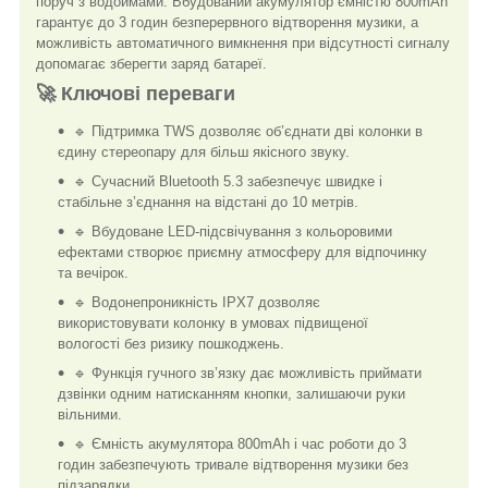
поруч з водоймами. Вбудований акумулятор ємністю 800mAh
гарантує до 3 годин безперервного відтворення музики, а
можливість автоматичного вимкнення при відсутності сигналу
допомагає зберегти заряд батареї.
🚀 Ключові переваги
🔹 Підтримка TWS дозволяє об’єднати дві колонки в
єдину стереопару для більш якісного звуку.
🔹 Сучасний Bluetooth 5.3 забезпечує швидке і
стабільне з’єднання на відстані до 10 метрів.
🔹 Вбудоване LED-підсвічування з кольоровими
ефектами створює приємну атмосферу для відпочинку
та вечірок.
🔹 Водонепроникність IPX7 дозволяє
використовувати колонку в умовах підвищеної
вологості без ризику пошкоджень.
🔹 Функція гучного зв’язку дає можливість приймати
дзвінки одним натисканням кнопки, залишаючи руки
вільними.
🔹 Ємність акумулятора 800mAh і час роботи до 3
годин забезпечують тривале відтворення музики без
підзарядки.