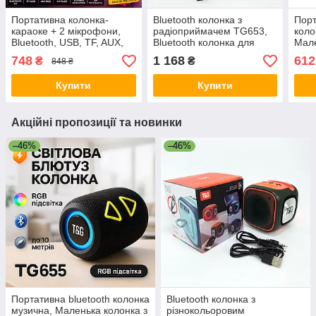
Портативна колонка-
Bluetooth колонка з
Порт
караоке + 2 мікрофони,
радіоприймачем TG653,
коло
Bluetooth, USB, TF, AUX,
Bluetooth колонка для
Мале
T7, Рожевий/Буздротова
вулиці Портативна блютуз
підс
748
1 168
612
₴
₴
848 ₴
колонка/Блютуз колонка
PA-79
Blue
Купити
Купити
Акційні пропозиції та новинки
–46%
–46%
Портативна bluetooth колонка
Bluetooth колонка з
музична, Маленька колонка з
різнокольоровим