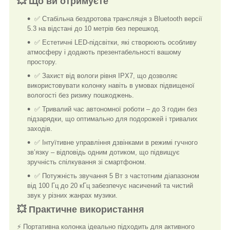
💥 Що ви отримуєте
✅ Стабільна бездротова трансляція з Bluetooth версії
5.3 на відстані до 10 метрів без перешкод.
✅ Естетичні LED-підсвітки, які створюють особливу
атмосферу і додають презентабельності вашому
простору.
✅ Захист від вологи рівня IPX7, що дозволяє
використовувати колонку навіть в умовах підвищеної
вологості без ризику пошкоджень.
✅ Тривалий час автономної роботи – до 3 годин без
підзарядки, що оптимально для подорожей і тривалих
заходів.
✅ Інтуїтивне управління дзвінками в режимі гучного
зв’язку – відповідь одним дотиком, що підвищує
зручність спілкування зі смартфоном.
✅ Потужність звучання 5 Вт з частотним діапазоном
від 100 Гц до 20 кГц забезпечує насичений та чистий
звук у різних жанрах музики.
💥 Практичне використання
⚡ Портативна колонка ідеально підходить для активного