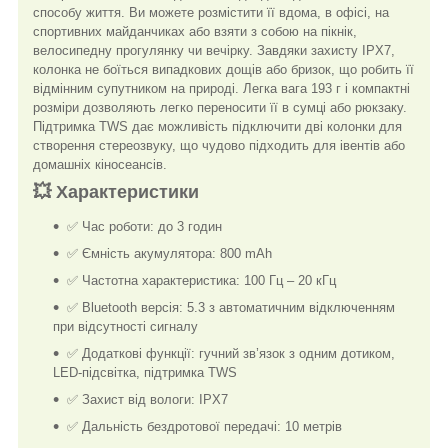
способу життя. Ви можете розмістити її вдома, в офісі, на
спортивних майданчиках або взяти з собою на пікнік,
велосипедну прогулянку чи вечірку. Завдяки захисту IPX7,
колонка не боїться випадкових дощів або бризок, що робить її
відмінним супутником на природі. Легка вага 193 г і компактні
розміри дозволяють легко переносити її в сумці або рюкзаку.
Підтримка TWS дає можливість підключити дві колонки для
створення стереозвуку, що чудово підходить для івентів або
домашніх кіносеансів.
💥 Характеристики
✅ Час роботи: до 3 годин
✅ Ємність акумулятора: 800 mAh
✅ Частотна характеристика: 100 Гц – 20 кГц
✅ Bluetooth версія: 5.3 з автоматичним відключенням
при відсутності сигналу
✅ Додаткові функції: гучний зв’язок з одним дотиком,
LED-підсвітка, підтримка TWS
✅ Захист від вологи: IPX7
✅ Дальність бездротової передачі: 10 метрів