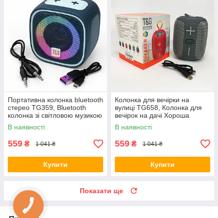
Портативна колонка bluetooth
Колонка для вечірки на
стерео TG359, Bluetooth
вулиці TG658, Колонка для
колонка зі світловою музикою
вечірок на дачі Хороша
QC-55
музики KA-27
В наявності
В наявності
559
559
₴
₴
1 041 ₴
1 041 ₴
Купити
Купити
Показати ще