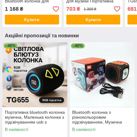
Bluetooth колонка для
для музики Портативна
TG65
вулиці Портативна блютуз
bluetooth стерео WF-61
з фл
1 168
703
681
₴
₴
1 309 ₴
PA-79
Blue
Купити
Купити
Акційні пропозиції та новинки
–46%
–46%
Портативна bluetooth колонка
Bluetooth колонка з
музична, Маленька колонка з
різнокольоровим
підсвічуванням usb s
підсвічуванням, Музична
Bluetooth OJ-58
колонка з блютузом і
В наявності
В наявності
флешкою CN-83