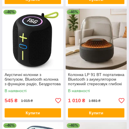
–46%
–46%
Акустичні колонки з
Колонка LP 91 BT портативна
блютузом, Bluetooth колонка
Bluetooth з акумулятором
з функцією радіо, Бездротова
потужний стереозвук глибокі
колонка переносна гучна MY-
баси сучасний дизайн MG-53
В наявності
В наявності
13
545
1 010
₴
₴
1 015 ₴
1 881 ₴
Купити
Купити
–46%
–46%