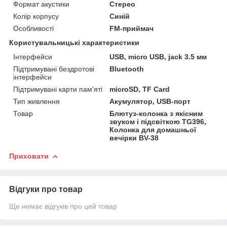
Формат акустики
Стерео
Колір корпусу
Синій
Особливості
FM-приймач
Користувальницькі характеристики
Інтерфейси
USB, micro USB, jack 3.5 мм
Підтримувані бездротові
Bluetooth
інтерфейси
Підтримувані карти пам'яті
microSD, TF Card
Тип живлення
Акумулятор, USB-порт
Товар
Блютуз-колонка з якісним
звуком і підсвіткою TG396,
Колонка для домашньої
вечірки BV-38
Приховати
Відгуки про товар
Ще немає відгуків про цей товар