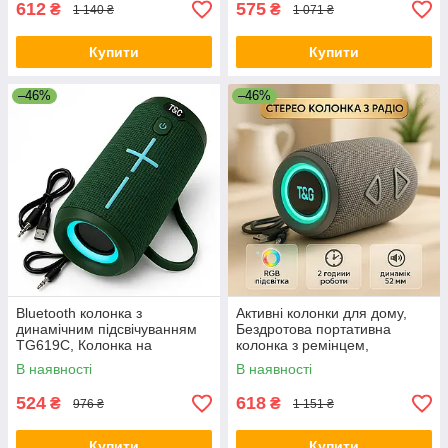
612
575
₴
₴
1 140 ₴
1 071 ₴
Купити
Купити
–46%
–46%
Bluetooth колонка з
Активні колонки для дому,
динамічним підсвічуванням
Бездротова портативна
TG619C, Колонка на
колонка з ремінцем,
акумуляторі маленька AE-98
Bluetooth колонка з usb-
В наявності
В наявності
портом QN-60
524
618
₴
₴
976 ₴
1 151 ₴
Купити
Купити