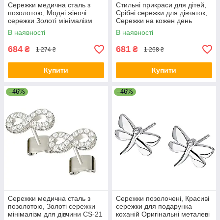
Сережки медична сталь з
Стильні прикраси для дітей,
позолотою, Модні жіночі
Срібні сережки для дівчаток,
сережки Золоті мінімалізм
Сережки на кожен день
YN-72
дитячі KD-18
В наявності
В наявності
684
681
₴
₴
1 274 ₴
1 268 ₴
Купити
Купити
–46%
–46%
Сережки медична сталь з
Сережки позолочені, Красиві
позолотою, Золоті сережки
сережки для подарунка
мінімалізм для дівчини CS-21
коханій Оригінальні металеві