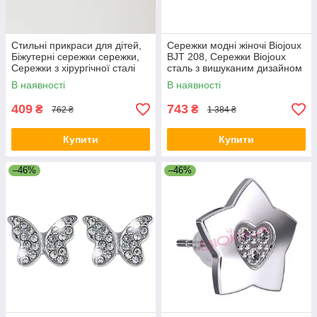
Стильні прикраси для дітей,
Сережки модні жіночі Biojoux
Біжутерні сережки сережки,
BJT 208, Сережки Biojoux
Сережки з хірургічної сталі
сталь з вишуканим дизайном
Мед золото JF-47
RI-61
В наявності
В наявності
409
743
₴
₴
762 ₴
1 384 ₴
Купити
Купити
–46%
–46%