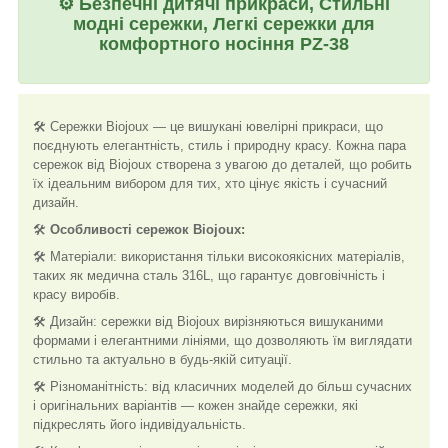
⚙️
Безпечні дитячі прикраси, Стильні
модні сережки, Легкі сережки для
комфортного носіння PZ-38
🛠️ Сережки Biojoux — це вишукані ювелірні прикраси, що
поєднують елегантність, стиль і природну красу. Кожна пара
сережок від Biojoux створена з увагою до деталей, що робить
їх ідеальним вибором для тих, хто цінує якість і сучасний
дизайн.
🛠️
Особливості сережок Biojoux:
🛠️ Матеріали: використання тільки високоякісних матеріалів,
таких як медична сталь
316L
, що гарантує довговічність і
красу виробів.
🛠️ Дизайн: сережки від Biojoux вирізняються вишуканими
формами і елегантними лініями, що дозволяють їм виглядати
стильно та актуально в будь-якій ситуації.
🛠️ Різноманітність: від класичних моделей до більш сучасних
і оригінальних варіантів — кожен знайде сережки, які
підкреслять його індивідуальність.