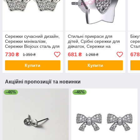
Сережки сучасний дизайн,
Стильні прикраси для
Біжу
Сережки мінімалізм,
дітей, Срібні сережки для
сере
Сережки Biojoux сталь для
дівчаток, Сережки на
Стал
дівчини RN-97
кожен день дитячі KD-18
меди
730
681
678
₴
₴
1 359 ₴
1 268 ₴
Bioj
Купити
Купити
Акційні пропозиції та новинки
–46%
–46%