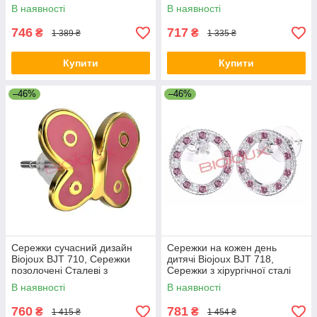
WE-15
В наявності
В наявності
746
717
₴
₴
1 389 ₴
1 335 ₴
Купити
Купити
–46%
–46%
Сережки сучасний дизайн
Сережки на кожен день
Biojoux BJT 710, Сережки
дитячі Biojoux BJT 718,
позолочені Сталеві з
Сережки з хірургічної сталі
медичного сплаву SD-34
Стильні трендові TF-82
В наявності
В наявності
760
781
₴
₴
1 415 ₴
1 454 ₴