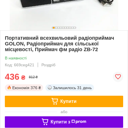
Портативний всехвильовий радіоприймач
GOLON, Радіоприймач для сільської
місцевості, Приймач фм радіо ZB-72
В наявності
Код: 669ceg421
Роздріб
436
₴
812 ₴
Економія
376 ₴
Залишилось
31 день
Купити
або
Купити з