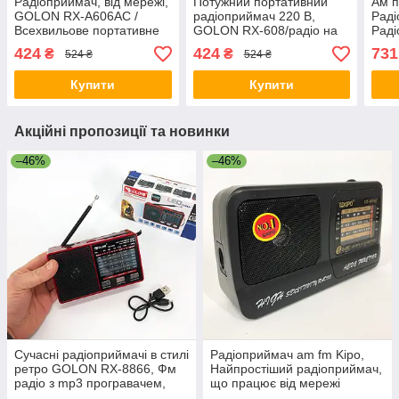
Радіоприймач, від мережі,
Потужний портативний
Ам п
GOLON RX-A606AC /
радіоприймач 220 В,
Раді
Всехвильове портативне
GOLON RX-608/радіо на
Раді
радіо/FM радіоприймач
батарейках/Рітро
сіль
424
424
731
₴
₴
524 ₴
524 ₴
радіоприймач
всех
Купити
Купити
Акційні пропозиції та новинки
–46%
–46%
Сучасні радіоприймачі в стилі
Радіоприймач am fm Kipo,
ретро GOLON RX-8866, Фм
Найпростіший радіоприймач,
радіо з mp3 програвачем,
що працює від мережі
Ретрорадіо GV-61
зручний TK-63