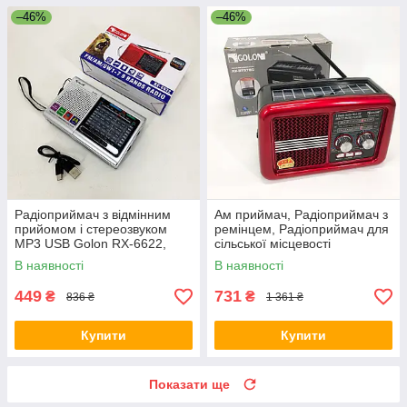
–46%
–46%
Радіоприймач з відмінним
Ам приймач, Радіоприймач з
прийомом і стереозвуком
ремінцем, Радіоприймач для
MP3 USB Golon RX-6622,
сільської місцевості
Приймач для подорожей XQ-
всехвильовий NZ-85
В наявності
В наявності
66
449
731
₴
₴
836 ₴
1 361 ₴
Купити
Купити
Показати ще