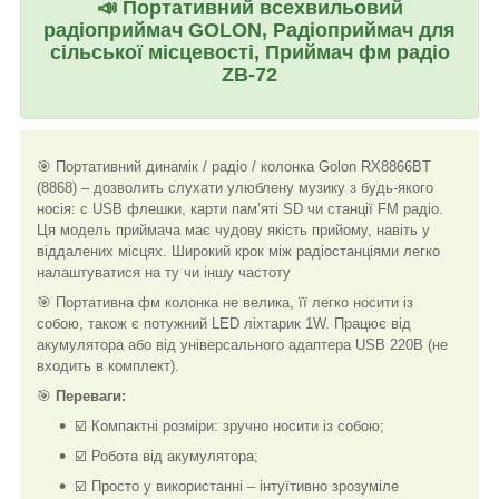
📣
Портативний всехвильовий
радіоприймач GOLON, Радіоприймач для
сільської місцевості, Приймач фм радіо
ZB-72
🎯 Портативний динамік / радіо / колонка Golon RX8866BT
(8868) – дозволить слухати улюблену музику з будь-якого
носія: c USB флешки, карти пам’яті SD чи станції FM радіо.
Ця модель приймача має чудову якість прийому, навіть у
віддалених місцях. Широкий крок між радіостанціями легко
налаштуватися на ту чи іншу частоту
🎯 Портативна фм колонка не велика, її легко носити із
собою, також є потужний LED ліхтарик 1W. Працює від
акумулятора або від універсального адаптера USB 220В (не
входить в комплект).
🎯
Переваги:
☑️ Компактні розміри: зручно носити із собою;
☑️ Робота від акумулятора;
☑️ Просто у використанні – інтуїтивно зрозуміле