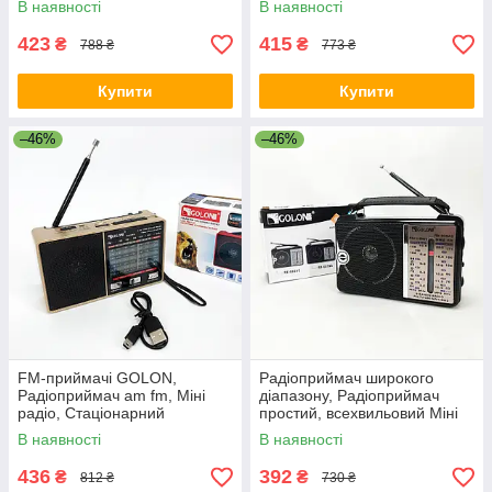
В наявності
В наявності
423
415
₴
₴
788 ₴
773 ₴
Купити
Купити
–46%
–46%
FM-приймачі GOLON,
Радіоприймач широкого
Радіоприймач am fm, Міні
діапазону, Радіоприймач
радіо, Стаціонарний
простий, всехвильовий Міні
радіоприймач, Радіо в стилі
радіо IE-65
В наявності
В наявності
ретро WV-24
436
392
₴
₴
812 ₴
730 ₴