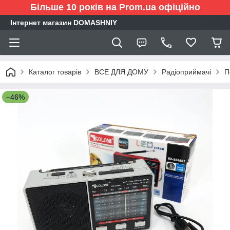
Більше 10 років на Prom.ua офіційно
Інтернет магазин DOMASHNIY
Каталог товарів
ВСЕ ДЛЯ ДОМУ
Радіоприймачі
П
–46%