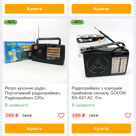
Купити
Купити
–46%
–46%
Ретро кухонне радіо,
Радіоприймач з хорошим
Портативний радіоприймач,
прийомом сигналу GOLON
Радіоприймач 220v,
RX-607 AC, Fm
Радіоприймачі fm діапазону
акумуляторний радіоприймач
В наявності
В наявності
NS-73
в ретро стилі IR-22
399
399
₴
₴
743 ₴
743 ₴
Купити
Купити