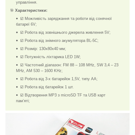
управління.
🎯
Характеристики:
☑️ Можливість заряджання та роботи від сонячної
батареї 6V;
☑️ Робота від зовнішнього джерела живлення 5V;
☑️ Робота від знімного акумулятора BL-5C;
☑️ Розмір: 130х80х40 мм;
☑️ Потужність ліхтарика LED 1W;
☑️ Частотний діапазон: FM 88 – 108 MHz, SW 3,4 – 23
MHz, AM 530 – 1600 KHz;
☑️ Робота від 3-х батарейок 1,5V, типу АА;
☑️ Робота від батарейок 1 шт.
☑️ Відтворення MP3 з microSD TF та USB карт
пам’яті;