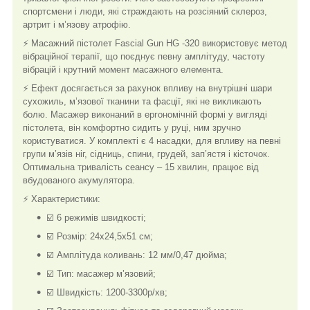
спортсмени і люди, які страждають на розсіяний склероз,
артрит і м’язову атрофію.
⚡ Масажний пістолет
Fascial Gun HG -320 використовує метод
вібраційної терапії, що поєднує певну амплітуду, частоту
вібрацій і крутний момент масажного елемента.
⚡ Ефект досягається за рахунок впливу на внутрішні шари
сухожиль, м’язової тканини та фасції, які не викликають
болю. Масажер виконаний в ергономічній формі у вигляді
пістолета, він комфортно сидить у руці, ним зручно
користуватися. У комплекті є 4 насадки, для впливу на певні
групи м’язів ніг, сідниць, спини, грудей, зап’ястя і кісточок.
Оптимальна тривалість сеансу – 15 хвилин, працює від
вбудованого акумулятора.
⚡ Характеристики:
☑️ 6 режимів швидкості;
☑️ Розмір: 24х24,5х51 см;
☑️ Амплітуда коливань: 12 мм/0,47 дюйма;
☑️ Тип: масажер м’язовий;
☑️ Швидкість: 1200-3300р/хв;