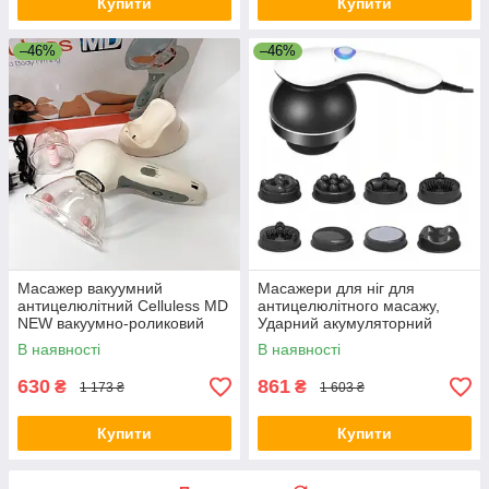
Купити
Купити
–46%
–46%
Масажер вакуумний
Масажери для ніг для
антицелюлітний Celluless MD
антицелюлітного масажу,
NEW вакуумно-роликовий
Ударний акумуляторний
ефективний масажер
масажер з насадками TE-78
В наявності
В наявності
Целюлес JF-77
630
861
₴
₴
1 173 ₴
1 603 ₴
Купити
Купити