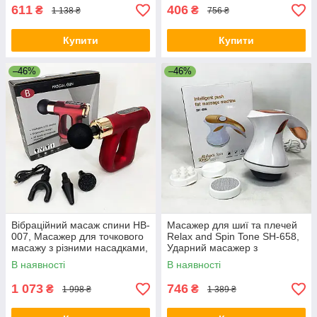
611
406
₴
₴
1 138 ₴
756 ₴
Купити
Купити
–46%
–46%
Вібраційний масаж спини HB-
Масажер для шиї та плечей
007, Масажер для точкового
Relax and Spin Tone SH-658,
масажу з різними насадками,
Ударний масажер з
Сильний вібромасажер GY-
тригерною точкою FC-91
В наявності
В наявності
25
1 073
746
₴
₴
1 998 ₴
1 389 ₴