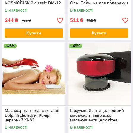
KOSMODISK 2 classic DM-12
One. Подушка для попереку з
ефектом пам'яті JA-28
В наявності
В наявності
244
511
₴
₴
455 ₴
952 ₴
Купити
Купити
–46%
–46%
Масажер для тіла, рук та ніг
Вакуумний антицелюлітний
Dolphin Дельфін. Колір:
масажер з підігрівом,
червоний YI-83
масажна антицелюлітна
банка KD-70
В наявності
В наявності