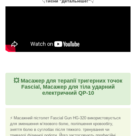
👇
Тисни "Детальніше!"
👇
💥
Масажер для терапії тригерних точок
Fascial, Масажер для тіла ударний
електричний QP-10
⚡ Масажний пістолет
Fascial Gun HG-320
використовується
для зменшення м’язового болю, поліпшення кровообігу,
зняття болю в суглобах після тяжкого. тренування чи
тривалої фізичної роботи. Його застосовують професійні