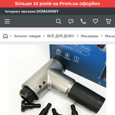
Більше 10 років на Prom.ua офіційно
Інтернет магазин DOMASHNIY
Каталог товарів
ВСЕ ДЛЯ ДОМУ
Масажери
Масаж