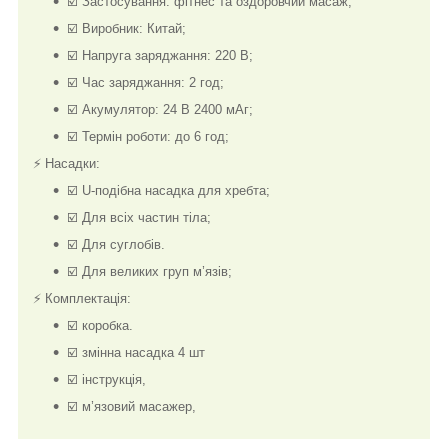
☑️ Застосування: фітнес та оздоровчий масаж;
☑️ Виробник: Китай;
☑️ Напруга заряджання: 220 В;
☑️ Час заряджання: 2 год;
☑️ Акумулятор: 24 В 2400 мАг;
☑️ Термін роботи: до 6 год;
⚡ Насадки:
☑️ U-подібна насадка для хребта;
☑️ Для всіх частин тіла;
☑️ Для суглобів.
☑️ Для великих груп м’язів;
⚡ Комплектація:
☑️ коробка.
☑️ змінна насадка 4 шт
☑️ інструкція,
☑️ м’язовий масажер,