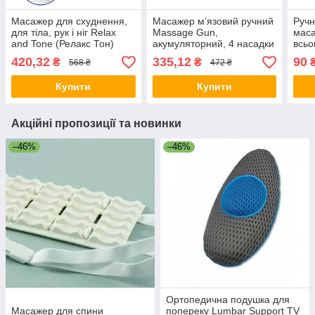
Масажер для схуднення,
Масажер м’язовий ручний
Руч
для тіла, рук і ніг Relax
Massage Gun,
мас
and Tone (Релакс Тон)
акумуляторний, 4 насадки
всьо
RelaxTone
для рук, ніг, шиї,
маса
420,32
335,12
90
₴
₴
568 ₴
472 ₴
перкусійний масаж
спин
стег
Купити
Купити
Акційні пропозиції та новинки
–46%
–46%
Ортопедична подушка для
Масажер для спини
попереку Lumbar Support TV