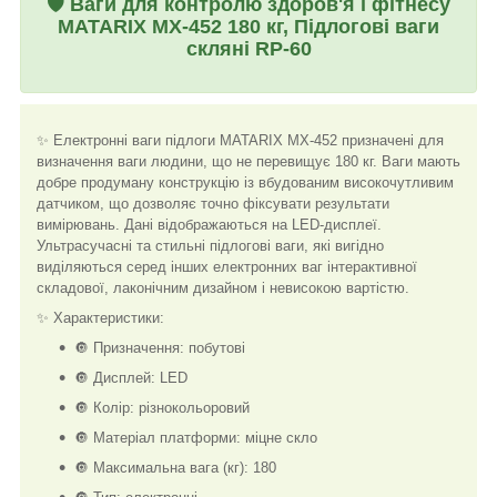
🛡️
Ваги для контролю здоров'я і фітнесу
MATARIX MX-452 180 кг, Підлогові ваги
скляні RP-60
✨ Електронні ваги підлоги MATARIX MX-452 призначені для
визначення ваги людини, що не перевищує 180 кг. Ваги мають
добре продуману конструкцію із вбудованим високочутливим
датчиком, що дозволяє точно фіксувати результати
вимірювань. Дані відображаються на LED-дисплеї.
Ультрасучасні та стильні підлогові ваги, які вигідно
виділяються серед інших електронних ваг інтерактивної
складової, лаконічним дизайном і невисокою вартістю.
✨ Характеристики:
🔘 Призначення: побутові
🔘 Дисплей:
LED
🔘 Колір: різнокольоровий
🔘 Матеріал платформи: міцне скло
🔘 Максимальна вага (кг): 180