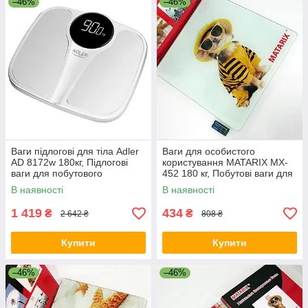
–46%
–46%
Ваги підлогові для тіла Adler
Ваги для особистого
AD 8172w 180кг, Підлогові
користування MATARIX MX-
ваги для побутового
452 180 кг, Побутові ваги для
використання HE-98
зважування тіла ET-27
В наявності
В наявності
1 419
434
₴
₴
2 642 ₴
808 ₴
Купити
Купити
–46%
–46%