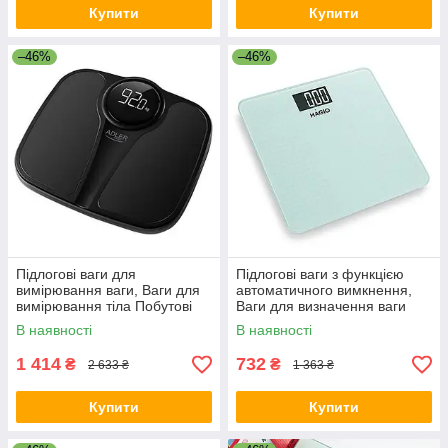
Купити
Купити
–46%
–46%
Підлогові ваги для
Підлогові ваги з функцією
вимірювання ваги, Ваги для
автоматичного вимкнення,
вимірювання тіла Побутові
Ваги для визначення ваги
зважування тіла NH-71
для вимірювання тіла JL-41
В наявності
В наявності
1 414
732
₴
₴
2 633 ₴
1 363 ₴
Купити
Купити