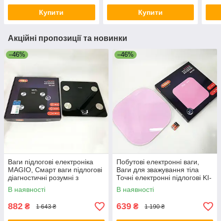
Купити
Купити
Акційні пропозиції та новинки
–46%
–46%
Ваги підлогові електроніка
Побутові електронні ваги,
MAGIO, Смарт ваги підлогові
Ваги для зважування тіла
діагностичні розумні з
Точні електронні підлогові KI-
функціями смарт FO-86
46
В наявності
В наявності
882
639
₴
₴
1 643 ₴
1 190 ₴