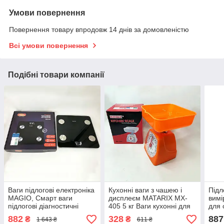
Умови повернення
Повернення товару впродовж 14 днів за домовленістю
Всі умови повернення
Подібні товари компанії
Ваги підлогові електроніка
Кухонні ваги з чашею і
Підл
MAGIO, Смарт ваги
дисплеєм MATARIX MX-
вимі
підлогові діагностичні
405 5 кг Ваги кухонні для
для 
розумні з функціями
маленької DO-31
кори
882
328
887
₴
₴
1 643 ₴
611 ₴
смарт FO-86
для 