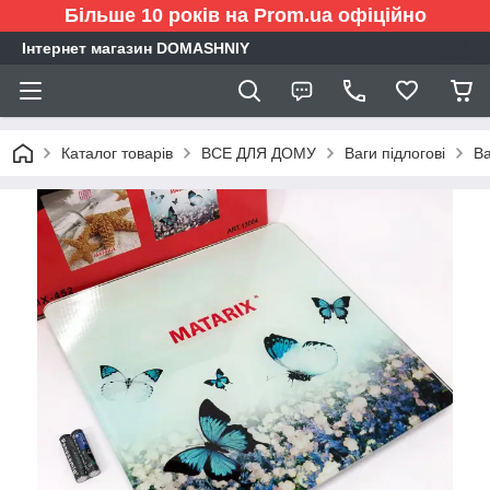
Більше 10 років на Prom.ua офіційно
Інтернет магазин DOMASHNIY
Каталог товарів
ВСЕ ДЛЯ ДОМУ
Ваги підлогові
Ва