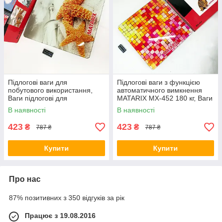
Підлогові ваги для
Підлогові ваги з функцією
побутового використання,
автоматичного вимкнення
Ваги підлогові для
MATARIX MX-452 180 кг, Ваги
вимірювання маси тіла BS-35
для визначення маси тіла
В наявності
В наявності
FE-44
423
423
₴
₴
787 ₴
787 ₴
Купити
Купити
Про нас
87% позитивних з 350 відгуків за рік
Працює з 19.08.2016