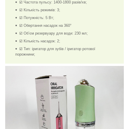
☑️ Частота пульсу: 1400-1800 разів/хв;
☑️ Кількість режимів: 3;
☑️ Потужність: 5 Вт;
☑️ Обертання насадок на 360°
☑️ Об’єм резервуару для води: 230 мл;
☑️ Кількість насадок: 2;
☑️ Тип: іригатор для зубів / іригатор ротової
порожнини;