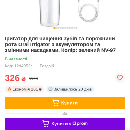
Іригатор для чищення зубів та порожнини
рота Oral Irrigator з акумулятором та
змінними насадками. Колір: зелений NV-97
В наявності
Код: 12d4952c
Роздріб
326
₴
607 ₴
Економія
281 ₴
Залишилось
29 днів
Купити
або
Купити з