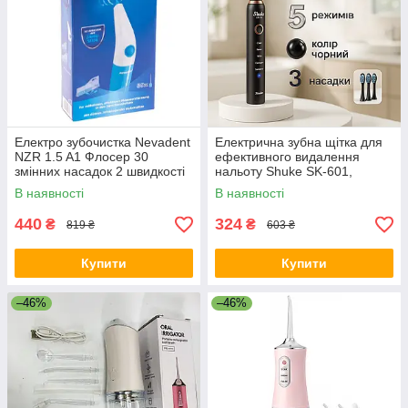
Електро зубочистка Nevadent
Електрична зубна щітка для
NZR 1.5 A1 Флосер 30
ефективного видалення
змінних насадок 2 швидкості
нальоту Shuke SK-601,
3 температурні режими VX-
Електрощитка зубна BK-18
В наявності
В наявності
76
440
324
₴
₴
819 ₴
603 ₴
Купити
Купити
–46%
–46%