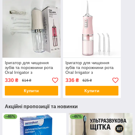
Іригатор для чищення
Іригатор для чищення
зубів та порожнини рота
зубів та порожнини рота
Oral Irrigator з
Oral Irrigator з
акумулятором та
акумулятором та
330
336
₴
₴
614 ₴
625 ₴
змінними насадками.
змінними насадками.
Колір: білий FG-87
Колір: рожевий DW-55
Купити
Купити
Акційні пропозиції та новинки
–46%
–46%