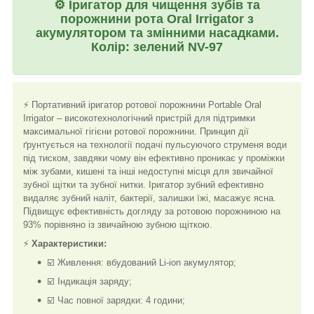
⚙️
Іригатор для чищення зубів та
порожнини рота Oral Irrigator з
акумулятором та змінними насадками.
Колір: зелений NV-97
⚡ Портативний іригатор ротової порожнини Portable Oral
Irrigator – високотехнологічний пристрій для підтримки
максимальної гігієни ротової порожнини. Принцип дії
ґрунтується на технології подачі пульсуючого струменя води
під тиском, завдяки чому він ефективно проникає у проміжки
між зубами, кишені та інші недоступні місця для звичайної
зубної щітки та зубної нитки. Іригатор зубний ефективно
видаляє зубний наліт, бактерії, залишки їжі, масажує ясна.
Підвищує ефективність догляду за ротовою порожниною на
93% порівняно із звичайною зубною щіткою.
⚡
Характеристики:
☑️ Живлення: вбудований Li-ion акумулятор;
☑️ Індикація заряду;
☑️ Час повної зарядки: 4 години;