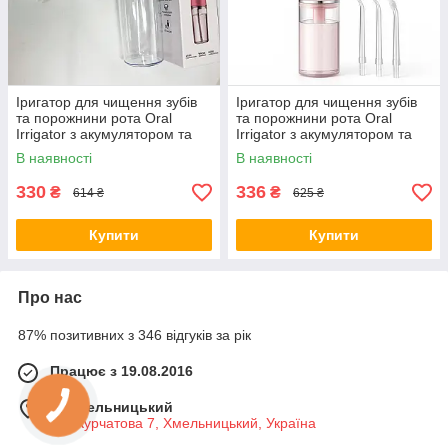
Іригатор для чищення зубів
Іригатор для чищення зубів
та порожнини рота Oral
та порожнини рота Oral
Irrigator з акумулятором та
Irrigator з акумулятором та
змінними насадками. Колір:
змінними насадками. Колір:
В наявності
В наявності
білий FG-87
рожевий DW-55
330
336
₴
₴
614 ₴
625 ₴
Купити
Купити
Про нас
87% позитивних з 346 відгуків за рік
Працює з 19.08.2016
м. Хмельницький
вул Курчатова 7, Хмельницький, Україна