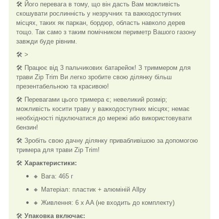
🛠️ Його перевага в тому, що він дасть Вам можливість
скошувати рослинність у незручних та важкодоступних
місцях, таких як паркан, бордюр, область навколо дерев
тощо. Так само з таким помічником периметр Вашого газону
завжди буде рівним.
🛠️ >
🛠️ Працює від 3 пальчикових батарейок! З триммером для
трави Zip Trim Ви легко зробите свою ділянку більш
презентабельною та красивою!
🛠️ Перевагами цього тримера є; невеликий розмір;
можливість косити траву у важкодоступних місцях; немає
необхідності підключатися до мережі або використовувати
бензин!
🛠️ Зробіть свою дачну ділянку привабливішою за допомогою
тримера для трави Zip Trim!
🛠️
Характеристики:
🔸 Вага: 465 г
🔸 Матеріал: пластик + алюміній Allpy
🔸 Живлення: 6 x AA (не входить до комплекту)
🛠️
Упаковка включає: