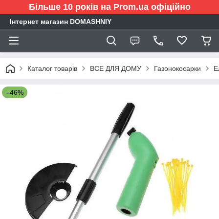
Більше 10 років на Prom.ua офіційно
Інтернет магазин DOMASHNIY
Каталог товарів
ВСЕ ДЛЯ ДОМУ
Газонокосарки
Е
–46%