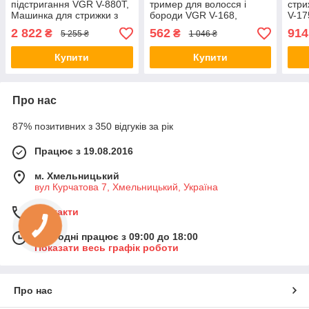
підстригання VGR V-880T,
тример для волосся і
стри
Машинка для стрижки з
бороди VGR V-168,
V-17
потужним акумулятором,
Водонепроникний тример
для 
2 822
562
914
₴
₴
5 255 ₴
1 046 ₴
Тример бездротовий RN-
для стрижки MZ-75
скро
44
Купити
Купити
Про нас
87% позитивних з 350 відгуків за рік
Працює з 19.08.2016
м. Хмельницький
вул Курчатова 7, Хмельницький, Україна
Контакти
Сьогодні працює з 09:00 до 18:00
Показати весь графік роботи
Про нас