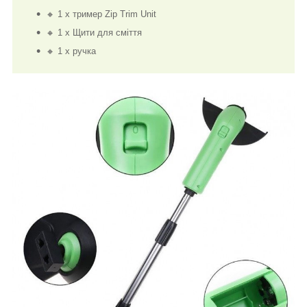
🔸 1 x тример Zip Trim Unit
🔸 1 x Щити для сміття
🔸 1 x ручка