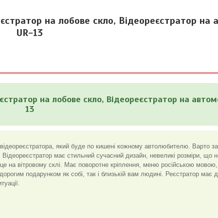
еєстратор на лобове скло, Відеореєстратор на 
UR-13
єстратор на лобове скло, Відеореєстратор на автом
13
ідеореєстратора, який буде по кишені кожному автолюбителю. Варто за
. Відеореєстратор має стильний сучасний дизайн, невеликі розміри, що н
е на вітровому склі. Має поворотне кріплення, меню російською мовою,
дорогим подарунком як собі, так і близькій вам людині. Реєстратор має 
туації.