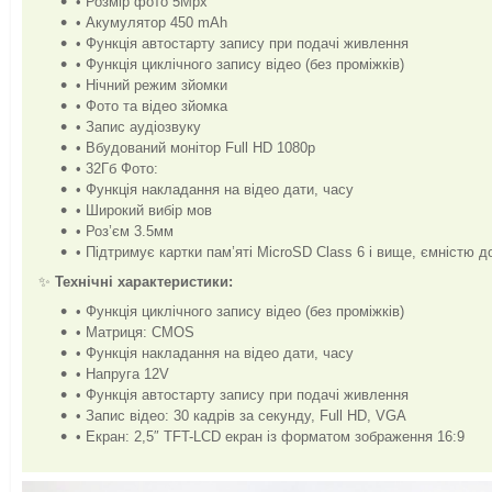
• Розмір фото 5Mpx
• Акумулятор 450 mAh
• Функція автостарту запису при подачі живлення
• Функція циклічного запису відео (без проміжків)
• Нічний режим зйомки
• Фото та відео зйомка
• Запис аудіозвуку
• Вбудований монітор Full HD 1080p
• 32Гб Фото:
• Функція накладання на відео дати, часу
• Широкий вибір мов
• Роз’єм 3.5мм
• Підтримує картки пам’яті MicroSD Class 6 і вище, ємністю д
✨
Технічні характеристики:
• Функція циклічного запису відео (без проміжків)
• Матриця: CMOS
• Функція накладання на відео дати, часу
• Напруга 12V
• Функція автостарту запису при подачі живлення
• Запис відео: 30 кадрів за секунду, Full HD, VGA
• Екран: 2,5″ TFT-LCD екран із форматом зображення 16:9