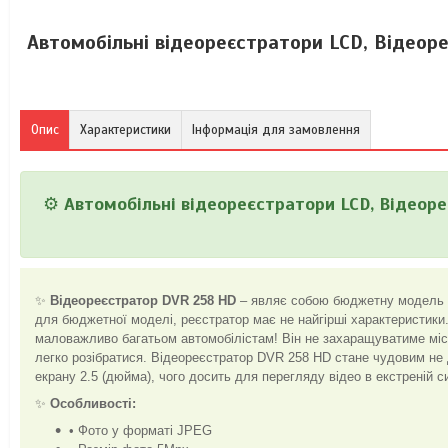
Автомобільні відеореєстратори LCD, Відеор
Опис
Характеристики
Інформація для замовлення
⚙️
Автомобільні відеореєстратори LCD, Відеоре
✨
Відеореєстратор DVR 258 ​​HD
– являє собою бюджетну модель в
для бюджетної моделі, реєстратор має не найгірші характеристики
маловажливо багатьом автомобілістам! Він не захаращуватиме місц
легко розібратися. Відеореєстратор DVR 258 ​​HD стане чудовим не 
екрану 2.5 (дюйма), чого досить для перегляду відео в екстреній си
✨
Особливості:
• Фото у форматі JPEG