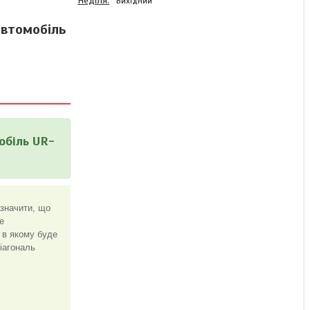
Неділя
Вихідний
автомобіль
Автомобільні
відеореєстратори LCD,
Відеореєстратор на
лобове скло,
Відеореєстратор на
автомобіль UR-13
обіль UR-
Немає в наявності
717 ₴
значити, що
е
 в якому буде
діагональ