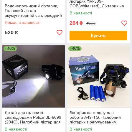
ліхтарик YM-309-
Водонепроникний ліхтарик,
COB(white+red), Ліхтарик на
Головний ліхтар
голову із зарядкою AN-11
В наявності
акумуляторний світлодіодний
потужний, Ліхтарик налобник
Немає в наявності
264
₴
492 ₴
VU-41
520
₴
Купити
–46%
–46%
Ліхтар для голови зі
Ліхтарик на голову для
світлодіодами Police BL-6699
роботи A49-TG, Налобний
(204C), Налобний ліхтар для
ліхтарик з регульованим
сто WX-94
ремінцем, Ліхтар для нічної
В наявності
В наявності
їзди VF-80