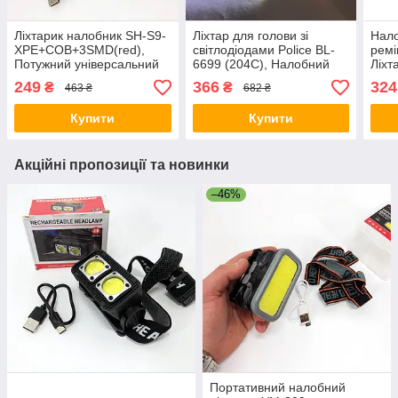
Ліхтарик налобник SH-S9-
Ліхтар для голови зі
Нало
XPE+COB+3SMD(red),
світлодіодами Police BL-
ремі
Потужний універсальний
6699 (204C), Налобний
Ліхт
акумуляторний налобний
ліхтар для сто WX-94
Led 
249
366
324
₴
₴
463 ₴
682 ₴
ліхтар IM-14
KL-3
Купити
Купити
Акційні пропозиції та новинки
–46%
Портативний налобний