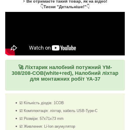
⚡
Ви отримаєте такий товар, як на відео!
👇
Тисни "Детальніше!"
👇
🚀
Ліхтарик налобний потужний YM-
308/208-COB(white+red), Налобний ліхтар
для монтажних робіт YA-37
☑️ Кількість діодів: 1COB
☑️ Комплектація: ліхтар, кабель USB-Type-C
☑️ Розміри: 57x71x73 mm
☑️ Живлення: Li-Ion акумулятор