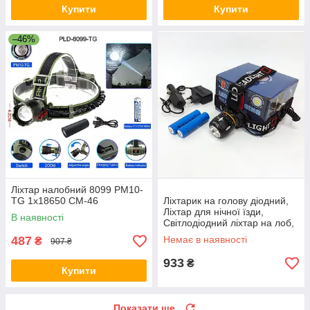
Купити
Купити
–46%
Ліхтар налобний 8099 PM10-
TG 1x18650 CM-46
Ліхтарик на голову діодний,
Ліхтар для нічної їзди,
В наявності
Світлодіодний ліхтар на лоб,
Налобний прожектор IM-78
487
Немає в наявності
₴
907 ₴
933
₴
Купити
Показати ще