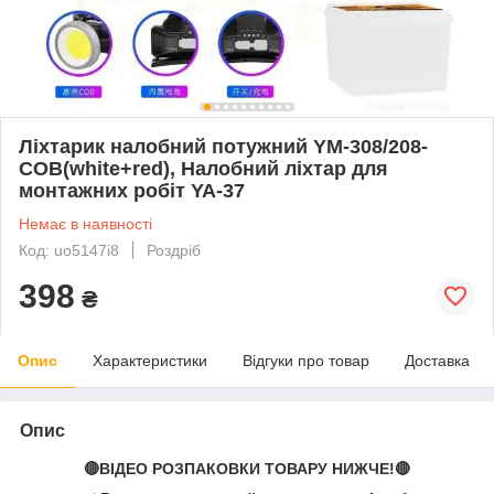
Ліхтарик налобний потужний YM-308/208-
COB(white+red), Налобний ліхтар для
монтажних робіт YA-37
Немає в наявності
Код: uo5147i8
Роздріб
398
₴
Опис
Характеристики
Відгуки про товар
Доставка
Опис
🔴ВІДЕО РОЗПАКОВКИ ТОВАРУ НИЖЧЕ!🔴