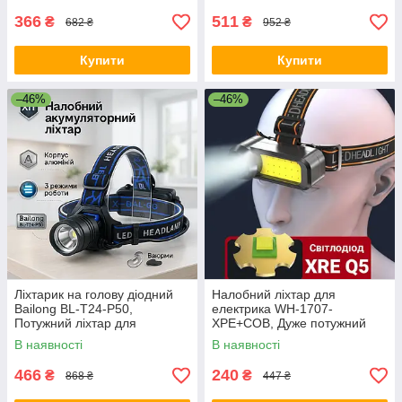
366
511
₴
₴
682 ₴
952 ₴
Купити
Купити
–46%
–46%
Ліхтарик на голову діодний
Налобний ліхтар для
Bailong BL-T24-P50,
електрика WH-1707-
Потужний ліхтар для
XPE+COB, Дуже потужний
риболовлі, Налобний ліхтар
налобний ліхтар на голову
В наявності
В наявності
UE-74
для ЗСУ OJ-21
466
240
₴
₴
868 ₴
447 ₴