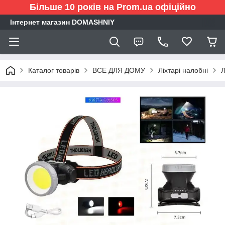
Більше 10 років на Prom.ua офіційно
Інтернет магазин DOMASHNIY
Каталог товарів
ВСЕ ДЛЯ ДОМУ
Ліхтарі налобні
Л