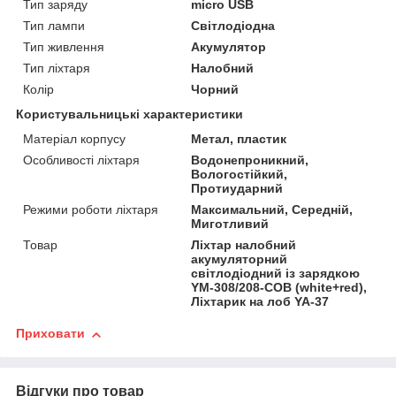
Тип заряду
micro USB
Тип лампи
Світлодіодна
Тип живлення
Акумулятор
Тип ліхтаря
Налобний
Колір
Чорний
Користувальницькі характеристики
Матеріал корпусу
Метал, пластик
Особливості ліхтаря
Водонепроникний,
Вологостійкий,
Протиударний
Режими роботи ліхтаря
Максимальний, Середній,
Миготливий
Товар
Ліхтар налобний
акумуляторний
світлодіодний із зарядкою
YM-308/208-COB (white+red),
Ліхтарик на лоб YA-37
Приховати
Відгуки про товар