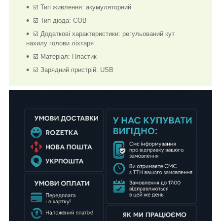
☑️ Тип живлення: акумуляторний
☑️ Тип діода: COB
☑️ Додаткові характеристики: регульований кут
нахилу голови ліхтаря
☑️ Матеріал: Пластик
☑️ Зарядний пристрій: USB