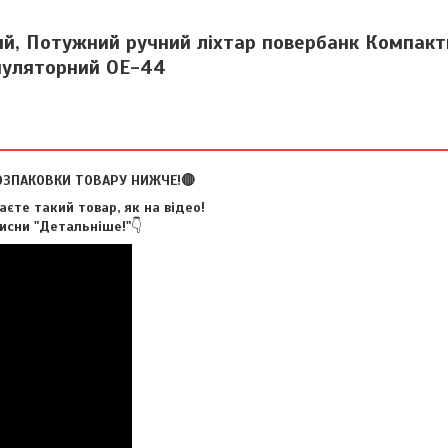
й, Потужний ручний ліхтар повербанк Компакт
муляторний OE-44
ОЗПАКОВКИ ТОВАРУ НИЖЧЕ!🔴
єте такий товар, як на відео!
исни "Детальніше!"
👇