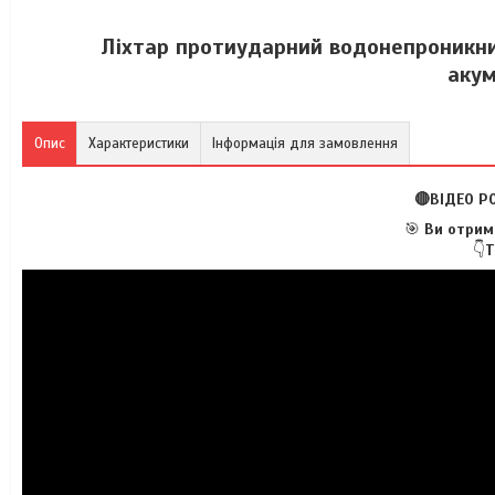
Ліхтар протиударний водонепроникни
аку
Опис
Характеристики
Інформація для замовлення
🔴ВІДЕО Р
🎯
Ви отрима
👇
Т