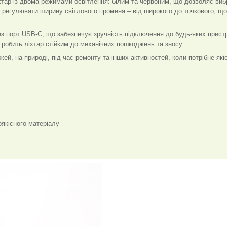
хтар із двома режимами освітлення: білим та червоним, що дозволяє виб
е регулювати ширину світлового променя – від широкого до точкового, що
рез порт USB-C, що забезпечує зручність підключення до будь-яких прист
 робить ліхтар стійким до механічних пошкоджень та зносу.
ей, на природі, під час ремонту та інших активностей, коли потрібне які
оякісного матеріалу