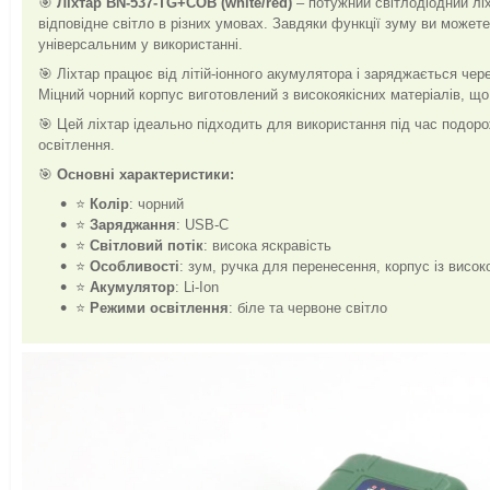
🎯
Ліхтар BN-537-TG+COB (white/red)
– потужний світлодіодний лі
відповідне світло в різних умовах. Завдяки функції зуму ви может
універсальним у використанні.
🎯 Ліхтар працює від літій-іонного акумулятора і заряджається че
Міцний чорний корпус виготовлений з високоякісних матеріалів, що
🎯 Цей ліхтар ідеально підходить для використання під час подорож
освітлення.
🎯
Основні характеристики:
⭐
Колір
: чорний
⭐
Заряджання
: USB-C
⭐
Світловий потік
: висока яскравість
⭐
Особливості
: зум, ручка для перенесення, корпус із висок
⭐
Акумулятор
: Li-Ion
⭐
Режими освітлення
: біле та червоне світло