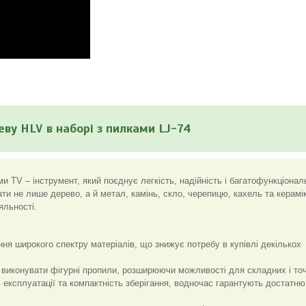
еву HLV в наборі з пилками LJ-74
и TV – інструмент, який поєднує легкість, надійність і багатофункціонал
ти не лише дерево, а й метал, камінь, скло, черепицю, кахель та керамік
яльності.
ня широкого спектру матеріалів, що знижує потребу в купівлі декількох
виконувати фігурні пропили, розширюючи можливості для складних і точ
 експлуатації та компактність зберігання, водночас гарантують достатню