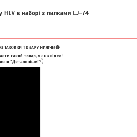
у HLV в наборі з пилками LJ-74
ОЗПАКОВКИ ТОВАРУ НИЖЧЕ!🔴
єте такий товар, як на відео!
исни "Детальніше!"
👇