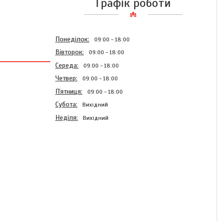
Графік роботи
Понеділок
09:00
18:00
Вівторок
09:00
18:00
Середа
09:00
18:00
Четвер
09:00
18:00
Пʼятниця
09:00
18:00
Субота
Вихідний
Неділя
Вихідний
Ножівка по дереву HLV в
наборі з пилками LJ-74