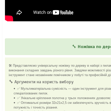
🔧
Ножівка по дер
🛠️ Представляємо універсальну ножівку по дереву в наборі з пилам
виконання складних завдань різного рівня. Завдяки можливості різа
інструмент стане незамінним помічником у побуті та професійній ді
🔧 Аргументи на користь вибору
✅ Мультиматеріальна сумісність — один інструмент для різан
спеціалізованих пилок.
✅ Унікальне кріплення полотна у трьох положеннях дозволяє 
✅ Оптимальні розміри 32х21х2,5 см забезпечують зручність в
потужність і точність різання.