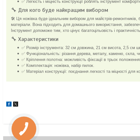
✅ Легкість і міцність конструкції роблять інструмент комфор
🔧 Для кого буде найкращим вибором
🛠️ Ця ножівка буде ідеальним вибором для майстрів-ремонтників, бу
матеріали. Вона підходить для домашнього використання, забезпеч
Інструмент допоможе тим, хто цінує багатоцільовість і практичніст
🔧 Характеристики
✅ Розмір інструмента: 32 см довжина, 21 см висота, 2,5 см ш
✅ Функціональність: різання дерева, металу, каменю, скла, ч
✅ Кріплення полотна: можливість фіксації в трьох положення
✅ Комплектація: ножівка, набір пилок.
✅ Матеріал конструкції: поєднання легкості та міцності для к