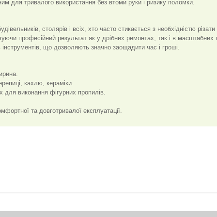
тним для тривалого використання без втоми руки і ризику поломки.
дівельників, столярів і всіх, хто часто стикається з необхідністю різати 
уючи професійний результат як у дрібних ремонтах, так і в масштабних 
ь інструментів, що дозволяють значно заощадити час і гроші.
ирина.
ерепиці, кахлю, кераміки.
х для виконання фігурних пропилів.
омфортної та довготривалої експлуатації.